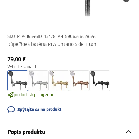
SKU
:
REA-B6546
ID
:
13478
EAN
:
5906366028540
Kúpeľňová batéria REA Ontario Side Titan
79,00 €
Vyberte variant
product:shipping.zero
Spýtajte sa na produkt
Popis produktu