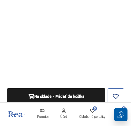
Na sklade - Pridať do košíka
0
0
Ponuka
Účet
Obľúbené položky
Košík