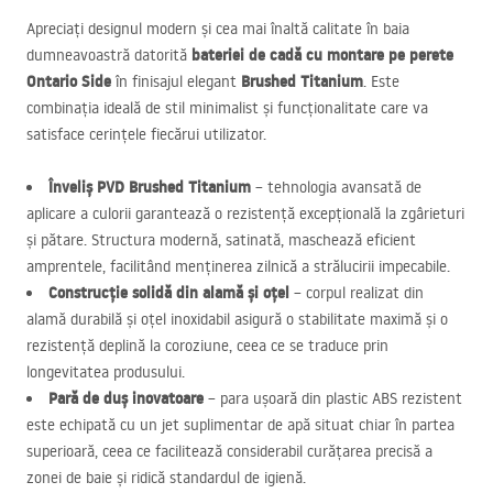
Apreciați designul modern și cea mai înaltă calitate în baia
bateriei de cadă cu montare pe perete
dumneavoastră datorită
Ontario Side
Brushed Titanium
în finisajul elegant
. Este
combinația ideală de stil minimalist și funcționalitate care va
satisface cerințele fiecărui utilizator.
Înveliș
PVD
Brushed Titanium
– tehnologia avansată de
aplicare a culorii garantează o rezistență excepțională la zgârieturi
și pătare. Structura modernă, satinată, maschează eficient
amprentele, facilitând menținerea zilnică a strălucirii impecabile.
Construcție solidă din alamă și oțel
– corpul realizat din
alamă durabilă și oțel inoxidabil asigură o stabilitate maximă și o
rezistență deplină la coroziune, ceea ce se traduce prin
longevitatea produsului.
Pară de duș inovatoare
– para ușoară din plastic
ABS
rezistent
este echipată cu un jet suplimentar de apă situat chiar în partea
superioară, ceea ce facilitează considerabil curățarea precisă a
zonei de baie și ridică standardul de igienă.