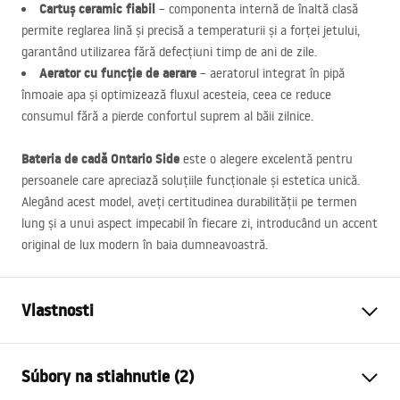
Cartuș ceramic fiabil
– componenta internă de înaltă clasă
permite reglarea lină și precisă a temperaturii și a forței jetului,
garantând utilizarea fără defecțiuni timp de ani de zile.
Aerator cu funcție de aerare
– aeratorul integrat în pipă
înmoaie apa și optimizează fluxul acesteia, ceea ce reduce
consumul fără a pierde confortul suprem al băii zilnice.
Bateria de cadă Ontario Side
este o alegere excelentă pentru
persoanele care apreciază soluțiile funcționale și estetica unică.
Alegând acest model, aveți certitudinea durabilității pe termen
lung și a unui aspect impecabil în fiecare zi, introducând un accent
original de lux modern în baia dumneavoastră.
Vlastnosti
Typ batérie
vaňa
Súbory na stiahnutie (2)
Spôsob montáže
Nástenná