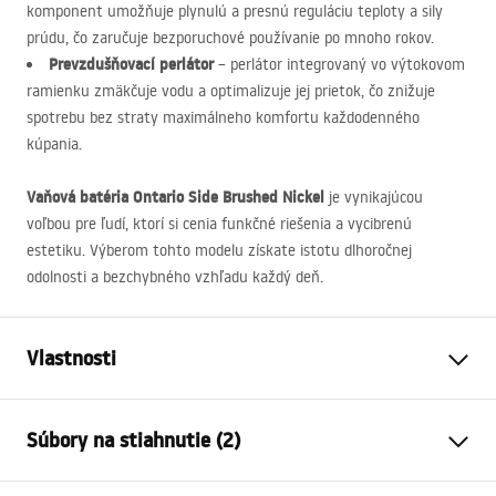
komponent umožňuje plynulú a presnú reguláciu teploty a sily
prúdu, čo zaručuje bezporuchové používanie po mnoho rokov.
Prevzdušňovací perlátor
– perlátor integrovaný vo výtokovom
ramienku zmäkčuje vodu a optimalizuje jej prietok, čo znižuje
spotrebu bez straty maximálneho komfortu každodenného
kúpania.
Vaňová batéria Ontario Side Brushed Nickel
je vynikajúcou
voľbou pre ľudí, ktorí si cenia funkčné riešenia a vycibrenú
estetiku. Výberom tohto modelu získate istotu dlhoročnej
odolnosti a bezchybného vzhľadu každý deň.
Vlastnosti
Typ batérie
vaňa
Súbory na stiahnutie (2)
Spôsob montáže
Nástenná
Farba
Kartáčovaná oceľ