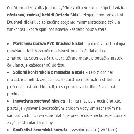
Oceňte moderný dizajn a najvyššiu kvalitu vo svojej kúpeľni vďaka
nástennej vaňovej batérii Ontario Side
v elegantnom prevedení
Brushed Nickel
. Je to ideálne spojenie minimalistického štýlu a
funkčnosti, ktoré splní požiadavky každého používateľa.
Povrchová úprava
PVD
Brushed Nickel
– pokročilá technológia
nanášania farieb zaručuje odolnosť proti poškriabaniu a
zmatneniu. Saténová štruktúra účinne maskuje odtlačky prstov,
čo uľahčuje každodennú údržbu.
Solidná konštrukcia z mosadze a ocele
– telo z odolnej
mosadze a nehrdzavejúcej ocele zaisťuje maximálnu stabilitu a
plnú odolnosť proti korózii, čo sa premieta do dlhej životnosti
produktu.
Inovatívna sprchová hlavica
– ľahká hlavica z odolného
ABS
plastu je vybavená dodatočným prúdom vody umiestneným na
samom vrchu, čo výrazne uľahčuje presné čistenie kúpacej zóny a
zvyšuje štandard hygieny.
Spoľahlivá keramická kartuša
– vysoko kvalitný vnútorný