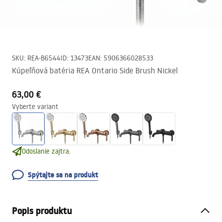
SKU
:
REA-B6544
ID
:
13473
EAN
:
5906366028533
Kúpeľňová batéria REA Ontario Side Brush Nickel
63,00 €
Vyberte variant
Odoslanie zajtra.
Spýtajte sa na produkt
Popis produktu