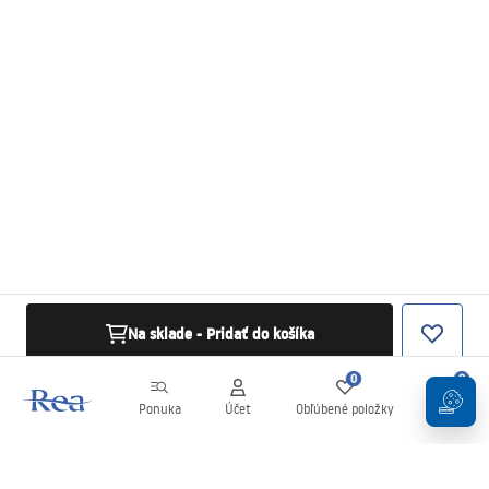
Na sklade - Pridať do košíka
0
0
Ponuka
Účet
Obľúbené položky
Košík