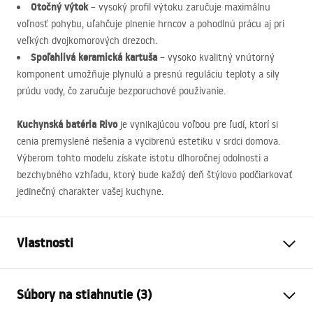
Otočný výtok
– vysoký profil výtoku zaručuje maximálnu
voľnosť pohybu, uľahčuje plnenie hrncov a pohodlnú prácu aj pri
veľkých dvojkomorových drezoch.
Spoľahlivá keramická kartuša
– vysoko kvalitný vnútorný
komponent umožňuje plynulú a presnú reguláciu teploty a sily
prúdu vody, čo zaručuje bezporuchové používanie.
Kuchynská batéria Rivo
je vynikajúcou voľbou pre ľudí, ktorí si
cenia premyslené riešenia a vycibrenú estetiku v srdci domova.
Výberom tohto modelu získate istotu dlhoročnej odolnosti a
bezchybného vzhľadu, ktorý bude každý deň štýlovo podčiarkovať
jedinečný charakter vašej kuchyne.
Vlastnosti
Typ batérie
kuchyňa
Súbory na stiahnutie (3)
Spôsob montáže
Stojanková