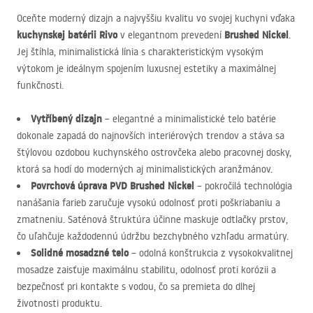
Oceňte moderný dizajn a najvyššiu kvalitu vo svojej kuchyni vďaka
kuchynskej batérii Rivo
Brushed Nickel
v elegantnom prevedení
.
Jej štíhla, minimalistická línia s charakteristickým vysokým
výtokom je ideálnym spojením luxusnej estetiky a maximálnej
funkčnosti.
Vytříbený dizajn
– elegantné a minimalistické telo batérie
dokonale zapadá do najnovších interiérových trendov a stáva sa
štýlovou ozdobou kuchynského ostrovčeka alebo pracovnej dosky,
ktorá sa hodí do moderných aj minimalistických aranžmánov.
Povrchová úprava
PVD
Brushed Nickel
– pokročilá technológia
nanášania farieb zaručuje vysokú odolnosť proti poškriabaniu a
zmatneniu. Saténová štruktúra účinne maskuje odtlačky prstov,
čo uľahčuje každodennú údržbu bezchybného vzhľadu armatúry.
Solidné mosadzné telo
– odolná konštrukcia z vysokokvalitnej
mosadze zaisťuje maximálnu stabilitu, odolnosť proti korózii a
bezpečnosť pri kontakte s vodou, čo sa premieta do dlhej
životnosti produktu.