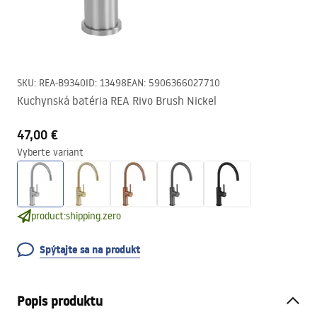
SKU
:
REA-B9340
ID
:
13498
EAN
:
5906366027710
Kuchynská batéria REA Rivo Brush Nickel
47,00 €
Vyberte variant
product:shipping.zero
Spýtajte sa na produkt
Popis produktu