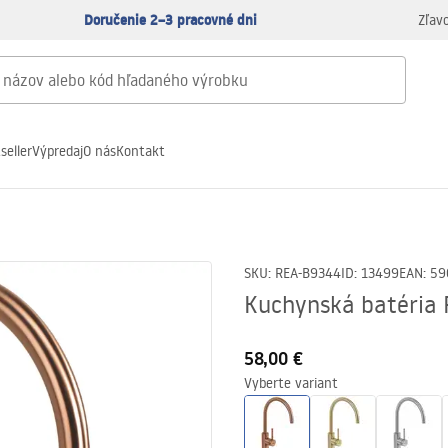
Doručenie 2–3 pracovné dni
Zľav
seller
Výpredaj
O nás
Kontakt
SKU
:
REA-B9344
ID
:
13499
EAN
:
59
Kuchynská batéria 
58,00 €
Vyberte variant