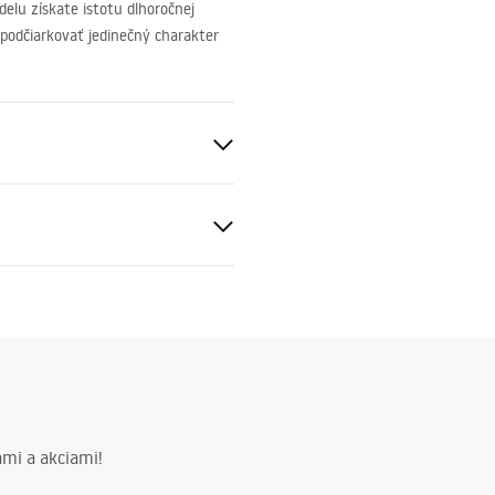
elu získate istotu dlhoročnej
podčiarkovať jedinečný charakter
á meď
nický atest
baterie_kuchenne.pdf
mi a akciami!