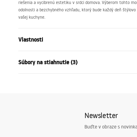
riešenia a vycibrenú estetiku v srdci domova. Výberom tohto mod
odolnosti a bezchybného vzhľadu, ktorý bude každý deň štýlovo 
vašej kuchyne.
Vlastnosti
Typ batérie
kuchyňa
Súbory na stiahnutie (3)
Spôsob montáže
Stojanková
Farba
Kartáčovan
Návod na montáž
Hygie
Typ výtoku
Pohyblivá
Faucet.pdf
atest_
Materiál
Mosadz
Rozsah výtoku
185
mm
Záručné podmienky
Newsletter
Výška
365
mm
Warranty_Terms_and_Conditions_
Technológia povrchovej úpravy
PVD
Faucets_-_5.pdf
Buďte v obraze s novinka
Priemer pripojenia
3/8 palca