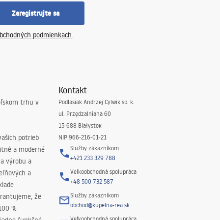
Zaregistrujte sa
bchodných podmienkach
.
Kontakt
oľskom trhu v
Podlasiak Andrzej Cylwik sp. k.
ul. Przędzalniana 60
15-688 Białystok
ašich potrieb
NIP 966-216-01-21
Služby zákazníkom
litné a moderné
+421 233 329 788
na výrobu a
Veľkoobchodná spolupráca
peľňových a
+48 500 732 587
klade
Služby zákazníkom
rantujeme, že
obchod@kupelna-rea.sk
 100 %
Veľkoobchodná spolupráca