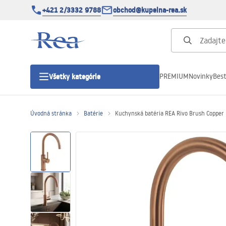
+421 2/3332 9788
obchod@kupelna-rea.sk
PREMIUM
Novinky
Best
Všetky kategórie
Úvodná stránka
Batérie
Kuchynská batéria REA Rivo Brush Copper
Sprchové kúty
Sprchové dvere
Sprchové vaničky
Sprchové žľaby