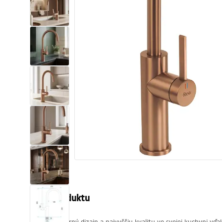
Sanitárna keramika
Umývadlá
Vaňa so zástenou
Batérie
Sprchy
Kuchyňa
Kúpeľňové doplnky a nábytok
Popis produktu