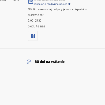
iadne funkčné.
kancelaria.rea@kupelna-rea.sk
Náš tím zákazníckej podpory je vám k dispozícii v
pracovné dni:
7:00–15:30
Sledujte nás
30 dní na vrátenie