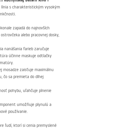
kuchynskej batérii Rivo
aka
v
ká línia s charakteristickým vysokým
nkčnosti.
okonale zapadá do najnovších
ostrovčeka alebo pracovnej dosky,
ia nanášania farieb zaručuje
ktúra účinne maskuje odtlačky
rmatúry.
nej mosadze zaisťuje maximálnu
u, čo sa premieta do dlhej
nosť pohybu, uľahčuje plnenie
omponent umožňuje plynulú a
hové používanie.
e ľudí, ktorí si cenia premyslené