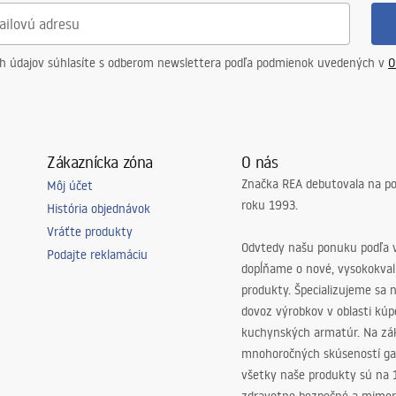
ch údajov súhlasíte s odberom newslettera podľa podmienok uvedených v
O
Zákaznícka zóna
O nás
Značka REA debutovala na p
Môj účet
roku 1993.
História objednávok
Vráťte produkty
Odvtedy našu ponuku podľa v
Podajte reklamáciu
dopĺňame o nové, vysokokva
produkty. Špecializujeme sa 
dovoz výrobkov v oblasti kú
kuchynských armatúr. Na zá
mnohoročných skúseností ga
všetky naše produkty sú na