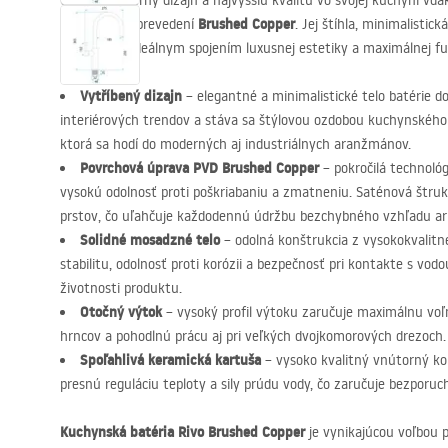
Oceňte moderný dizajn a najvyššiu kvalitu vo svojej kuchyni vď
Brushed Copper
elegantnom prevedení
. Jej štíhla, minimalistic
výtokom je ideálnym spojením luxusnej estetiky a maximálnej fu
Vytříbený dizajn
– elegantné a minimalistické telo batérie d
interiérových trendov a stáva sa štýlovou ozdobou kuchynského 
ktorá sa hodí do moderných aj industriálnych aranžmánov.
Povrchová úprava
PVD
Brushed Copper
– pokročilá technológ
vysokú odolnosť proti poškriabaniu a zmatneniu. Saténová štru
prstov, čo uľahčuje každodennú údržbu bezchybného vzhľadu a
Solidné mosadzné telo
– odolná konštrukcia z vysokokvalit
stabilitu, odolnosť proti korózii a bezpečnosť pri kontakte s vodo
životnosti produktu.
Otočný výtok
– vysoký profil výtoku zaručuje maximálnu voľ
hrncov a pohodlnú prácu aj pri veľkých dvojkomorových drezoch.
Spoľahlivá keramická kartuša
– vysoko kvalitný vnútorný k
presnú reguláciu teploty a sily prúdu vody, čo zaručuje bezporuc
Kuchynská batéria Rivo Brushed Copper
je vynikajúcou voľbou pr