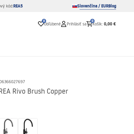
REA5
Slovenčina / EUR
Blog
ový kód:
0
0
0,00 €
Obľúbené
Prihlásiť sa
Košík
:
06366027697
REA Rivo Brush Copper