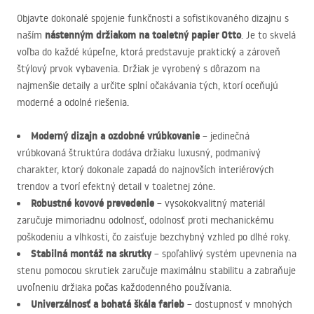
Objavte dokonalé spojenie funkčnosti a sofistikovaného dizajnu s
nástenným držiakom na toaletný papier Otto
naším
. Je to skvelá
voľba do každé kúpeľne, ktorá predstavuje praktický a zároveň
štýlový prvok vybavenia. Držiak je vyrobený s dôrazom na
najmenšie detaily a určite splní očakávania tých, ktorí oceňujú
moderné a odolné riešenia.
Moderný dizajn a ozdobné vrúbkovanie
– jedinečná
vrúbkovaná štruktúra dodáva držiaku luxusný, podmanivý
charakter, ktorý dokonale zapadá do najnovších interiérových
trendov a tvorí efektný detail v toaletnej zóne.
Robustné kovové prevedenie
– vysokokvalitný materiál
zaručuje mimoriadnu odolnosť, odolnosť proti mechanickému
poškodeniu a vlhkosti, čo zaisťuje bezchybný vzhled po dlhé roky.
Stabilná montáž na skrutky
– spoľahlivý systém upevnenia na
stenu pomocou skrutiek zaručuje maximálnu stabilitu a zabraňuje
uvoľneniu držiaka počas každodenného používania.
Univerzálnosť a bohatá škála farieb
– dostupnosť v mnohých