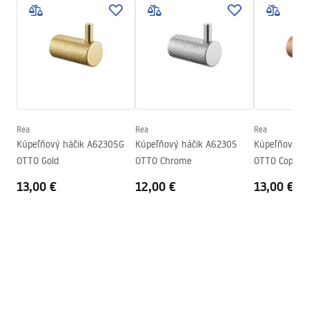
Záručné podmienky
Šírka
140
mm
Warranty_Terms_and_Conditions_Accessories_-_24.pdf
Výška
95
mm
Hĺbka
70
mm
Bezpečnostné informácie
Séria
Otto
Safety_Information_Accessories.pdf
Záruka
24 mesiacov
Rea
Rea
Rea
Kúpeľňový háčik A62305G
Kúpeľňový háčik A62305
Kúpeľňový h
OTTO Gold
OTTO Chrome
OTTO Copper
13,00 €
12,00 €
13,00 €