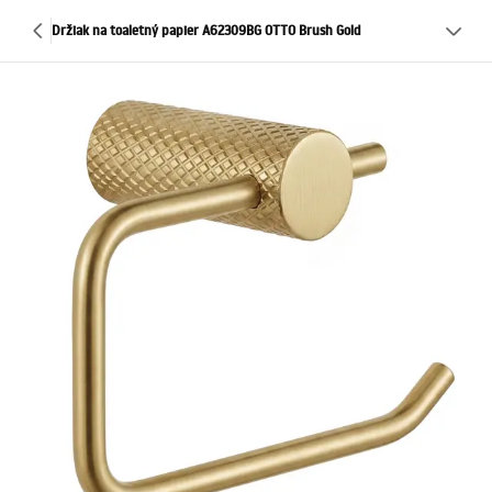
Držiak na toaletný papier A62309BG OTTO Brush Gold