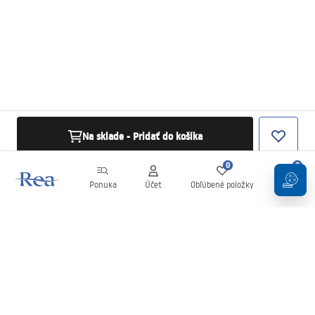
Na sklade - Pridať do košíka
0
0
Ponuka
Účet
Obľúbené položky
Košík
Newsletter
Buďte v obraze s novinkami a akciami!