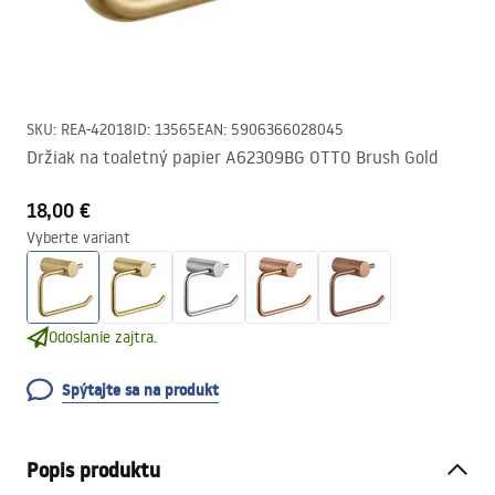
SKU
:
REA-42018
ID
:
13565
EAN
:
5906366028045
Držiak na toaletný papier A62309BG OTTO Brush Gold
18,00 €
Vyberte variant
Odoslanie zajtra.
Spýtajte sa na produkt
Popis produktu