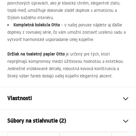
povrchových úpravách, ako je klasický chróm, elegantné zlato,
teplá meď, umožňuje dokonale zladiť doplnok s armatúrou a
štýlom každého interiéru.
Kompletná kolekcia Otto
– v našej ponuke nájdete aj ďalšie
doplnky z rovnakej série, čo vám umožní zostaviť ucelenú sadu a
vytvoriť harmonické usporiadanie celej kúpeľne.
Držiak na toaletný papier Otto
je určený pre tých, ktorí
neprijímajú kompromisy medzi úžitkovou hodnotou a estetikou.
Jedinečné vrúbkované detaily, robustná kovová konštrukcia a
široký výber farieb dodajú vašej kúpeľni elegantný akcent.
Vlastnosti
Farba
Kartáčované zlato
Súbory na stiahnutie (2)
Materiál
Kov
Spôsob montáže
Skrutkovací