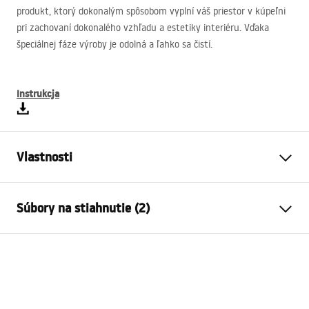
produkt, ktorý dokonalým spôsobom vyplní váš priestor v kúpeľni
pri zachovaní dokonalého vzhľadu a estetiky interiéru. Vďaka
špeciálnej fáze výroby je odolná a ľahko sa čistí.
Instrukcja
Vlastnosti
Typ batérie
bidet
Súbory na stiahnutie (2)
Spôsob montáže
Nástenná
Farba
Meď
Návod na montáž
Typ výtoku
Pevná
Faucet.pdf
Materiál
Mosadz
Výška
110
mm