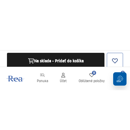
Na sklade - Pridať do košíka
0
0
Ponuka
Účet
Obľúbené položky
Košík
Newsletter
Buďte v obraze s novinkami a akciami!