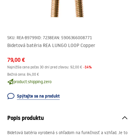
SKU
:
REA-B9799
ID
:
7238
EAN
:
5906366008771
Bidetová batéria REA LUNGO LOOP Copper
79,00 €
-
14
%
Najnižšia cena počas 30 dní pred zľavou:
92,00 €
Bežná cena
:
84,00 €
product:shipping.zero
Spýtajte sa na produkt
Popis produktu
Bidetová batéria vyrobená s ohľadom na funkčnosť a vzhľad. Je to