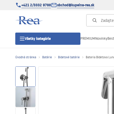
+421 2/3332 9788
obchod@kupelna-rea.sk
PREMIUM
Novinky
Best
Všetky kategórie
Úvodná stránka
Batérie
Bidetové batérie
Bateria Bidetova Lun
Sprchové kúty
Sprchové dvere
Sprchové vaničky
Sprchové žľaby