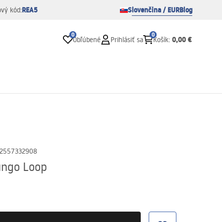
REA5
Slovenčina / EUR
Blog
ový kód:
0
0
0,00 €
Obľúbené
Prihlásiť sa
Košík
:
2557332908
ungo Loop