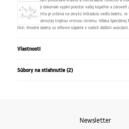
Radi by sme vám predstavili krásnu a mimoriadne funkčnú a mod
výrobok, ktorý dokonale vyplní priestor vašej kúpeľne a zároveň
interiéru. Bidetta je určená na skrytú inštaláciu vedľa bidetu. J
mosadze potiahnutej trojitou vrstvou chrómu. Vďaka špeciálnej f
čistí. Vhodné bidety so sifónmi nájdete v našich ďalších aukciách
Vlastnosti
Typ batérie
bidet
Súbory na stiahnutie (2)
Spôsob montáže
Nástenná
Farba
Chróm
Záru
Typ výtoku
Pevná
Návod na montáž
Warra
Faucet.pdf
Materiál
Mosadz
Faucet
Výška
110
mm
Newsletter
Technológia povrchovej úpravy
Chrome plat
Priemer pripojenia
1/2 palca