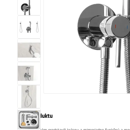
Sanitárna keramika
Umývadlá
Vaňa so zástenou
Batérie
Sprchy
Kuchyňa
Kúpeľňové doplnky a nábytok
Popis produktu