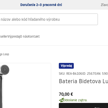
Doručenie 2–3 pracovné dni
Zľav
seller
Výpredaj
O nás
Kontakt
go Loop
Výpredaj
SKU
:
REA-B4106
ID
:
2567
EAN
:
590
Bateria Bidetova L
70,00 €
Odoslanie zajtra.