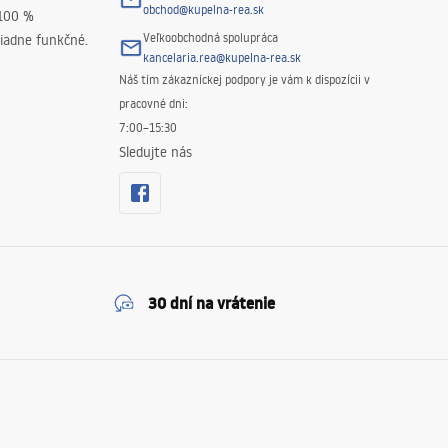
obchod@kupelna-rea.sk
 100 %
Veľkoobchodná spolupráca
iadne funkčné.
kancelaria.rea@kupelna-rea.sk
Náš tím zákazníckej podpory je vám k dispozícii v
pracovné dni:
7:00–15:30
Sledujte nás
30 dní na vrátenie