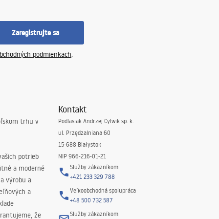
Zaregistrujte sa
bchodných podmienkach
.
Kontakt
oľskom trhu v
Podlasiak Andrzej Cylwik sp. k.
ul. Przędzalniana 60
15-688 Białystok
ašich potrieb
NIP 966-216-01-21
Služby zákazníkom
litné a moderné
+421 233 329 788
na výrobu a
Veľkoobchodná spolupráca
peľňových a
+48 500 732 587
klade
Služby zákazníkom
rantujeme, že