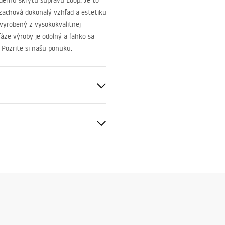
ernú skrytú súpravu Loop. Je to
 zachová dokonalý vzhľad a estetiku
e vyrobený z vysokokvalitnej
áze výroby je odolný a ľahko sa
. Pozrite si našu ponuku.
čné podmienky
nty_Terms_and_Conditions_
s_-_5.pdf
ing