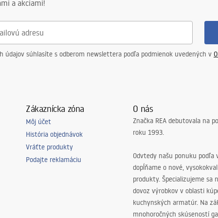
mi a akciami!
ch údajov súhlasíte s odberom newslettera podľa podmienok uvedených v
O
Zákaznícka zóna
O nás
Značka REA debutovala na p
Môj účet
roku 1993.
História objednávok
Vráťte produkty
Odvtedy našu ponuku podľa v
Podajte reklamáciu
dopĺňame o nové, vysokokva
produkty. Špecializujeme sa 
dovoz výrobkov v oblasti kú
kuchynských armatúr. Na zá
mnohoročných skúseností ga