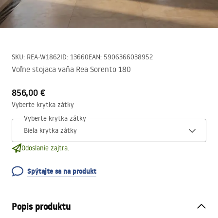
SKU
:
REA-W1862
ID
:
13660
EAN
:
5906366038952
Voľne stojaca vaňa Rea Sorento 180
856,00 €
Vyberte krytka zátky
Vyberte krytka zátky
Odoslanie zajtra.
Spýtajte sa na produkt
Popis produktu