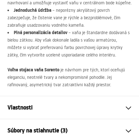
navrhovaní a umožňuje vystaviť vaňu v centrálnom bode kúpeľne.
Jednoduchá údržba
– neporézny akrylátový povrch
zabezpečuje, že čistenie vane je rýchle a bezproblémové, čím
zabraňuje usadzovaniu vodného kameňa.
Plná personalizácia detailov
– vaňa je štandardne dodávaná s
bielou zátkou. Aby však dokonale ladila s vašou armatúrou,
môžete si vybrať preferovanú farbu povrchovej úpravy krytky
zátky, čím vytvoríte ucelené usporiadanie celého interiéru.
Voľne stojaca vaňa Sorento
je návrhom pre tých, ktorí oceňujú
eleganciu, neotrelé tvary a nekompromisné pohodlie. Jej
rafinovaný, asymetrický tvar zatraktívni každý priestor.
Vlastnosti
Typ vane
voľne stojaci
Súbory na stiahnutie (3)
Farba
Biela