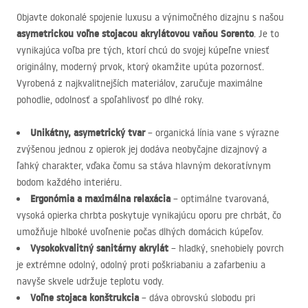
Objavte dokonalé spojenie luxusu a výnimočného dizajnu s našou
asymetrickou voľne stojacou akrylátovou vaňou Sorento
. Je to
vynikajúca voľba pre tých, ktorí chcú do svojej kúpeľne vniesť
originálny, moderný prvok, ktorý okamžite upúta pozornosť.
Vyrobená z najkvalitnejších materiálov, zaručuje maximálne
pohodlie, odolnosť a spoľahlivosť po dlhé roky.
Unikátny, asymetrický tvar
– organická línia vane s výrazne
zvýšenou jednou z opierok jej dodáva neobyčajne dizajnový a
ľahký charakter, vďaka čomu sa stáva hlavným dekoratívnym
bodom každého interiéru.
Ergonómia a maximálna relaxácia
– optimálne tvarovaná,
vysoká opierka chrbta poskytuje vynikajúcu oporu pre chrbát, čo
umožňuje hlboké uvoľnenie počas dlhých domácich kúpeľov.
Vysokokvalitný sanitárny akrylát
– hladký, snehobiely povrch
je extrémne odolný, odolný proti poškriabaniu a zafarbeniu a
navyše skvele udržuje teplotu vody.
Voľne stojaca konštrukcia
– dáva obrovskú slobodu pri