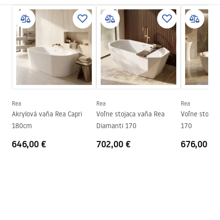
Materiál
Akryl
Manual
Dĺžka
1820
mm
Instrukcja_wanien_przy__ciennych.pdf
Šírka
785
mm
Výška
765
mm
Bezpečnostné informácie
Strana montáže
Univerzálna
WARUNKI_BEZPIECZENSTWA_WANNY.pdf
Zátka a sifón v cene
Áno
Záruka
24 mesiacov
Rea
Rea
Rea
Záručné podmienky
Akrylová vaňa Rea Capri
Voľne stojaca vaňa Rea
Voľne stojac
Warranty_Terms_and_Conditions_Bathtubs.pdf
180cm
Diamanti 170
170
646,00 €
702,00 €
676,00 €