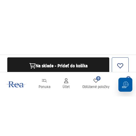
Na sklade - Pridať do košíka
0
0
Ponuka
Účet
Obľúbené položky
Košík
Newsletter
Buďte v obraze s novinkami a akciami!