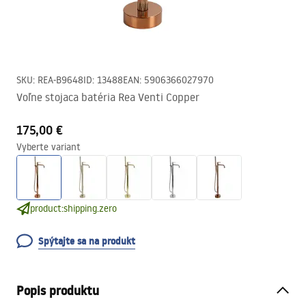
SKU
:
REA-B9648
ID
:
13488
EAN
:
5906366027970
Voľne stojaca batéria Rea Venti Copper
175,00 €
Vyberte variant
product:shipping.zero
Spýtajte sa na produkt
Popis produktu