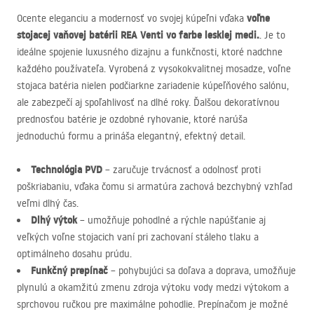
voľne
Ocente eleganciu a modernosť vo svojej kúpeľni vďaka
stojacej vaňovej batérii
REA
Venti vo farbe lesklej medi.
. Je to
ideálne spojenie luxusného dizajnu a funkčnosti, ktoré nadchne
každého používateľa. Vyrobená z vysokokvalitnej mosadze, voľne
stojaca batéria nielen podčiarkne zariadenie kúpeľňového salónu,
ale zabezpečí aj spoľahlivosť na dlhé roky. Ďalšou dekoratívnou
prednosťou batérie je ozdobné ryhovanie, ktoré narúša
jednoduchú formu a prináša elegantný, efektný detail.
Technológia
PVD
– zaručuje trvácnosť a odolnosť proti
poškriabaniu, vďaka čomu si armatúra zachová bezchybný vzhľad
veľmi dlhý čas.
Dlhý výtok
– umožňuje pohodlné a rýchle napúšťanie aj
veľkých voľne stojacich vaní pri zachovaní stáleho tlaku a
optimálneho dosahu prúdu.
Funkčný prepínač
– pohybujúci sa doľava a doprava, umožňuje
plynulú a okamžitú zmenu zdroja výtoku vody medzi výtokom a
sprchovou ručkou pre maximálne pohodlie. Prepínačom je možné