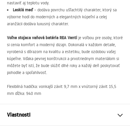
nastaviť aj teplotu vody.
Lesklá meď
– dodáva povrchu ušľachtilý charakter, ktorý sa
výborne hodí do moderných a elegantných kúpeľní a celej
aranžácii dodáva luxusný charakter.
Voľne stojaca vaňová batéria
REA
Venti
je voľbou pre osoby, ktoré
si cenia komfort a moderný dizajn. Dokonalá v každom detaile,
vyrobená s dôrazom na kvalitu a estetiku, bude ozdobou vašej
kúpeľne. Vďaka pevnej konštrukcii a prvotriednym materiálom si
môžete byť istí, že bude slúžiť dlhé roky a každý deň poskytovať
pohodlie a spoľahlivosť.
Flexibilná hadička: vonkajší závit 9,7 mm x vnútorný závit 15,5
mm dĺžka: 940 mm
Vlastnosti