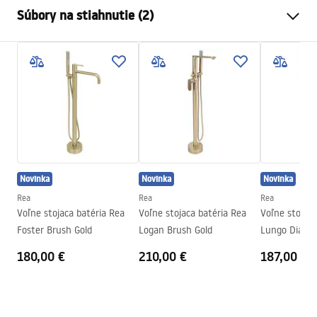
Typ batérie
vaňa
Súbory na stiahnutie (2)
Spôsob montáže
Podlahová
Farba
Meď
Záručné podmienky
Typ výtoku
Pevná
Warranty_Terms_and_Conditions_Faucets_-_5.pdf
Materiál
Nehrdzavejúca oceľ, Mosadz
Rozsah výtoku
210
mm
Pielęgnacja
Výška
1150
mm
Pielegnacja.pdf
Technológia povrchovej úpravy
PVD
Novinka
Novinka
Novinka
Priemer pripojenia
15,5 mm
Rea
Rea
Rea
Záruka
5 rokov
Voľne stojaca batéria Rea
Voľne stojaca batéria Rea
Voľne stojaca
Foster Brush Gold
Logan Brush Gold
Lungo Diamo
Copper
180,00 €
210,00 €
187,00 €