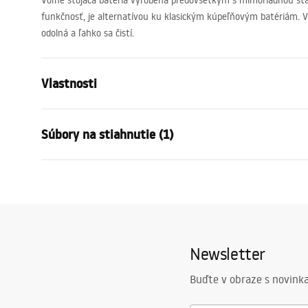
Voľne stojaca batéria vyrobená predovšetkým s mimoriadnou sta
funkčnosť, je alternatívou ku klasickým kúpeľňovým batériám. Vď
odolná a ľahko sa čistí.
Vlastnosti
Typ batérie
vaňa
Súbory na stiahnutie (1)
Spôsob montáže
Podlahová
Farba
Kartáčované
Záručné podmienky
Typ výtoku
Pohyblivá
Warranty_Terms_and_Conditions_Faucets_-_5.pdf
Materiál
Nehrdzavejú
Rozsah výtoku
205
mm
Newsletter
Výška
1105
mm
Technológia povrchovej úpravy
PVD
Buďte v obraze s novinka
Priemer pripojenia
19 mm