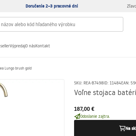
Doručenie 2–3 pracovné dni
Zľav
seller
Výpredaj
O nás
Kontakt
Rea Lungo brush gold
SKU
:
REA-B7498
ID
:
11484
EAN
:
59
Voľne stojaca batér
187,00 €
Odoslanie zajtra.
Na sk