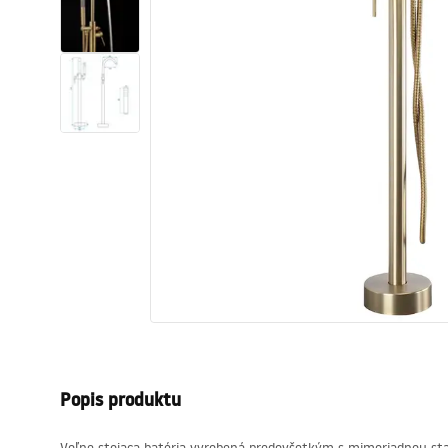
Sanitárna keramika
Umývadlá
Vaňa so zástenou
Batérie
Sprchy
Kuchyňa
Kúpeľňové doplnky a nábytok
Popis produktu