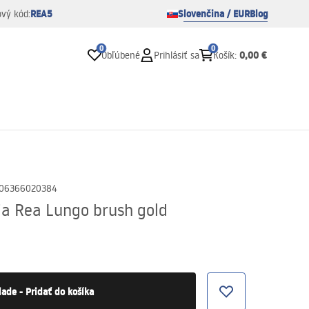
REA5
Slovenčina / EUR
Blog
ový kód:
0
0
0,00 €
Obľúbené
Prihlásiť sa
Košík
:
06366020384
ia Rea Lungo brush gold
lade - Pridať do košíka