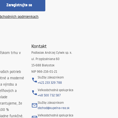
Zaregistrujte sa
bchodných podmienkach
.
Kontakt
oľskom trhu v
Podlasiak Andrzej Cylwik sp. k.
ul. Przędzalniana 60
15-688 Białystok
ašich potrieb
NIP 966-216-01-21
Služby zákazníkom
litné a moderné
+421 233 329 788
na výrobu a
Veľkoobchodná spolupráca
peľňových a
+48 500 732 587
klade
Služby zákazníkom
rantujeme, že
obchod@kupelna-rea.sk
 100 %
Veľkoobchodná spolupráca
iadne funkčné.