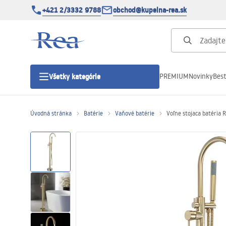
+421 2/3332 9788
obchod@kupelna-rea.sk
PREMIUM
Novinky
Best
Všetky kategórie
Úvodná stránka
Batérie
Vaňové batérie
Voľne stojaca batéria 
Sprchové kúty
Sprchové dvere
Sprchové vaničky
Sprchové žľaby