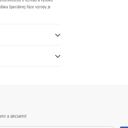
rostlivosťou o vzhľad a vysokú
aka špeciálnej fáze výroby je
 zlato
ca oceľ, Mosadz
mi a akciami!