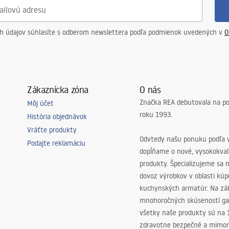
ch údajov súhlasíte s odberom newslettera podľa podmienok uvedených v
O
Zákaznícka zóna
O nás
Značka REA debutovala na p
Môj účet
roku 1993.
História objednávok
Vráťte produkty
Odvtedy našu ponuku podľa v
Podajte reklamáciu
dopĺňame o nové, vysokokva
produkty. Špecializujeme sa 
dovoz výrobkov v oblasti kú
kuchynských armatúr. Na zá
mnohoročných skúseností ga
všetky naše produkty sú na
zdravotne bezpečné a mimor