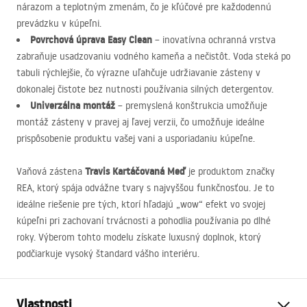
nárazom a teplotným zmenám, čo je kľúčové pre každodennú
prevádzku v kúpeľni.
Povrchová úprava Easy Clean
– inovatívna ochranná vrstva
zabraňuje usadzovaniu vodného kameňa a nečistôt. Voda steká po
tabuli rýchlejšie, čo výrazne uľahčuje udržiavanie zásteny v
dokonalej čistote bez nutnosti používania silných detergentov.
Univerzálna montáž
– premyslená konštrukcia umožňuje
montáž zásteny v pravej aj ľavej verzii, čo umožňuje ideálne
prispôsobenie produktu vašej vani a usporiadaniu kúpeľne.
Travis Kartáčovaná Meď
Vaňová zástena
je produktom značky
REA
, ktorý spája odvážne tvary s najvyššou funkčnosťou. Je to
ideálne riešenie pre tých, ktorí hľadajú „wow“ efekt vo svojej
kúpeľni pri zachovaní trvácnosti a pohodlia používania po dlhé
roky. Výberom tohto modelu získate luxusný doplnok, ktorý
podčiarkuje vysoký štandard vášho interiéru.
Vlastnosti