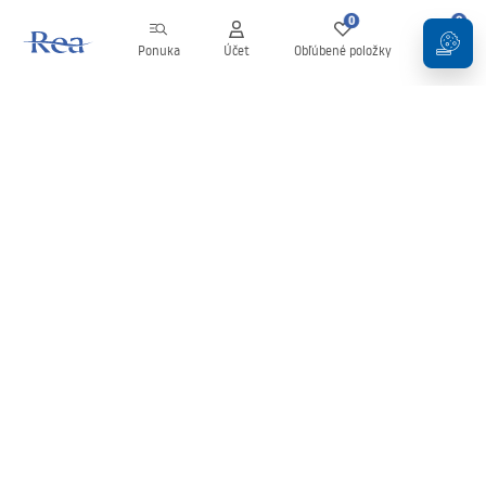
0
0
Ponuka
Účet
Obľúbené položky
Košík
Newsletter
Buďte v obraze s novinkami a akciami!
Zaregistrujte sa
Zadaním a potvrdením svojich údajov súhlasíte s odberom
newslettera podľa podmienok uvedených v
Obchodných
podmienkach
.