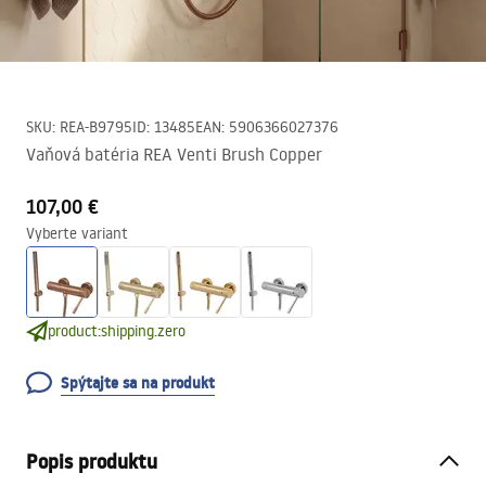
SKU
:
REA-B9795
ID
:
13485
EAN
:
5906366027376
Vaňová batéria REA Venti Brush Copper
107,00 €
Vyberte variant
product:shipping.zero
Spýtajte sa na produkt
Popis produktu