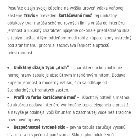
Posuňte dizajn svojej kúpeľne na vyššiu úroveň vďaka vaňovej
Travis
kartáčovaná meď
zástene
v prevedení
. Jej unikátny
oblúkový tvar narúša schému rovných línií a vnáša do interiéru
jemnosť a luxusný charakter. Spojenie dokonale priehľadného skla
s teplým, ušľachtilým odtieňom medi robí z kúpacej zóny ústredný
bod aranžmánu, pričom si zachováva ľahkosť a optickú
priestrannosť.
Unikátny dizajn typu „Arch“
– charakteristické zaoblenie
hornej hrany tabule je absolútnym interiérovým hitom. Dodáva
kúpeľni jemnosť a moderný vzhľad, čím sa odlišuje od
štandardných, hranatých zásten.
Profil vo farbe kartáčovaná meď
– ušľachtilý odtieň s matnou
štruktúrou dodáva interiéru výnimočné teplo, eleganciu a prestíž,
a navyše je odolnejší voči šmuhám a zaschnutej vode než tradičné
povrchové úpravy.
Bezpečnostné tvrdené sklo
– pevná tabuľa zaručuje vysokú
stabilitu a bezpečnosť používania. Sklo je plne odolné voči