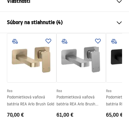
Vlastnosti
Typ batérie
povodiehttps://lazienka-
Súbory na stiahnutie (4)
rea.com.pl/#hu
Spôsob montáže
Stojanková
Záručné podmienky
Farba
Meď
Warranty_Terms_and_Conditions_Faucets_-_5.pdf
Typ výtoku
Pevná
Materiál
Mosadz
Návod na montáž
Rozsah výtoku
130
mm
faucet.pdf
Výška
190
mm
Technológia povrchovej
PVD
Rea
Rea
Rea
Bezpečnostné informácie
úpravy
Podomietková vaňová
Podomietková vaňová
Podomietkov
Safety_Information_Faucets.pdf
Priemer pripojenia
3/8 palca
batéria REA Arlo Brush Gold
batéria REA Arlo Brush
batéria REA A
Nickel
Záruka
5 rokov
70,00 €
61,00 €
65,00 €
Pielęgnacja
Pielegnacja.pdf