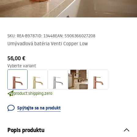
SKU
:
REA-B9787
ID
:
13448
EAN
:
5906366027208
Umývadlová batéria Venti Copper Low
56,00 €
Vyberte variant
product:shipping.zero
Spýtajte sa na produkt
Popis produktu