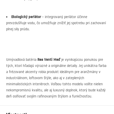
Ekologický perlátor
– integrovaný perlátor účinne
prevzdušňuje vodu, čo umožňuje znížiť jej spotrebu pri zachovaní
plnej sily prúdu.
Rea Venti Meď
Umývadlová batéria
je vynikajúcou ponukou pre
tých, ktorí hľadajú výrazné a originálne detaily. Jej unikátna farba
a frézované akcenty robia produkt ideálnym pre aranžmány v
industriálnom, loftovom štýle, ako aj v zateplených
minimalistických interiéroch. Voľbou tohto modelu volíte nielen
nekompromisnú kvalitu, ale aj luxusný doplnok, ktorý bude každý
deň oslňovať svojím rafinovaným štýlom a funkčnosťou.