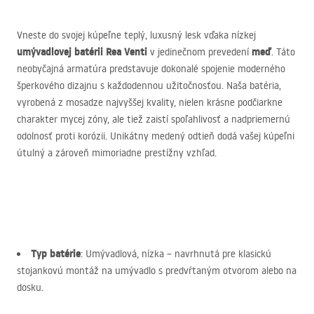
Vneste do svojej kúpeľne teplý, luxusný lesk vďaka nízkej
umývadlovej batérii Rea Venti
meď
v jedinečnom prevedení
. Táto
neobyčajná armatúra predstavuje dokonalé spojenie moderného
šperkového dizajnu s každodennou užitočnosťou. Naša batéria,
vyrobená z mosadze najvyššej kvality, nielen krásne podčiarkne
charakter mycej zóny, ale tiež zaistí spoľahlivosť a nadpriemernú
odolnosť proti korózii. Unikátny medený odtieň dodá vašej kúpeľni
útulný a zároveň mimoriadne prestížny vzhľad.
Typ batérie
: Umývadlová, nízka – navrhnutá pre klasickú
stojankovú montáž na umývadlo s predvŕtaným otvorom alebo na
dosku.