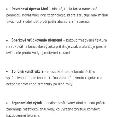
Povrchová úprava Meď
– hlboká, teplá farba nanesená
pomocou inovatívnej
PVD
technológie, ktorá zaručuje maximálnu
trvácnosť a odolnosť proti poškriabaniu a zmatneniu.
Šperkové vrúbkovanie Diamond
– krížovo frézovaná textúra
na rukoväti a koncovke výtoku priťahuje zrak a uľahčuje presné
ovládanie prúdu vody aj mokrými rukami.
Solidná konštrukcia
– mosadzné telo v kombinácii so
spoľahlivou keramickou kartušou zaisťujú plynulú reguláciu a
bezporuchový chod armatúry po dlhé roky.
Ergonomický výtok
– ideálne profilovaný uhol dopadu prúdu
zabraňuje rozstrekovaniu vody, čo výrazne zvyšuje komfort
každodennej hygieny.