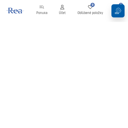
0
0
Ponuka
Účet
Obľúbené položky
Košík
Newsletter
Buďte v obraze s novinkami a akciami!
Zaregistrujte sa
Zadaním a potvrdením svojich údajov súhlasíte s odberom
newslettera podľa podmienok uvedených v
Obchodných
podmienkach
.