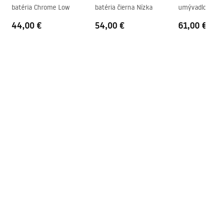
Safety_Information_Faucets.pdf
Priemer pripojenia
3/8 palca
batéria Chrome Low
batéria čierna Nízka
umývadlová b
Copper Low
Záruka
5 rokov
44,00 €
54,00 €
61,00 €