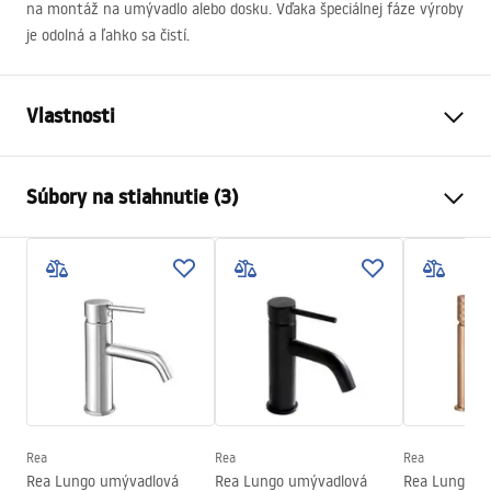
na montáž na umývadlo alebo dosku. Vďaka špeciálnej fáze výroby
je odolná a ľahko sa čistí.
Vlastnosti
Typ batérie
povodiehttps://lazienka-
Súbory na stiahnutie (3)
rea.com.pl/#hu
Spôsob montáže
Stojanková
Záručné podmienky
Farba
Titán
Warranty_Terms_and_Conditions_Faucets_-_5.pdf
Typ výtoku
Pevná
Materiál
Mosadz
Návod na montáž
Rozsah výtoku
100
mm
faucet.pdf
Výška
165
mm
Technológia povrchovej
PVD
Rea
Rea
Rea
Bezpečnostné informácie
úpravy
Rea Lungo umývadlová
Rea Lungo umývadlová
Rea Lungo D