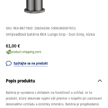
SKU
:
REA-B8778
ID
:
10604
EAN
:
5906366007651
Umývadlová batéria REA Lungo Grip - Gun Grey, nízka
61,00 €
product:shipping.zero
Spýtajte sa na produkt
Popis produktu
Batéria je vyrobená s ohľadom na funkčnosť a vzhľad. Je to
produkt, ktorý dokonale vyplní váš priestor v kúpeľni pri zachovaní
dokonalého vzhľadu a estetiky interiéru. Batéria je prispôsobená