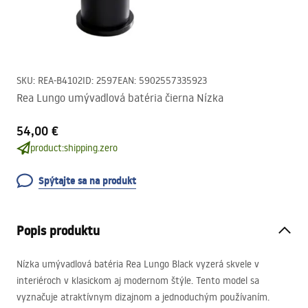
SKU
:
REA-B4102
ID
:
2597
EAN
:
5902557335923
Rea Lungo umývadlová batéria čierna Nízka
54,00 €
product:shipping.zero
Spýtajte sa na produkt
Popis produktu
Nízka umývadlová batéria Rea Lungo Black vyzerá skvele v
interiéroch v klasickom aj modernom štýle. Tento model sa
vyznačuje atraktívnym dizajnom a jednoduchým používaním.