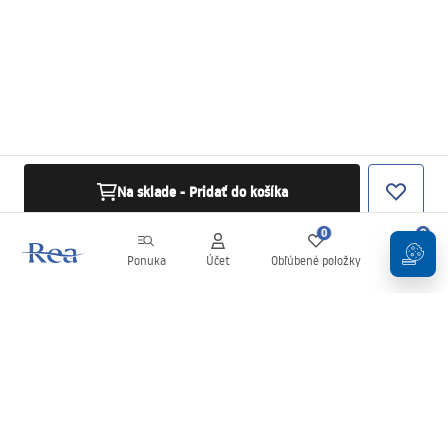
Na sklade - Pridať do košíka
0
0
Ponuka
Účet
Obľúbené položky
Košík
Newsletter
Buďte v obraze s novinkami a akciami!