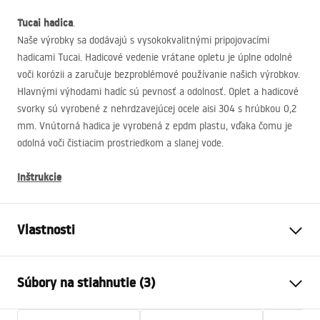
Tucai hadica
.
Naše výrobky sa dodávajú s vysokokvalitnými pripojovacími
hadicami Tucai. Hadicové vedenie vrátane opletu je úplne odolné
voči korózii a zaručuje bezproblémové používanie našich výrobkov.
Hlavnými výhodami hadíc sú pevnosť a odolnosť. Oplet a hadicové
svorky sú vyrobené z nehrdzavejúcej ocele aisi 304 s hrúbkou 0,2
mm. Vnútorná hadica je vyrobená z epdm plastu, vďaka čomu je
odolná voči čistiacim prostriedkom a slanej vode.
Inštrukcie
Vlastnosti
Typ batérie
povodiehttps://lazienka-
Súbory na stiahnutie (3)
rea.com.pl/#hu
Spôsob montáže
Stojanková