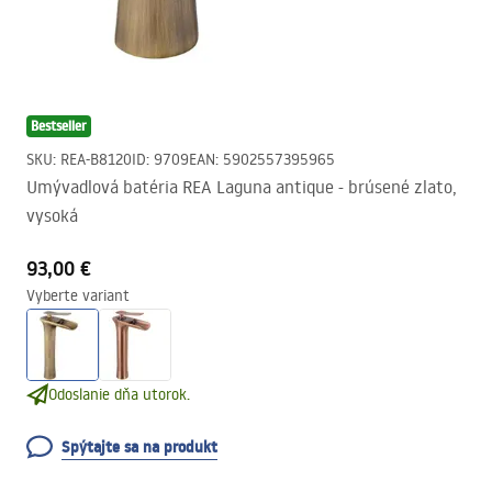
Bestseller
SKU
:
REA-B8120
ID
:
9709
EAN
:
5902557395965
Umývadlová batéria REA Laguna antique - brúsené zlato,
vysoká
93,00 €
Vyberte variant
Odoslanie dňa utorok.
Spýtajte sa na produkt