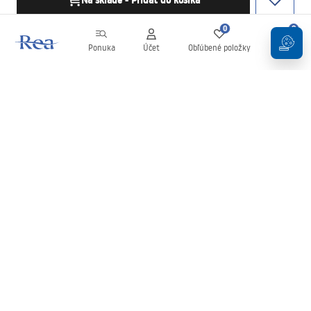
Na sklade - Pridať do košíka
0
0
Ponuka
Účet
Obľúbené položky
Košík
Newsletter
Buďte v obraze s novinkami a akciami!
Zaregistrujte sa
Zadaním a potvrdením svojich údajov súhlasíte s odberom
newslettera podľa podmienok uvedených v
Obchodných
podmienkach
.