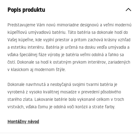
Popis produktu
Predstavujeme Vám novú mimoriadne designovú a veľmi modernú
kúpeľňovú umývadlovú batériu. Táto batéria sa dokonale hodí do
Vašej kúpeľne, kde vyplní priestor a pritom zachová krásny vzhľad
a estetiku interiéru. Batéria je určená na dosku vedľa umývadla a
vďaka špeciálnej fáze výroby je batéria veľmi odolná a ľahko sa
čistí. Dokonale sa hodí k ostatným prvkom interiérov, zariadených
v klasickom aj modernom štýle.
Dokonale navrhnutá a neobyčajná svojimi tvarmi batéria je
vyrobená z vysoko kvalitnej mosadze v prevedení pôsobivého
starého zlata. Lakovanie batérie bolo vykonané celkom v troch
vrstvách, vďaka čomu je odolná voči korózii a strate farby.
Montážny návod