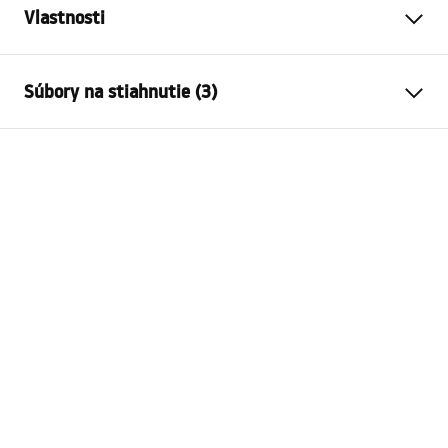
Vlastnosti
Typ batérie
povodiehttps://lazienka-
Súbory na stiahnutie (3)
rea.com.pl/#hu
Spôsob montáže
Stojanková
Záručné podmienky
Farba
Kartáčované zlato, Antická bronz
Warranty_Terms_and_Conditions_Faucets_-_5.pdf
Typ výtoku
Pevná
Materiál
Mosadz
Návod na montáž
Rozsah výtoku
90
mm
faucet.pdf
Výška
300
mm
Technológia povrchovej
PVD
Bezpečnostné informácie
úpravy
Safety_Information_Faucets.pdf
Priemer pripojenia
3/8 palca
Záruka
5 rokov