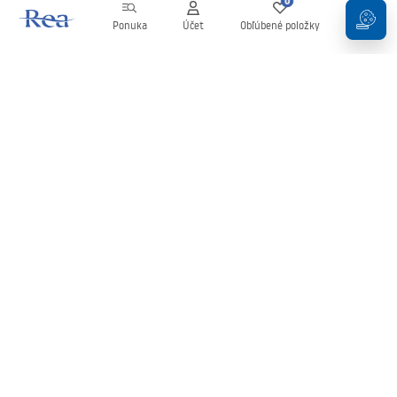
0
0
Ponuka
Účet
Obľúbené položky
Košík
Newsletter
Buďte v obraze s novinkami a akciami!
Zaregistrujte sa
Zadaním a potvrdením svojich údajov súhlasíte s odberom
newslettera podľa podmienok uvedených v
Obchodných
podmienkach
.