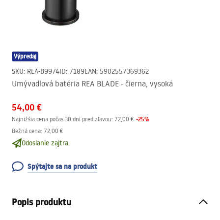
Výpredaj
SKU
:
REA-B9974
ID
:
7189
EAN
:
5902557369362
Umývadlová batéria REA BLADE - čierna, vysoká
54,00 €
-
25
%
Najnižšia cena počas 30 dní pred zľavou:
72,00 €
Bežná cena
:
72,00 €
Odoslanie zajtra.
Spýtajte sa na produkt
Popis produktu