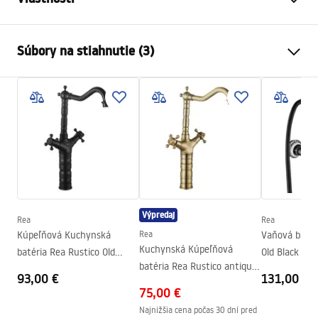
Typ batérie
povodiehttps://lazienka-
Súbory na stiahnutie (3)
rea.com.pl/#hu
Spôsob montáže
Stojanková
Záručné podmienky
Farba
Čierna
Warranty_Terms_and_Conditions_Faucets_-_5.pdf
Typ výtoku
Pevná
Materiál
Mosadz
Návod na montáž
Rozsah výtoku
100
mm
faucet.pdf
Výška
260
mm
Technológia povrchovej
Electroplating
Výpredaj
Rea
Rea
Bezpečnostné informácie
úpravy
Kúpeľňová Kuchynská
Rea
Vaňová batér
Safety_Information_Faucets.pdf
Kuchynská Kúpeľňová
Priemer pripojenia
3/8 palca
batéria Rea Rustico Old
Old Black
batéria Rea Rustico antique
Black
Záruka
5 rokov
93,00 €
131,00 €
gold
75,00 €
Najnižšia cena počas 30 dní pred