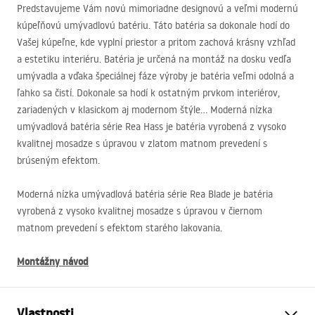
Predstavujeme Vám novú mimoriadne designovú a veľmi modernú
kúpeľňovú umývadlovú batériu. Táto batéria sa dokonale hodí do
Vašej kúpeľne, kde vyplní priestor a pritom zachová krásny vzhľad
a estetiku interiéru. Batéria je určená na montáž na dosku vedľa
umývadla a vďaka špeciálnej fáze výroby je batéria veľmi odolná a
ľahko sa čistí. Dokonale sa hodí k ostatným prvkom interiérov,
zariadených v klasickom aj modernom štýle… Moderná nízka
umývadlová batéria série Rea Hass je batéria vyrobená z vysoko
kvalitnej mosadze s úpravou v zlatom matnom prevedení s
brúseným efektom.
Moderná nízka umývadlová batéria série Rea Blade je batéria
vyrobená z vysoko kvalitnej mosadze s úpravou v čiernom
matnom prevedení s efektom starého lakovania.
Montážny návod
Vlastnosti