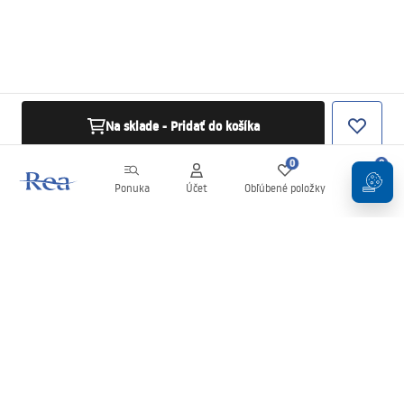
Na sklade - Pridať do košíka
0
0
Ponuka
Účet
Obľúbené položky
Košík
Newsletter
Buďte v obraze s novinkami a akciami!