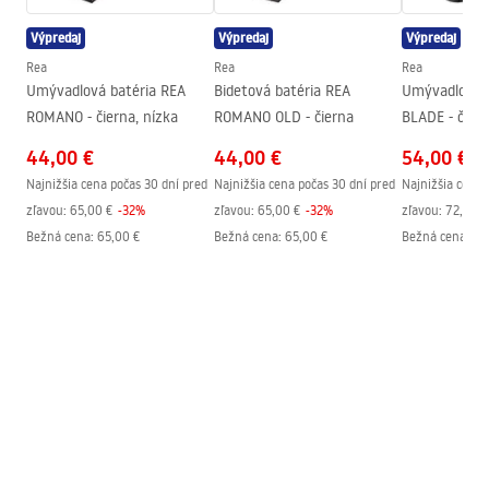
Technológia povrchovej
Electroplating
Výpredaj
Výpredaj
Výpredaj
úpravy
Rea
Rea
Rea
Umývadlová batéria REA
Bidetová batéria REA
Umývadlová b
Priemer pripojenia
3/8 palca
ROMANO - čierna, nízka
ROMANO OLD - čierna
BLADE - čiern
44,00 €
44,00 €
54,00 €
Najnižšia cena počas 30 dní pred
Najnižšia cena počas 30 dní pred
Najnižšia cena 
zľavou:
65,00 €
-
32
%
zľavou:
65,00 €
-
32
%
zľavou:
72,00 €
Bežná cena
:
65,00 €
Bežná cena
:
65,00 €
Bežná cena
:
72