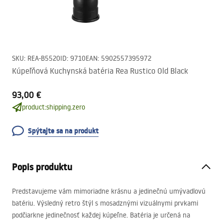
SKU
:
REA-B5520
ID
:
9710
EAN
:
5902557395972
Kúpeľňová Kuchynská batéria Rea Rustico Old Black
93,00 €
product:shipping.zero
Spýtajte sa na produkt
Popis produktu
Predstavujeme vám mimoriadne krásnu a jedinečnú umývadlovú
batériu. Výsledný retro štýl s mosadznými vizuálnymi prvkami
podčiarkne jedinečnosť každej kúpeľne. Batéria je určená na