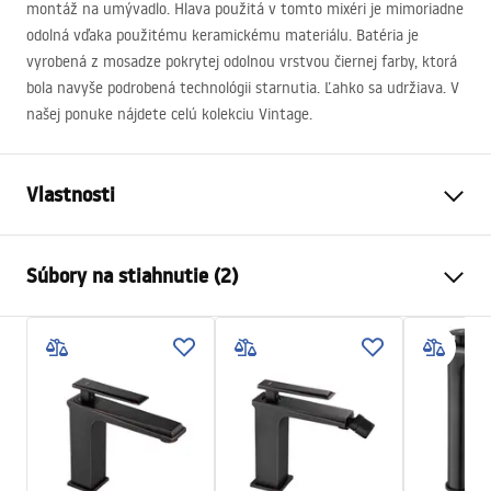
montáž na umývadlo. Hlava použitá v tomto mixéri je mimoriadne
odolná vďaka použitému keramickému materiálu. Batéria je
vyrobená z mosadze pokrytej odolnou vrstvou čiernej farby, ktorá
bola navyše podrobená technológii starnutia. Ľahko sa udržiava. V
našej ponuke nájdete celú kolekciu Vintage.
Vlastnosti
Typ batérie
povodiehttps://lazienka-
Súbory na stiahnutie (2)
rea.com.pl/#hu
Spôsob montáže
Stojanková
Návod na montáž
Farba
Čierna
Faucet.pdf
Typ výtoku
Pohyblivá
Materiál
Mosadz
Záručné podmienky
Rozsah výtoku
180
mm
Warranty_Terms_and_Conditions_Faucets_-_5.pdf
Výška
400
mm