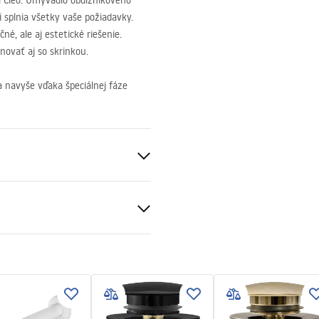
Cleo. Umývadlo obdĺžnikového
i splnia všetky vaše požiadavky.
é, ale aj estetické riešenie.
ovať aj so skrinkou.
navyše vďaka špeciálnej fáze
eramika
ameňa
čné podmienky
nty_Terms_and_Conditions_
_-_5.pdf