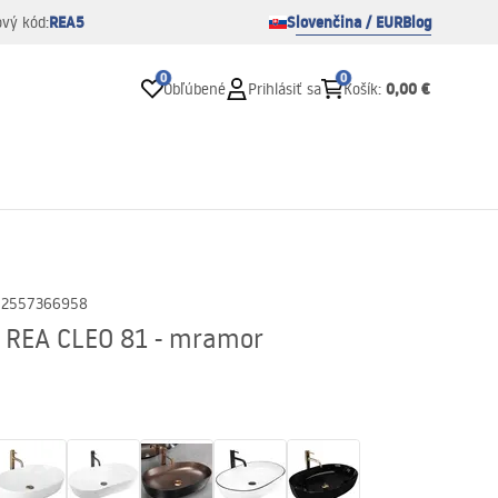
REA5
Slovenčina / EUR
Blog
ový kód:
0
0
0,00 €
Obľúbené
Prihlásiť sa
Košík
:
02557366958
 REA CLEO 81 - mramor