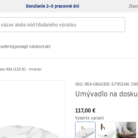
Doručenie 2–3 pracovné dni
Zľav
seller
Výpredaj
O nás
Kontakt
sku REA CLEO 81 - mramor
SKU
:
REA-U8403
ID
:
6795
EAN
:
59
Umývadlo na dosku
117,00 €
Vyberte variant