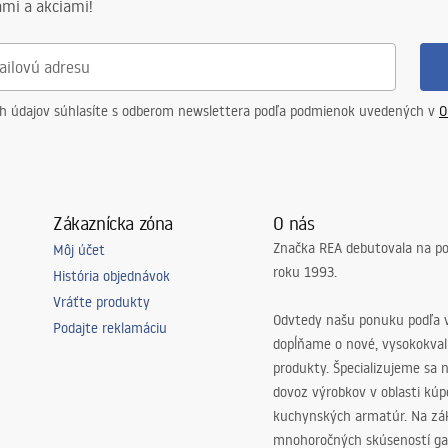
mi a akciami!
ch údajov súhlasíte s odberom newslettera podľa podmienok uvedených v
O
Zákaznícka zóna
O nás
Značka REA debutovala na p
Môj účet
roku 1993.
História objednávok
Vráťte produkty
Odvtedy našu ponuku podľa v
Podajte reklamáciu
dopĺňame o nové, vysokokva
produkty. Špecializujeme sa 
dovoz výrobkov v oblasti kú
kuchynských armatúr. Na zá
mnohoročných skúseností ga