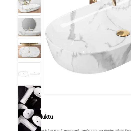
Sanitárna keramika
Umývadlá
Vaňa so zástenou
Batérie
Sprchy
Kuchyňa
Kúpeľňové doplnky a nábytok
Popis produktu