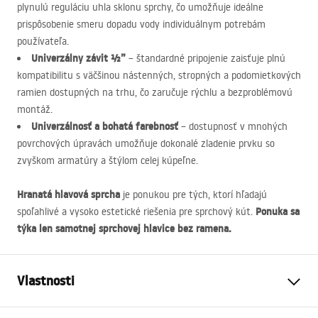
plynulú reguláciu uhla sklonu sprchy, čo umožňuje ideálne
prispôsobenie smeru dopadu vody individuálnym potrebám
používateľa.
Univerzálny závit ½”
– štandardné pripojenie zaisťuje plnú
kompatibilitu s väčšinou nástenných, stropných a podomietkových
ramien dostupných na trhu, čo zaručuje rýchlu a bezproblémovú
montáž.
Univerzálnosť a bohatá farebnosť
– dostupnosť v mnohých
povrchových úpravách umožňuje dokonalé zladenie prvku so
zvyškom armatúry a štýlom celej kúpeľne.
Hranatá hlavová sprcha
je ponukou pre tých, ktorí hľadajú
Ponuka sa
spoľahlivé a vysoko estetické riešenia pre sprchový kút.
týka len samotnej sprchovej hlavice bez ramena.
Vlastnosti