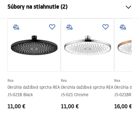
Farba
Čierna
Súbory na stiahnutie (2)
Materiál
Nehrdzavejúca oceľ
Spôsob montáže
Skrutkovací
Pielęgnacja
Šírka
245
mm
Pielęgnacja.pdf
Výška
2
mm
Hĺbka
245
mm
Záručné podmienky
Záruka
24 mesiacov
Warranty_Terms_and_Conditions_Accessories_-_24.pdf
Rea
Rea
Rea
Okrúhla dažďová sprcha REA
Okrúhla dažďová sprcha REA
Okrúhla dažď
JS-021B Black
JS-021 Chrome
JS-021BRG Br
11,00 €
11,00 €
16,00 €