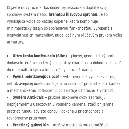
Objavte nový rozmer každodennej relaxácie a doplňte svoj
hranatou hlavovou sprchou
sprchový systém našou
. Je to
vynikajúca voľba do každej kúpeľne, ktorá kombinuje
minimalistický dizajn so spoľahlivou funkčnosťou. Vyrobená z
najkvalitnejších materiálov, bude ideálnym kľúčovým prvkom vašej
armatúry.
Ultra tenká konštrukcia (Slim)
– plochý, geometrický profil
dodáva interiéru moderný, elegantný charakter a dokonale zapadá
do minimalistických a industriálnych aranžmánov.
Pevná nehrdzavejúca oceľ
– vyhotovenie z vysokokvalitnej
nehrdzavejúcej ocele zaručuje plnú odolnosť proti vlhkosti, korózii
a mechanickému poškodeniu, čo zaisťuje dlhoročnú životnosť.
Systém Anti-Calc
– pružné silikónové dýzy zabraňujú
nepríjemnému usadzovaniu vodného kameňa; stačí ich jemne
pretrieť rukou, aby ste obnovili dokonalú priechodnosť a
rovnomerný prúd vody.
Praktický guľový kĺb
– otočný mechanizmus umožňuje