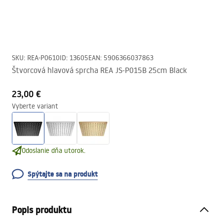
SKU
:
REA-P0610
ID
:
13605
EAN
:
5906366037863
Štvorcová hlavová sprcha REA JS-P015B 25cm Black
23,00 €
Vyberte variant
Odoslanie dňa utorok.
Spýtajte sa na produkt
Popis produktu