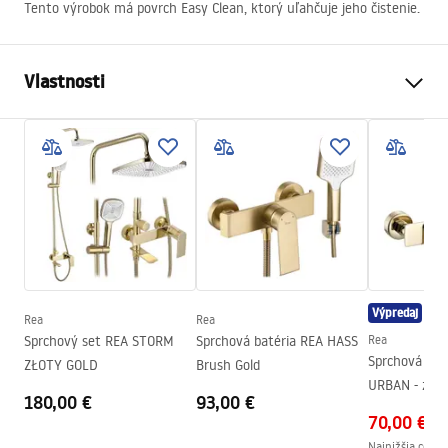
Tento výrobok má povrch Easy Clean, ktorý uľahčuje jeho čistenie.
Vlastnosti
Spôsob, ako otvoriť dvere
Nakláňanie
Veľkosť dverí
100
Smer dverí
Univerzálny
Hrúbka skla
6 mm
Výška sprchových dverí
195
cm
Profilový materiál
Hliník
Výpredaj
Rea
Rea
Materiál rukoväte
Mosadz
Sprchový set REA STORM
Sprchová batéria REA HASS
Rea
Smer otvárania
dovnútra a vonku
Sprchová bat
ZŁOTY GOLD
Brush Gold
URBAN - zlat
Poťah Easy Clean
Áno
180,00 €
93,00 €
ručnej hlavic
70,00 €
Dokončovacie profily
Žiarivé zlato
Najnižšia cena 