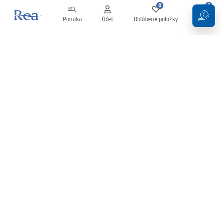
0
0
Ponuka
Účet
Obľúbené položky
Košík
Newsletter
Buďte v obraze s novinkami a akciami!
Zaregistrujte sa
Zadaním a potvrdením svojich údajov súhlasíte s odberom
newslettera podľa podmienok uvedených v
Obchodných
podmienkach
.