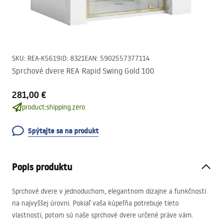
SKU
:
REA-K5619
ID
:
8321
EAN
:
5902557377114
Sprchové dvere REA Rapid Swing Gold 100
281,00 €
product:shipping.zero
Spýtajte sa na produkt
Popis produktu
Sprchové dvere v jednoduchom, elegantnom dizajne a funkčnosti
na najvyššej úrovni. Pokiaľ vaša kúpeľňa potrebuje tieto
vlastnosti, potom sú naše sprchové dvere určené práve vám.