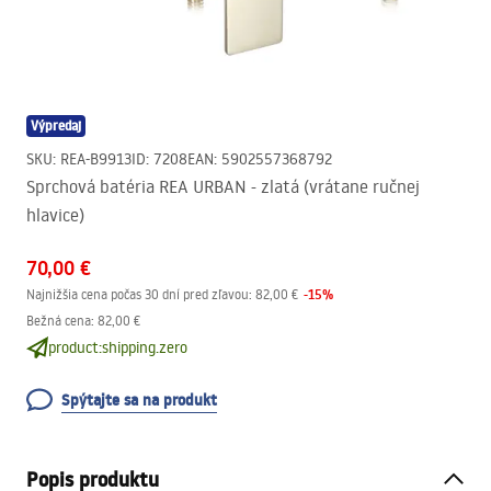
Výpredaj
SKU
:
REA-B9913
ID
:
7208
EAN
:
5902557368792
Sprchová batéria REA URBAN - zlatá (vrátane ručnej
hlavice)
70,00 €
-
15
%
Najnižšia cena počas 30 dní pred zľavou:
82,00 €
Bežná cena
:
82,00 €
product:shipping.zero
Spýtajte sa na produkt
Popis produktu