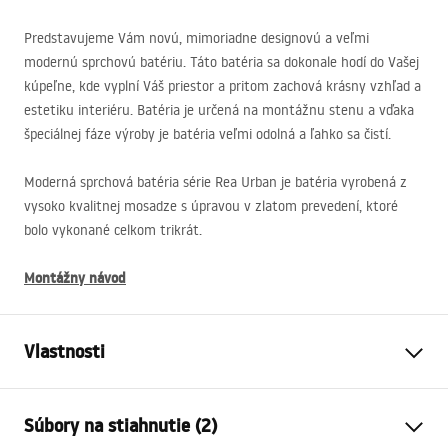
Predstavujeme Vám novú, mimoriadne designovú a veľmi
modernú sprchovú batériu. Táto batéria sa dokonale hodí do Vašej
kúpeľne, kde vyplní Váš priestor a pritom zachová krásny vzhľad a
estetiku interiéru. Batéria je určená na montážnu stenu a vďaka
špeciálnej fáze výroby je batéria veľmi odolná a ľahko sa čistí.
Moderná sprchová batéria série Rea Urban je batéria vyrobená z
vysoko kvalitnej mosadze s úpravou v zlatom prevedení, ktoré
bolo vykonané celkom trikrát.
Montážny návod
Vlastnosti
Typ batérie
sprcha
Súbory na stiahnutie (2)
Spôsob montáže
Nástenná