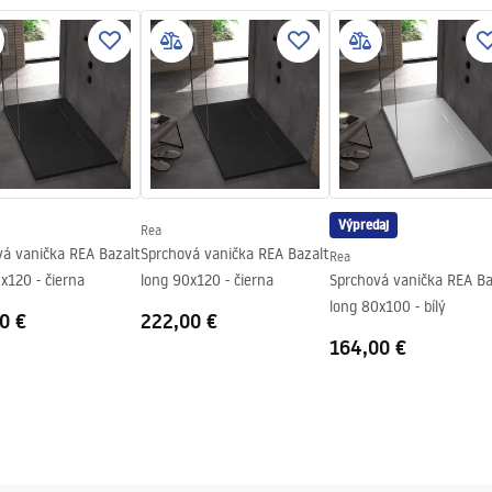
 tray.pdf
 Zapustený
v
Výpredaj
Rea
vá vanička REA Bazalt
Sprchová vanička REA Bazalt
Rea
x120 - čierna
long 90x120 - čierna
Sprchová vanička REA Ba
long 80x100 - bílý
0 €
222,00 €
164,00 €