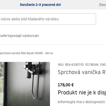
Doručenie 2–3 pracovné dni
Zľav
seller
Výpredaj
O nás
Kontakt
Sprchová vanička REA Bazalt 90x90 - čierna
SKU
:
REA-K3307
ID
:
9178
EAN
:
590
Sprchová vanička R
178,00 €
Produkt nie je k disp
Informujte ma o dostupnosti