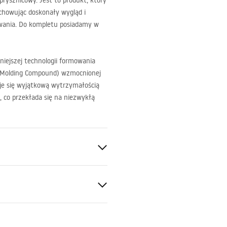
rysznicowy. Jest to produkt, który
chowując doskonały wygląd i
owania. Do kompletu posiadamy w
niejszej technologii formowania
 Molding Compound) wzmocnionej
e się wyjątkową wytrzymałością
 co przekłada się na niezwykłą
it
d na montáž