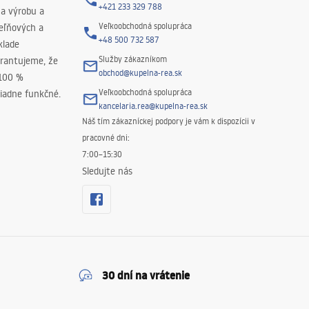
+421 233 329 788
na výrobu a
Veľkoobchodná spolupráca
peľňových a
+48 500 732 587
klade
Služby zákazníkom
rantujeme, že
obchod@kupelna-rea.sk
 100 %
Veľkoobchodná spolupráca
iadne funkčné.
kancelaria.rea@kupelna-rea.sk
Náš tím zákazníckej podpory je vám k dispozícii v
pracovné dni:
7:00–15:30
Sledujte nás
30 dní na vrátenie