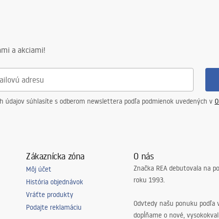
mi a akciami!
ch údajov súhlasíte s odberom newslettera podľa podmienok uvedených v
O
Zákaznícka zóna
O nás
Značka REA debutovala na p
Môj účet
roku 1993.
História objednávok
Vráťte produkty
Odvtedy našu ponuku podľa v
Podajte reklamáciu
dopĺňame o nové, vysokokva