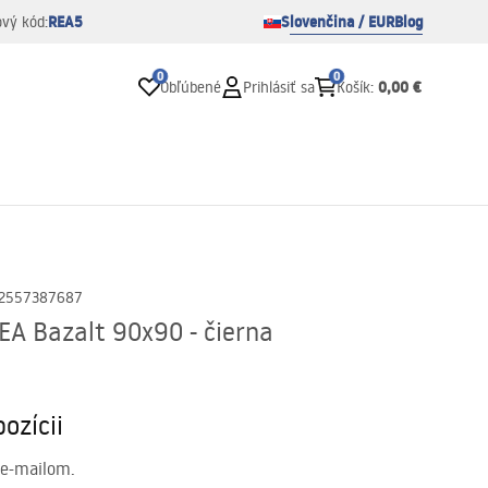
REA5
Slovenčina / EUR
Blog
ový kód:
0
0
0,00 €
Obľúbené
Prihlásiť sa
Košík
:
2557387687
EA Bazalt 90x90 - čierna
ozícii
 e-mailom.