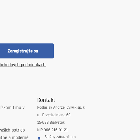
Zaregistrujte sa
bchodných podmienkach
.
Kontakt
oľskom trhu v
Podlasiak Andrzej Cylwik sp. k.
ul. Przędzalniana 60
15-688 Białystok
ašich potrieb
NIP 966-216-01-21
Služby zákazníkom
litné a moderné