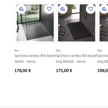
manual - SK.pdf
Shower
Výška
25
mm
Spôsob montáže
Na podlahe,
Priemer odpadu
90
mm
Dá sa rezať
Áno
Súčasťou je sifón
Áno
Záruka
24 mesiaco
Rea
Rea
Rea
Sprchová vanička REA Bazalt
Sprchová vanička REA Bazalt
Sprcho
90x90 - čierna
long 80x100 - čierna
long 80
178,00 €
175,00 €
199,0