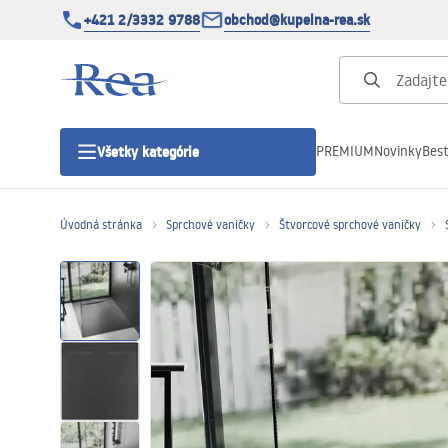
+421 2/3332 9788
obchod@kupelna-rea.sk
PREMIUM
Novinky
Best
Všetky kategórie
Úvodná stránka
Sprchové vaničky
Štvorcové sprchové vaničky
Sprchové kúty
Sprchové dvere
Sprchové vaničky
Sprchové žľaby