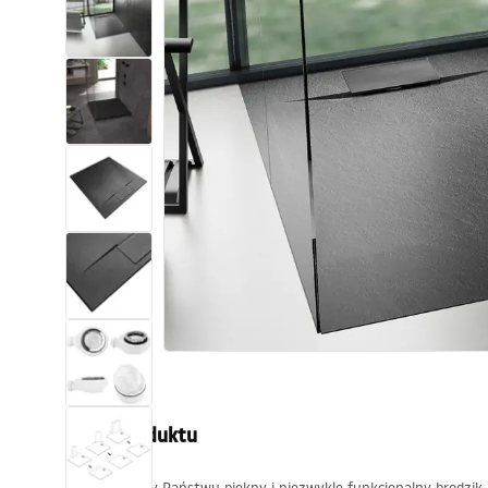
Sanitárna keramika
Umývadlá
Vaňa so zástenou
Batérie
Sprchy
Kuchyňa
Kúpeľňové doplnky a nábytok
Popis produktu