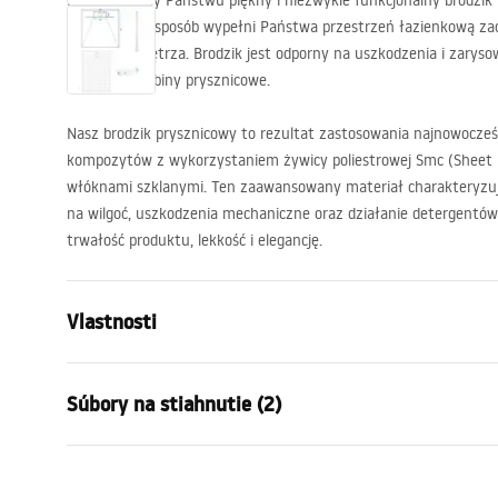
Prezentujemy Państwu piękny i niezwykle funkcjonalny brodzik p
w doskonały sposób wypełni Państwa przestrzeń łazienkową za
estetykę wnętrza. Brodzik jest odporny na uszkodzenia i zarys
sprzedaży kabiny prysznicowe.
Nasz brodzik prysznicowy to rezultat zastosowania najnowocześ
kompozytów z wykorzystaniem żywicy poliestrowej Smc (Sheet
włóknami szklanymi. Ten zaawansowany materiał charakteryzuj
na wilgoć, uszkodzenia mechaniczne oraz działanie detergentów,
trwałość produktu, lekkość i elegancję.
Vlastnosti
Farba
Čierna
Súbory na stiahnutie (2)
Materiál
SMC kompoz
Dĺžka
900
mm
pokyny na inštaláciu
Návo
Šírka
900
mm