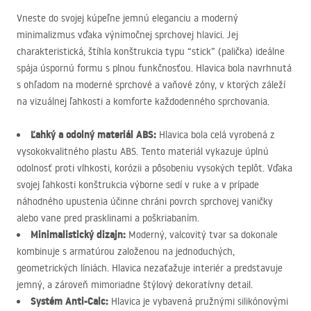
Vneste do svojej kúpeľne jemnú eleganciu a moderný
minimalizmus vďaka výnimočnej sprchovej hlavici. Jej
charakteristická, štíhla konštrukcia typu “stick” (palička) ideálne
spája úspornú formu s plnou funkčnosťou. Hlavica bola navrhnutá
s ohľadom na moderné sprchové a vaňové zóny, v ktorých záleží
na vizuálnej ľahkosti a komforte každodenného sprchovania.
Ľahký a odolný materiál
ABS
:
Hlavica bola celá vyrobená z
vysokokvalitného plastu
ABS
. Tento materiál vykazuje úplnú
odolnosť proti vlhkosti, korózii a pôsobeniu vysokých teplôt. Vďaka
svojej ľahkosti konštrukcia výborne sedí v ruke a v prípade
náhodného upustenia účinne chráni povrch sprchovej vaničky
alebo vane pred prasklinami a poškriabaním.
Minimalistický dizajn:
Moderný, valcovitý tvar sa dokonale
kombinuje s armatúrou založenou na jednoduchých,
geometrických líniách. Hlavica nezaťažuje interiér a predstavuje
jemný, a zároveň mimoriadne štýlový dekoratívny detail.
Systém Anti-Calc:
Hlavica je vybavená pružnými silikónovými