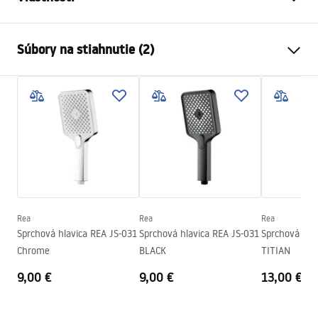
Farba
Chróm
Súbory na stiahnutie (2)
Materiál
Mosadz
Spôsob montáže
Skrutkovací
Pielęgnacja
Šírka
23
mm
Pielęgnacja.pdf
Výška
212
mm
Hĺbka
23
mm
Záručné podmienky
Záruka
24 mesiacov
Warranty_Terms_and_Conditions_Accessories_-_24.pdf
Rea
Rea
Rea
Sprchová hlavica REA JS-031
Sprchová hlavica REA JS-031
Sprchová hla
Chrome
BLACK
TITIAN
9,00 €
9,00 €
13,00 €