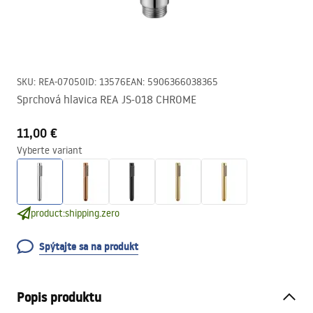
SKU
:
REA-07050
ID
:
13576
EAN
:
5906366038365
Sprchová hlavica REA JS-018 CHROME
11,00 €
Vyberte variant
product:shipping.zero
Spýtajte sa na produkt
Popis produktu