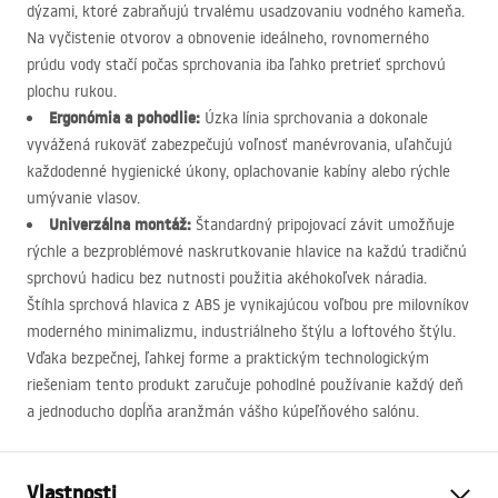
dýzami, ktoré zabraňujú trvalému usadzovaniu vodného kameňa.
Na vyčistenie otvorov a obnovenie ideálneho, rovnomerného
prúdu vody stačí počas sprchovania iba ľahko pretrieť sprchovú
plochu rukou.
Ergonómia a pohodlie:
Úzka línia sprchovania a dokonale
vyvážená rukoväť zabezpečujú voľnosť manévrovania, uľahčujú
každodenné hygienické úkony, oplachovanie kabíny alebo rýchle
umývanie vlasov.
Univerzálna montáž:
Štandardný pripojovací závit umožňuje
rýchle a bezproblémové naskrutkovanie hlavice na každú tradičnú
sprchovú hadicu bez nutnosti použitia akéhokoľvek náradia.
Štíhla sprchová hlavica z
ABS
je vynikajúcou voľbou pre milovníkov
moderného minimalizmu, industriálneho štýlu a loftového štýlu.
Vďaka bezpečnej, ľahkej forme a praktickým technologickým
riešeniam tento produkt zaručuje pohodlné používanie každý deň
a jednoducho dopĺňa aranžmán vášho kúpeľňového salónu.
Vlastnosti