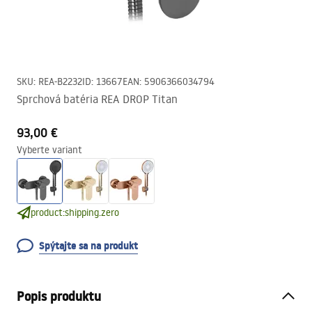
SKU
:
REA-B2232
ID
:
13667
EAN
:
5906366034794
Sprchová batéria REA DROP Titan
93,00 €
Vyberte variant
product:shipping.zero
Spýtajte sa na produkt
Popis produktu