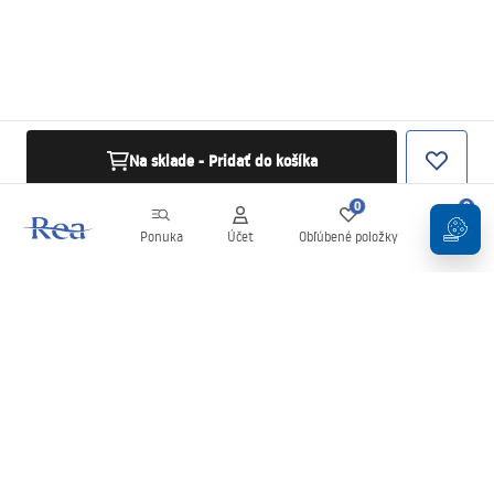
Na sklade - Pridať do košíka
0
0
Ponuka
Účet
Obľúbené položky
Košík
Newsletter
Buďte v obraze s novinkami a akciami!