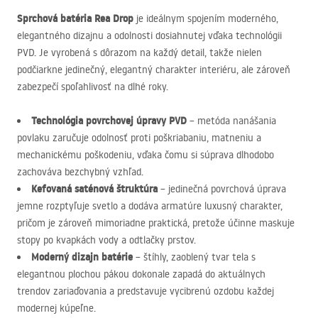
Sprchová batéria Rea Drop
je ideálnym spojením moderného,
elegantného dizajnu a odolnosti dosiahnutej vďaka technológii
PVD
. Je vyrobená s dôrazom na každý detail, takže nielen
podčiarkne jedinečný, elegantný charakter interiéru, ale zároveň
zabezpečí spoľahlivosť na dlhé roky.
Technológia povrchovej úpravy
PVD
– metóda nanášania
povlaku zaručuje odolnosť proti poškriabaniu, matneniu a
mechanickému poškodeniu, vďaka čomu si súprava dlhodobo
zachováva bezchybný vzhľad.
Kefovaná saténová štruktúra
– jedinečná povrchová úprava
jemne rozptyľuje svetlo a dodáva armatúre luxusný charakter,
pričom je zároveň mimoriadne praktická, pretože účinne maskuje
stopy po kvapkách vody a odtlačky prstov.
Moderný dizajn batérie
– štíhly, zaoblený tvar tela s
elegantnou plochou pákou dokonale zapadá do aktuálnych
trendov zariaďovania a predstavuje vycibrenú ozdobu každej
modernej kúpeľne.