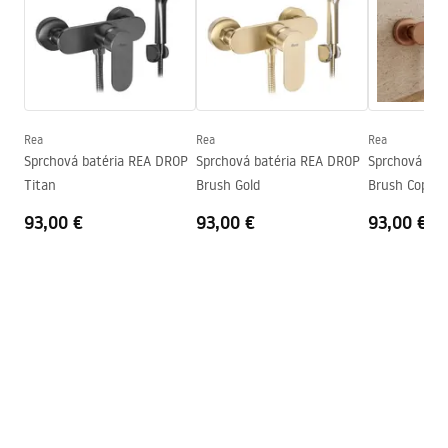
Výška
115
mm
Technológia povrchovej úpravy
PVD
Pielęgnacja
Priemer pripojenia
1/2 palca
Pielęgnacja.pdf
Rozostup vodovodných
150
mm
prípojok
Rea
Rea
Rea
Záručné podmienky
Záruka
5 rokov
Sprchová batéria REA DROP
Sprchová batéria REA DROP
Sprchová bat
Warranty_Terms_and_Conditions_Faucets_-_5.pdf
Titan
Brush Gold
Brush Copper
93,00 €
93,00 €
93,00 €