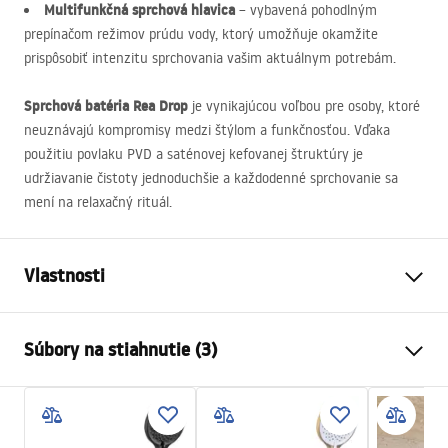
Multifunkčná sprchová hlavica
– vybavená pohodlným
prepínačom režimov prúdu vody, ktorý umožňuje okamžite
prispôsobiť intenzitu sprchovania vašim aktuálnym potrebám.
Sprchová batéria Rea Drop
je vynikajúcou voľbou pre osoby, ktoré
neuznávajú kompromisy medzi štýlom a funkčnosťou. Vďaka
použitiu povlaku
PVD
a saténovej kefovanej štruktúry je
udržiavanie čistoty jednoduchšie a každodenné sprchovanie sa
mení na relaxačný rituál.
Vlastnosti
Typ batérie
sprcha
Súbory na stiahnutie (3)
Spôsob montáže
Nástenná
Farba
Titán
Návod na montáž
Materiál
Mosadz, ABS
Faucet.pdf