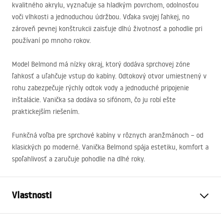
kvalitného akrylu, vyznačuje sa hladkým povrchom, odolnosťou
voči vlhkosti a jednoduchou údržbou. Vďaka svojej ľahkej, no
zároveň pevnej konštrukcii zaisťuje dlhú životnosť a pohodlie pri
používaní po mnoho rokov.
Model Belmond má nízky okraj, ktorý dodáva sprchovej zóne
ľahkosť a uľahčuje vstup do kabíny. Odtokový otvor umiestnený v
rohu zabezpečuje rýchly odtok vody a jednoduché pripojenie
inštalácie. Vanička sa dodáva so sifónom, čo ju robí ešte
praktickejším riešením.
Funkčná voľba pre sprchové kabíny v rôznych aranžmánoch – od
klasických po moderné. Vanička Belmond spája estetiku, komfort a
spoľahlivosť a zaručuje pohodlie na dlhé roky.
Vlastnosti