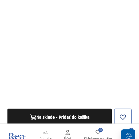
Na sklade - Pridať do košíka
0
0
Ponuka
Účet
Obľúbené položky
Košík