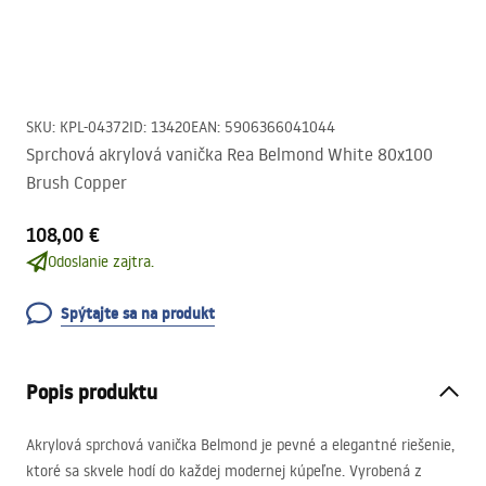
SKU
:
KPL-04372
ID
:
13420
EAN
:
5906366041044
Sprchová akrylová vanička Rea Belmond White 80x100
Brush Copper
108,00 €
Odoslanie zajtra.
Spýtajte sa na produkt
Popis produktu
Akrylová sprchová vanička Belmond je pevné a elegantné riešenie,
ktoré sa skvele hodí do každej modernej kúpeľne. Vyrobená z