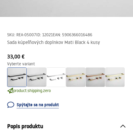
SKU
:
REA-05007
ID
:
12021
EAN
:
5906366016486
Sada kúpeľňových doplnkov Mati Black 4 kusy
33,00 €
Vyberte variant
product:shipping.zero
Spýtajte sa na produkt
Popis produktu