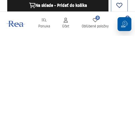
Na sklade - Pridať do košíka
0
0
Ponuka
Účet
Obľúbené položky
Košík
Newsletter
Buďte v obraze s novinkami a akciami!
Zaregistrujte sa
Zadaním a potvrdením svojich údajov súhlasíte s odberom
newslettera podľa podmienok uvedených v
Obchodných
podmienkach
.