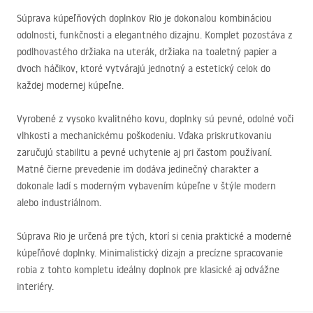
Súprava kúpeľňových doplnkov Rio je dokonalou kombináciou
odolnosti, funkčnosti a elegantného dizajnu. Komplet pozostáva z
podlhovastého držiaka na uterák, držiaka na toaletný papier a
dvoch háčikov, ktoré vytvárajú jednotný a estetický celok do
každej modernej kúpeľne.
Vyrobené z vysoko kvalitného kovu, doplnky sú pevné, odolné voči
vlhkosti a mechanickému poškodeniu. Vďaka priskrutkovaniu
zaručujú stabilitu a pevné uchytenie aj pri častom používaní.
Matné čierne prevedenie im dodáva jedinečný charakter a
dokonale ladí s moderným vybavením kúpeľne v štýle modern
alebo industriálnom.
Súprava Rio je určená pre tých, ktorí si cenia praktické a moderné
kúpeľňové doplnky. Minimalistický dizajn a precízne spracovanie
robia z tohto kompletu ideálny doplnok pre klasické aj odvážne
interiéry.