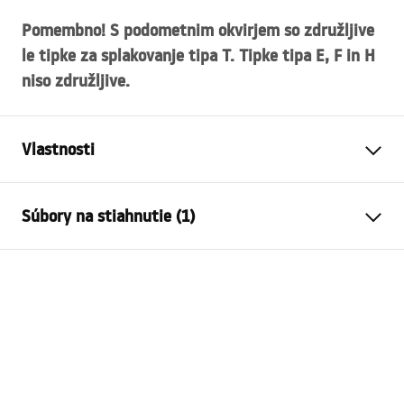
Pomembno! S podometnim okvirjem so združljive
le tipke za splakovanje tipa T. Tipke tipa E, F in H
niso združljive.
Vlastnosti
Typ stojana
pre WC misy
Súbory na stiahnutie (1)
Typ lampy
K011A-Q
Kompatibilné splachovacie
Typ T
Návod na montáž
tlačidlá
STELA___PODTYNKOWY_WC_K011A-Q.pdf
Minimálna hĺbka inštalácie
130 mm, 150 mm
Rozstup upevňovacích
18 cm, 23 cm
skrutiek
Opláchnutie
3 / 6