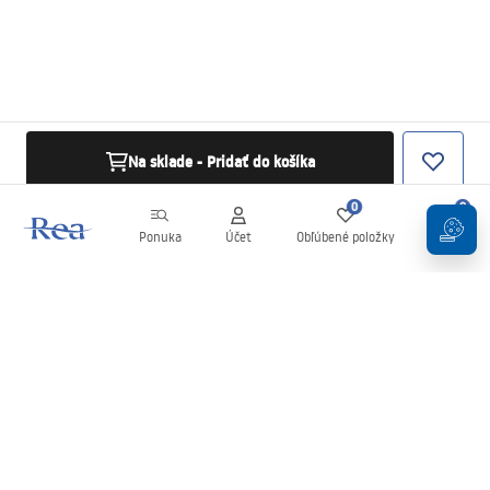
Na sklade - Pridať do košíka
0
0
Ponuka
Účet
Obľúbené položky
Košík
Newsletter
Buďte v obraze s novinkami a akciami!