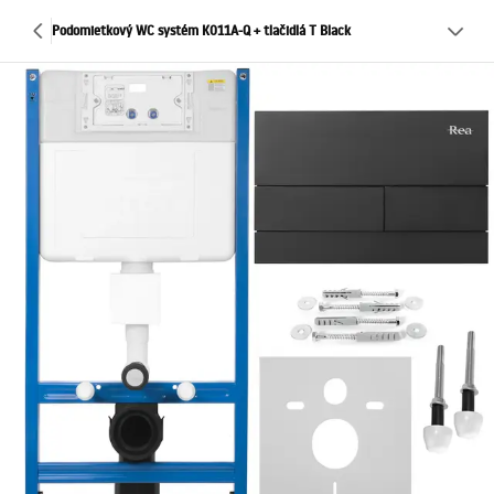
Podomietkový WC systém K011A-Q + tlačidlá T Black