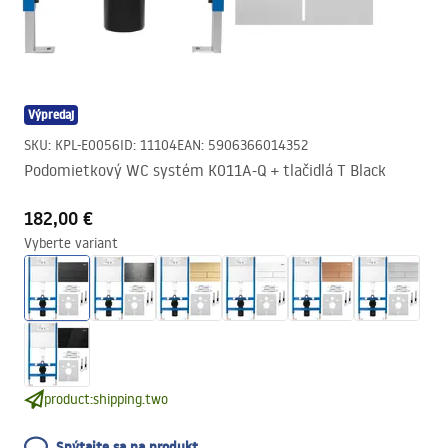
Výpredaj
SKU
:
KPL-E0056
ID
:
11104
EAN
:
5906366014352
Podomietkový WC systém K011A-Q + tlačidlá T Black
182,00 €
Vyberte variant
product:shipping.two
Spýtajte sa na produkt