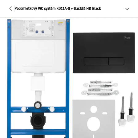
Podomietkový WC systém K011A-Q + tlačidlá HD Black