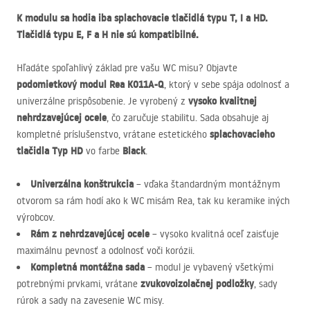
K modulu sa hodia iba splachovacie tlačidlá typu T, I a HD.
Tlačidlá typu E, F a H nie sú kompatibilné.
Hľadáte spoľahlivý základ pre vašu WC misu? Objavte
podomietkový modul Rea K011A-Q
, ktorý v sebe spája odolnosť a
vysoko kvalitnej
univerzálne prispôsobenie. Je vyrobený z
nehrdzavejúcej ocele
, čo zaručuje stabilitu. Sada obsahuje aj
splachovacieho
kompletné príslušenstvo, vrátane estetického
tlačidla Typ HD
Black
vo farbe
.
Univerzálna konštrukcia
– vďaka štandardným montážnym
otvorom sa rám hodí ako k WC misám Rea, tak ku keramike iných
výrobcov.
Rám z nehrdzavejúcej ocele
– vysoko kvalitná oceľ zaisťuje
maximálnu pevnosť a odolnosť voči korózii.
Kompletná montážna sada
– modul je vybavený všetkými
zvukovoizolačnej podložky
potrebnými prvkami, vrátane
, sady
rúrok a sady na zavesenie WC misy.