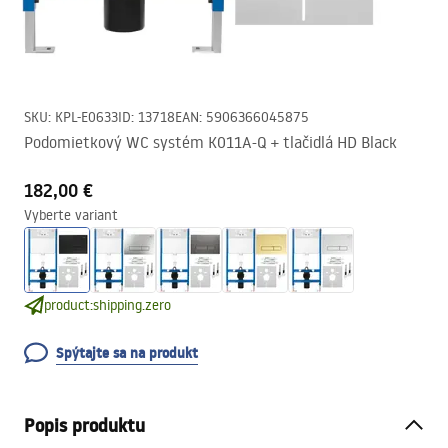
SKU
:
KPL-E0633
ID
:
13718
EAN
:
5906366045875
Podomietkový WC systém K011A-Q + tlačidlá HD Black
182,00 €
Vyberte variant
product:shipping.zero
Spýtajte sa na produkt
Popis produktu