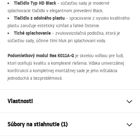
Tlačidlo Typ HD Black
– súčasťou sady je moderné
splachovacie tlačidlo v elegantnom prevedení Black.
Tlačidlo z odolného plastu
– spracovanie z vysoko kvalitného
plastu zaručuje estetický vzhľad a ľahké čistenie.
Tiché splachovanie
– zvukovoizolačná podložka, ktorá je
súčasťou sady, účinne tlmí hluk pri splachovaní vody.
Podomietkový modul Rea K011A-Q
je skvelou voľbou pre ľudí,
ktorí oceňujú kvalitu a komplexné riešenia. Vďaka univerzálnej
konštrukcii a kompletnej montážnej sade je jeho inštalácia
jednoduchá a bezproblémová.
Vlastnosti
Typ stojana
pre WC misy
Súbory na stiahnutie (1)
Typ lampy
K011A-Q
Kompatibilné splachovacie
Typ HD