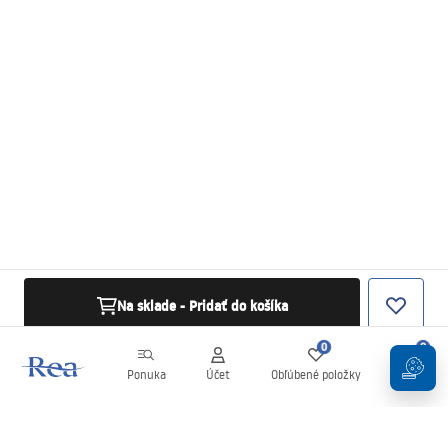
Na sklade - Pridať do košíka
0
0
Ponuka
Účet
Obľúbené položky
Košík