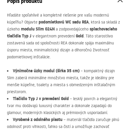
Popis produktu
Hľadáte spoľahlivé a kompletné riešenie pre vašu modernú
podomietkovú WC sadu
REA
kúpeľňu? Objavte
, ktorá sa skladá z
modulu Slim 024N
splachovacieho
úzkeho
a zodpovedajúceho
tlačidla Typ J
Gold
v elegantnom prevedení
. Táto starostlivo
zostavená sada od spoločnosti
REA
dokonale spája maximálnu
úsporu miesta, minimalistický dizajn a dlhoročnú životnosť
podomietkovej inštalácie.
Výnimočne úzky modul (šírka 35 cm)
– kompaktný dizajn
Slim zaberá minimálne množstvo miesta, takže je ideálny pre
menšie kúpeľne, toalety a miesta s obmedzeným inštalačným
priestorom.
Tlačidlo Typ J v prevedení Gold
– lesklý povrch a elegantný
tvar mu dodávajú luxusný charakter a dokonale zapadajú do
glamour, moderných klasických aj prémiových usporiadaní.
Vyrobené z odolného plastu
– materiál tlačidla zaručuje plnú
odolnosť proti vlhkosti, ľahko sa čistí a umožňuje zachovať