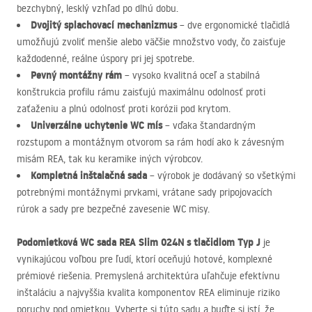
bezchybný, lesklý vzhľad po dlhú dobu.
Dvojitý splachovací mechanizmus
– dve ergonomické tlačidlá
umožňujú zvoliť menšie alebo väčšie množstvo vody, čo zaisťuje
každodenné, reálne úspory pri jej spotrebe.
Pevný montážny rám
– vysoko kvalitná oceľ a stabilná
konštrukcia profilu rámu zaisťujú maximálnu odolnosť proti
zaťaženiu a plnú odolnosť proti korózii pod krytom.
Univerzálne uchytenie WC mís
– vďaka štandardným
rozstupom a montážnym otvorom sa rám hodí ako k závesným
misám
REA
, tak ku keramike iných výrobcov.
Kompletná inštalačná sada
– výrobok je dodávaný so všetkými
potrebnými montážnymi prvkami, vrátane sady pripojovacích
rúrok a sady pre bezpečné zavesenie WC misy.
Podomietková WC sada
REA
Slim 024N s tlačidlom Typ J
je
vynikajúcou voľbou pre ľudí, ktorí oceňujú hotové, komplexné
prémiové riešenia. Premyslená architektúra uľahčuje efektívnu
inštaláciu a najvyššia kvalita komponentov
REA
eliminuje riziko
poruchy pod omietkou. Vyberte si túto sadu a buďte si istí, že