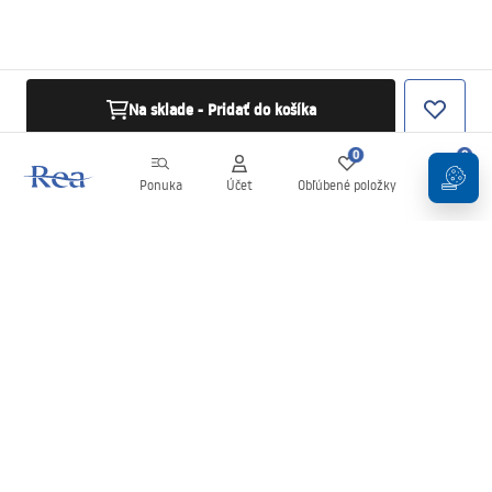
Na sklade - Pridať do košíka
0
0
Ponuka
Účet
Obľúbené položky
Košík
Newsletter
Buďte v obraze s novinkami a akciami!
Zaregistrujte sa