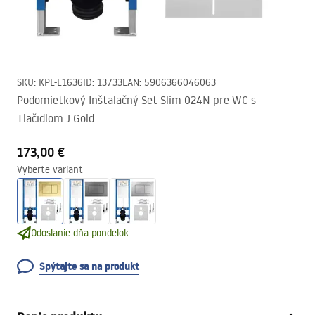
SKU
:
KPL-E1636
ID
:
13733
EAN
:
5906366046063
Podomietkový Inštalačný Set Slim 024N pre WC s
Tlačidlom J Gold
173,00 €
Vyberte variant
Odoslanie dňa pondelok.
Spýtajte sa na produkt