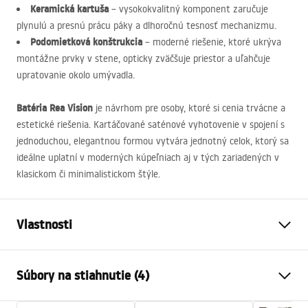
Keramická kartuša
– vysokokvalitný komponent zaručuje
plynulú a presnú prácu páky a dlhoročnú tesnosť mechanizmu.
Podomietková konštrukcia
– moderné riešenie, ktoré ukrýva
montážne prvky v stene, opticky zväčšuje priestor a uľahčuje
upratovanie okolo umývadla.
Batéria Rea Vision
je návrhom pre osoby, ktoré si cenia trvácne a
estetické riešenia. Kartáčované saténové vyhotovenie v spojení s
jednoduchou, elegantnou formou vytvára jednotný celok, ktorý sa
ideálne uplatní v moderných kúpeľniach aj v tých zariadených v
klasickom či minimalistickom štýle.
Vlastnosti
Typ batérie
povodiehttps://lazienka-
Súbory na stiahnutie (4)
rea.com.pl/#hu, vaňa
Spôsob upevnenia
pod omietku