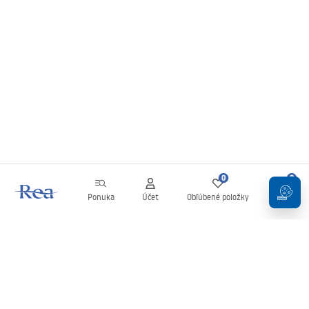
0
0
Ponuka
Účet
Obľúbené položky
Košík
Newsletter
Buďte v obraze s novinkami a akciami!