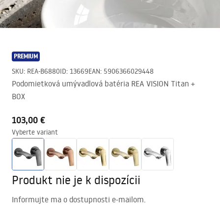
PREMIUM
SKU
:
REA-B6880
ID
:
13669
EAN
:
5906366029448
Podomietková umývadlová batéria REA VISION Titan +
BOX
103,00 €
Vyberte variant
Produkt nie je k dispozícii
Informujte ma o dostupnosti e-mailom.