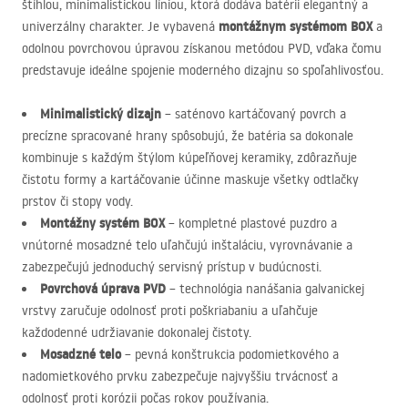
štíhlou, minimalistickou líniou, ktorá dodáva batérii elegantný a
montážnym systémom
BOX
univerzálny charakter. Je vybavená
a
odolnou povrchovou úpravou získanou metódou
PVD
, vďaka čomu
predstavuje ideálne spojenie moderného dizajnu so spoľahlivosťou.
Minimalistický dizajn
– saténovo kartáčovaný povrch a
precízne spracované hrany spôsobujú, že batéria sa dokonale
kombinuje s každým štýlom kúpeľňovej keramiky, zdôrazňuje
čistotu formy a kartáčovanie účinne maskuje všetky odtlačky
prstov či stopy vody.
Montážny systém
BOX
– kompletné plastové puzdro a
vnútorné mosadzné telo uľahčujú inštaláciu, vyrovnávanie a
zabezpečujú jednoduchý servisný prístup v budúcnosti.
Povrchová úprava
PVD
– technológia nanášania galvanickej
vrstvy zaručuje odolnosť proti poškriabaniu a uľahčuje
každodenné udržiavanie dokonalej čistoty.
Mosadzné telo
– pevná konštrukcia podomietkového a
nadomietkového prvku zabezpečuje najvyššiu trvácnosť a
odolnosť proti korózii počas rokov používania.