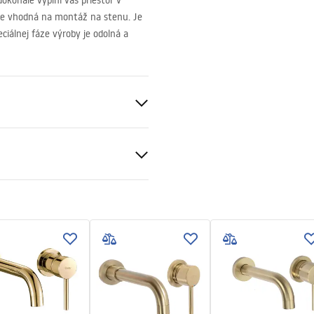
okonale vyplní váš priestor v
a je vhodná na montáž na stenu. Je
ciálnej fáze výroby je odolná a
s://lazienka-rea.com.pl/#hu, vaňa
Podomietková
 zlato
čné podmienky
nty_Terms_and_Conditions_
s_-_5.pdf