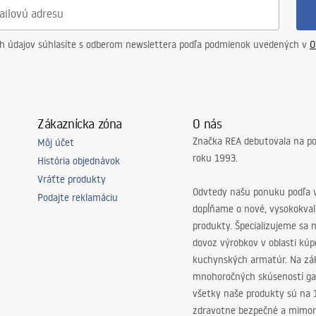
ch údajov súhlasíte s odberom newslettera podľa podmienok uvedených v
O
Zákaznícka zóna
O nás
Značka REA debutovala na p
Môj účet
roku 1993.
História objednávok
Vráťte produkty
Odvtedy našu ponuku podľa v
Podajte reklamáciu
dopĺňame o nové, vysokokva
produkty. Špecializujeme sa 
dovoz výrobkov v oblasti kú
kuchynských armatúr. Na zá
mnohoročných skúseností ga
všetky naše produkty sú na
zdravotne bezpečné a mimor