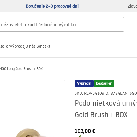
Doručenie 2–3 pracovné dni
Zľav
seller
Výpredaj
O nás
Kontakt
NGO Long Gold Brush + BOX
Výpredaj
Bestseller
SKU
:
REA-B4109
ID
:
8784
EAN
:
590
Podomietková umýv
Gold Brush + BOX
103,00 €