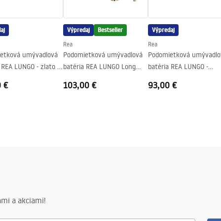
aj
Výpredaj
Bestseller
Výpredaj
Rea
Rea
etková umývadlová
Podomietková umývadlová
Podomietková umývadlo
 REA LUNGO - zlato +
batéria REA LUNGO Long
batéria REA LUNGO -
Gold Brush + BOX
brúsené zlato + BOX
0 €
103,00 €
93,00 €
mi a akciami!