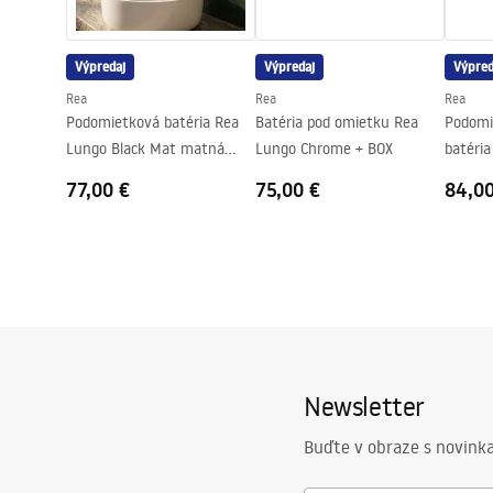
Priemer pripojenia
1/2 palca
Výpredaj
Výpredaj
Výpred
Rea
Rea
Rea
Podomietková batéria Rea
Batéria pod omietku Rea
Podomi
Lungo Black Mat matná
Lungo Chrome + BOX
batéria
čierna + BOX
BOX
77,00 €
75,00 €
84,0
Newsletter
Buďte v obraze s novinka