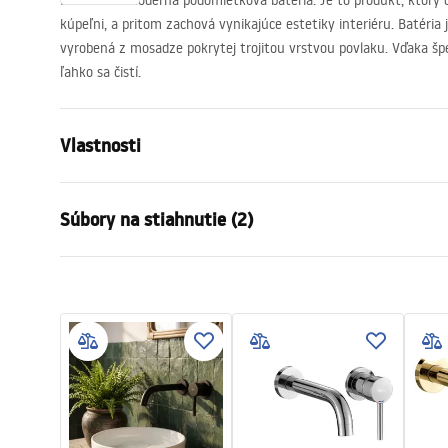
Funkčná a moderná podomietková batéria. Je to produkt, ktorý d
kúpeľni, a pritom zachová vynikajúce estetiky interiéru. Batéri
vyrobená z mosadze pokrytej trojitou vrstvou povlaku. Vďaka špe
ľahko sa čistí.
Vlastnosti
Typ batérie
povodiehttp
Súbory na stiahnutie (2)
Spôsob montáže
Nástenná, 
Farba
Kartáčované
Záru
Typ výtoku
Pevná
Instrukcja montażu
Warra
Instrukcja_montazu_.pdf
Materiál
Mosadz
Faucet
Rozsah výtoku
185
mm
Výška
110
mm
Technológia povrchovej úpravy
PVD