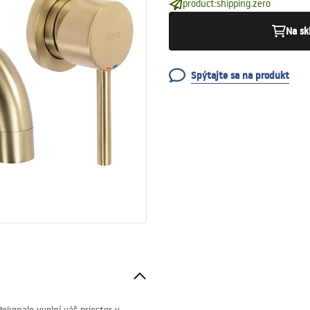
product:shipping.zero
Na sk
Spýtajte sa na produkt