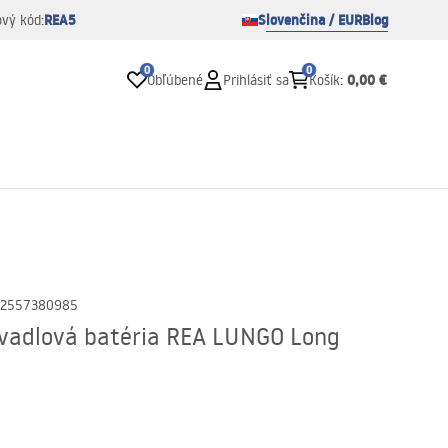
REA5
Slovenčina / EUR
Blog
ový kód:
0
0
0,00 €
Obľúbené
Prihlásiť sa
Košík
:
2557380985
adlová batéria REA LUNGO Long