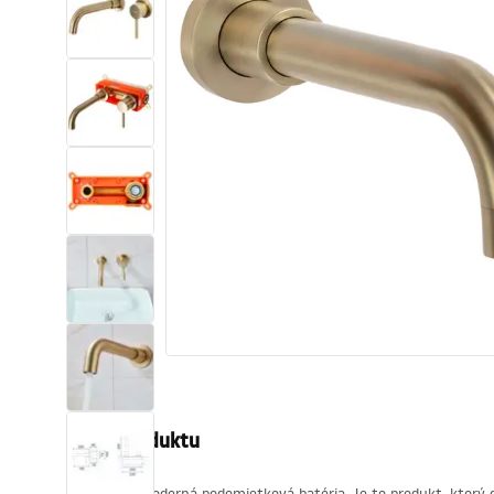
Sanitárna keramika
Umývadlá
Vaňa so zástenou
Batérie
Sprchy
Kuchyňa
Kúpeľňové doplnky a nábytok
Popis produktu