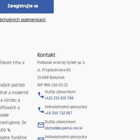
Zaregistrujte sa
bchodných podmienkach
.
Kontakt
oľskom trhu v
Podlasiak Andrzej Cylwik sp. k.
ul. Przędzalniana 60
15-688 Białystok
ašich potrieb
NIP 966-216-01-21
Služby zákazníkom
litné a moderné
+421 233 329 788
na výrobu a
Veľkoobchodná spolupráca
peľňových a
+48 500 732 587
klade
Služby zákazníkom
rantujeme, že
obchod@kupelna-rea.sk
 100 %
Veľkoobchodná spolupráca
iadne funkčné.