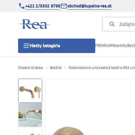
+421 2/3332 9788
obchod@kupelna-rea.sk
PREMIUM
Novinky
Best
Všetky kategórie
Úvodná stránka
Batérie
Podomietková umývadlová batéria REA LU
Sprchové kúty
Sprchové dvere
Sprchové vaničky
Sprchové žľaby