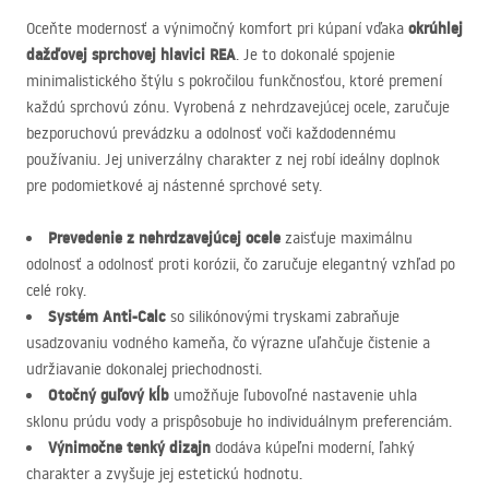
okrúhlej
Oceňte modernosť a výnimočný komfort pri kúpaní vďaka
dažďovej sprchovej hlavici
REA
. Je to dokonalé spojenie
minimalistického štýlu s pokročilou funkčnosťou, ktoré premení
každú sprchovú zónu. Vyrobená z nehrdzavejúcej ocele, zaručuje
bezporuchovú prevádzku a odolnosť voči každodennému
používaniu. Jej univerzálny charakter z nej robí ideálny doplnok
pre podomietkové aj nástenné sprchové sety.
Prevedenie z nehrdzavejúcej ocele
zaisťuje maximálnu
odolnosť a odolnosť proti korózii, čo zaručuje elegantný vzhľad po
celé roky.
Systém Anti-Calc
so silikónovými tryskami zabraňuje
usadzovaniu vodného kameňa, čo výrazne uľahčuje čistenie a
udržiavanie dokonalej priechodnosti.
Otočný guľový kĺb
umožňuje ľubovoľné nastavenie uhla
sklonu prúdu vody a prispôsobuje ho individuálnym preferenciám.
Výnimočne tenký dizajn
dodáva kúpeľni moderní, ľahký
charakter a zvyšuje jej estetickú hodnotu.