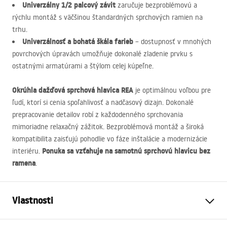
Univerzálny 1/2 palcový závit
zaručuje bezproblémovú a
rýchlu montáž s väčšinou štandardných sprchových ramien na
trhu.
Univerzálnosť a bohatá škála farieb
– dostupnosť v mnohých
povrchových úpravách umožňuje dokonalé zladenie prvku s
ostatnými armatúrami a štýlom celej kúpeľne.
Okrúhla dažďová sprchová hlavica
REA
je optimálnou voľbou pre
ľudí, ktorí si cenia spoľahlivosť a nadčasový dizajn. Dokonalé
prepracovanie detailov robí z každodenného sprchovania
mimoriadne relaxačný zážitok. Bezproblémová montáž a široká
kompatibilita zaisťujú pohodlie vo fáze inštalácie a modernizácie
Ponuka sa vzťahuje na samotnú sprchovú hlavicu bez
interiéru.
ramena
.
Vlastnosti