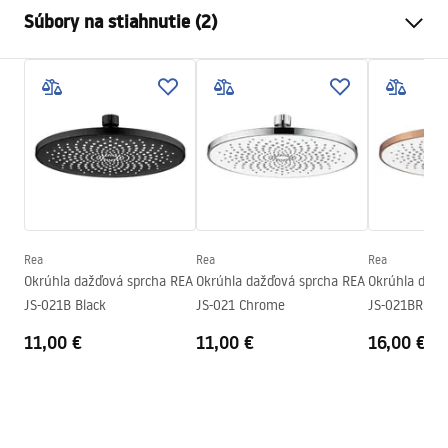
Farba
Chróm
Súbory na stiahnutie (2)
Materiál
Nehrdzavejúca oceľ
Spôsob montáže
Skrutkovací
Pielęgnacja
Šírka
250
mm
Pielęgnacja.pdf
Výška
2
mm
Hĺbka
250
mm
Záručné podmienky
Záruka
24 mesiacov
Warranty_Terms_and_Conditions_Accessories_-_24.pdf
Rea
Rea
Rea
Okrúhla dažďová sprcha REA
Okrúhla dažďová sprcha REA
Okrúhla dažď
JS-021B Black
JS-021 Chrome
JS-021BRG Br
11,00 €
11,00 €
16,00 €