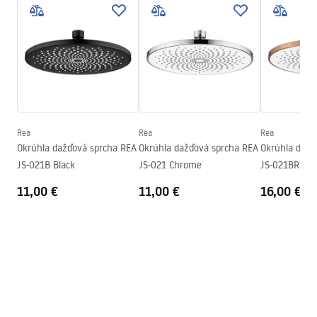
Pielęgnacja
Šírka
225
mm
Pielęgnacja.pdf
Výška
12
mm
Hĺbka
225
mm
Záručné podmienky
Záruka
24 mesiacov
Warranty_Terms_and_Conditions_Accessories_-_24.pdf
Rea
Rea
Rea
Okrúhla dažďová sprcha REA
Okrúhla dažďová sprcha REA
Okrúhla dažď
JS-021B Black
JS-021 Chrome
JS-021BRG Br
11,00 €
11,00 €
16,00 €