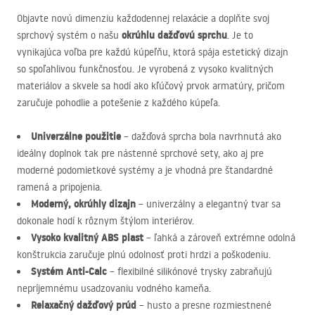
Objavte novú dimenziu každodennej relaxácie a doplňte svoj
okrúhlu dažďovú sprchu
sprchový systém o našu
. Je to
vynikajúca voľba pre každú kúpeľňu, ktorá spája estetický dizajn
so spoľahlivou funkčnosťou. Je vyrobená z vysoko kvalitných
materiálov a skvele sa hodí ako kľúčový prvok armatúry, pričom
zaručuje pohodlie a potešenie z každého kúpeľa.
Univerzálne použitie
– dažďová sprcha bola navrhnutá ako
ideálny doplnok tak pre nástenné sprchové sety, ako aj pre
moderné podomietkové systémy a je vhodná pre štandardné
ramená a pripojenia.
Moderný, okrúhly dizajn
– univerzálny a elegantný tvar sa
dokonale hodí k rôznym štýlom interiérov.
Vysoko kvalitný
ABS
plast
– ľahká a zároveň extrémne odolná
konštrukcia zaručuje plnú odolnosť proti hrdzi a poškodeniu.
Systém Anti-Calc
– flexibilné silikónové trysky zabraňujú
nepríjemnému usadzovaniu vodného kameňa.
Relaxačný dažďový prúd
– husto a presne rozmiestnené