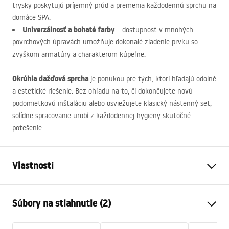
trysky poskytujú príjemný prúd a premenia každodennú sprchu na
domáce
SPA
.
Univerzálnosť a bohaté farby
– dostupnosť v mnohých
povrchových úpravách umožňuje dokonalé zladenie prvku so
zvyškom armatúry a charakterom kúpeľne.
Okrúhla dažďová sprcha
je ponukou pre tých, ktorí hľadajú odolné
a estetické riešenie. Bez ohľadu na to, či dokončujete novú
podomietkovú inštaláciu alebo osviežujete klasický nástenný set,
solídne spracovanie urobí z každodennej hygieny skutočné
potešenie.
Vlastnosti
Farba
Chróm
Súbory na stiahnutie (2)
Materiál
ABS
Spôsob montáže
Skrutkovací