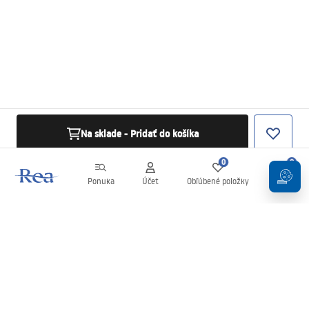
Na sklade - Pridať do košíka
0
0
Ponuka
Účet
Obľúbené položky
Košík
Newsletter
Buďte v obraze s novinkami a akciami!