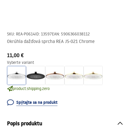
SKU
:
REA-P0614
ID
:
13597
EAN
:
5906366038112
Okrúhla dažďová sprcha REA JS-021 Chrome
11,00 €
Vyberte variant
product:shipping.zero
Spýtajte sa na produkt
Popis produktu