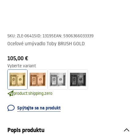
SKU
:
ZLE-06415
ID
:
13195
EAN
:
5906366033339
Oceľové umývadlo Toby BRUSH GOLD
105,00 €
Vyberte variant
product:shipping.zero
Spýtajte sa na produkt
Popis produktu