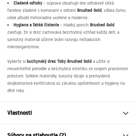
Zladené odtoky
– súprava obsahuje dve odtokové sitká
Brushed Gold
farebne zladené s komorami v odtieni
, vďaka čomu
celok pôsobí mimoriadne ucelene a moderne.
Hygiena a ľahké čistenie
Brushed Gold
– hladký povrch
zaisťuje, že si drez zachováva bezchybný vzhľad každý deň, a
samotný materiál účinne bráni rozvoju nežiaducich
mikroorganizmov.
kuchynský drez Toby Brushed Gold
Vyberte si
a užite si
neuveriteľné pohodlie a bezchybnú estetiku vo svojom pracovnom
priestore. Solídne materiály, luxusný dizajn a premyslená
dvojkomorová konštrukcia sú zárukou spoľahlivosti a hygieny na
dlhé roky.
Vlastnosti
Dĺžka umývadla
560
mm
Súbory na stiahnutie (2)