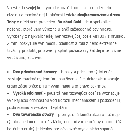
Vneste do svojej kuchyne dokonalú kombináciu moderného
dvojkomorovému drezu
dizajnu a maximálnej funkčnosti vďaka
Toby
Brushed Gold
v efektnom prevedení
. Ide o spoľahlivé
riešenie, ktoré vám výrazne uľahčí každodenné povinnosti.
Vyrobený z najkvalitnejšej nehrdzavejúcej ocele Aisi 304 s hrúbkou
2 mm, poskytuje výnimočnú odolnosť a robí z neho extrémne
trvácny produkt, pripravený splniť požiadavky každej intenzívne
využívanej kuchyne.
Dve priestranné komory
– hlboký a priestranný interiér
zaisťuje maximálny komfort používania, čím dokonale uľahčuje
organizáciu práce pri umývaní riadu a príprave pokrmov.
Vysoká odolnosť
– použitá nehrdzavejúca oceľ sa vyznačuje
vynikajúcou odolnosťou voči korózii, mechanickému poškodeniu,
poškriabaniu a vysokým teplotám.
Dva továrenské otvory
– premyslená konštrukcia umožňuje
rýchlu a jednoduchú inštaláciu; jeden otvor je určený na montáž
batérie a druhý je ideálny pre dávkovač mydla alebo saponátu.