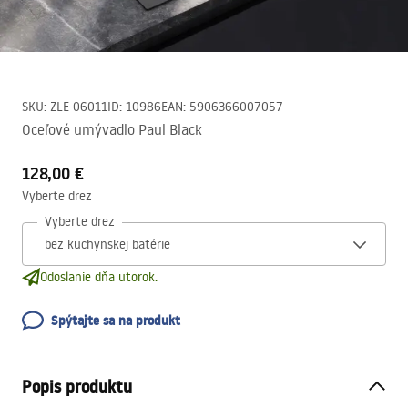
SKU
:
ZLE-06011
ID
:
10986
EAN
:
5906366007057
Oceľové umývadlo Paul Black
128,00 €
Vyberte drez
Vyberte drez
Odoslanie dňa utorok.
Spýtajte sa na produkt
Popis produktu