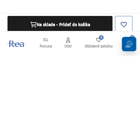
Na sklade - Pridať do košíka
0
0
Ponuka
Účet
Obľúbené položky
Košík
Newsletter
Buďte v obraze s novinkami a akciami!
Zaregistrujte sa
Zadaním a potvrdením svojich údajov súhlasíte s odberom