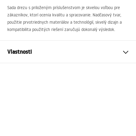
Sada drezu s priloženým príslušenstvom je skvelou voľbou pre
zákazníkov, ktorí ocenia kvalitu a spracovanie. Nadčasový tvar,
použitie prvotriednych materiálov a technológií, skvelý dizajn a
kompatibilita použitých riešení zaručujú dokonalý výsledok.
Vlastnosti
Dĺžka umývadla
600
mm
Šírka umývadla
480
mm
Hĺbka umývadlovej komory
185
mm
Otvor pre batériu
Áno
Materiál
Nehrdzavejúca oceľ
Farba
Čierna
Kompletný s umývadlom
tesnenie, sifón so sitkom,
upevňovacie háčiky