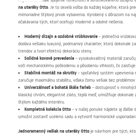
Objavte dokonalé spojenie funkčnosti a sofistikovaného dizajnu
na uteráky Otto
. Je to skvelá voľba do každej kúpeľne, ktorá pr
mimoriadne štýlový prvok vybavenia. Vyrobený s dôrazom na najme
očakávania tých, ktorí oceňujú moderné a odolné riešenia.
Moderný dizajn a ozdobné vrúbkovanie
– jedinečná vrúbkov
dodáva vešiaku luxusný, podmanivý charakter, ktorý dokonale za
trendov a tvorí efektnú dekoráciu steny.
Solidné kovové prevedenie
– vysokokvalitný materiál zaruču
voči mechanickému poškodeniu a pôsobeniu vlhkosti, čo zaisťuje
Stabilná montáž na skrutky
– spoľahlivý systém upevnenia 
zaručuje maximálnu stabilitu, vďaka čomu vešiak bez problémov 
Univerzálnosť a bohatá škála farieb
– dostupnosť v mnohých
klasický chróm, elegantné zlato, teplá meď, umožňuje dokonale 
štýlom každého interiéru.
Kompletná kolekcia Otto
– v našej ponuke nájdete aj ďalšie 
umožní zostaviť ucelenú sadu a vytvoriť harmonické usporiadani
Jednoramenný vešiak na uteráky Otto
je návrhom pre tých, kto