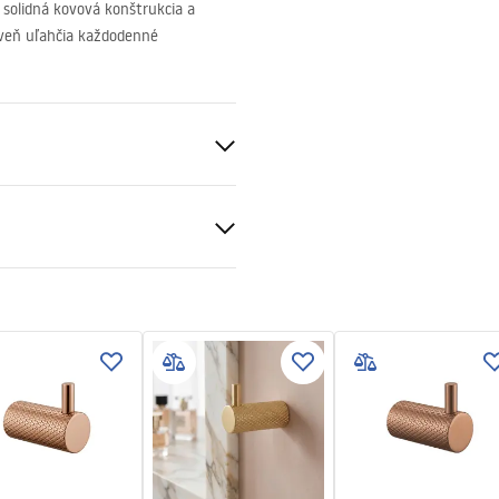
solidná kovová konštrukcia a
roveň uľahčia každodenné
 zlato
čnostné informácie
_Information_Accessories.pd
v