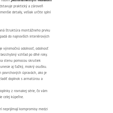
jednoramenným vešiakom
 s naším
edstavuje praktický a zároveň
nšie detaily, vešiak určite splní
aná štruktúra montážneho prvku
padá do najnovších interiérových
je výnimočnú odolnosť, odolnosť
 bezchybný vzhľad po dlhé roky.
na stenu pomocou skrutiek
unesie aj ťažký, mokrý osušku.
 povrchových úpravách, ako je
zladiť doplnok s armatúrou a
doplnky z rovnakej série, čo vám
e celej kúpeľne.
rí neprijímají kompromisy medzi