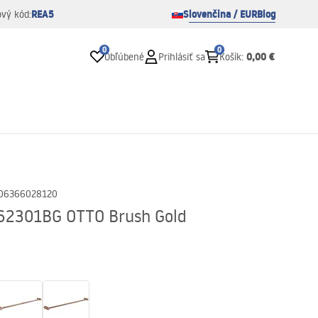
REA5
Slovenčina / EUR
Blog
ový kód:
0
0
0,00 €
Obľúbené
Prihlásiť sa
Košík
:
06366028120
A62301BG OTTO Brush Gold