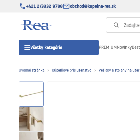
+421 2/3332 9788
obchod@kupelna-rea.sk
PREMIUM
Novinky
Best
Všetky kategórie
Úvodná stránka
Kúpeľňové príslušenstvo
Vešiaky a stojany na ute
Sprchové kúty
Sprchové dvere
Sprchové vaničky
Sprchové žľaby