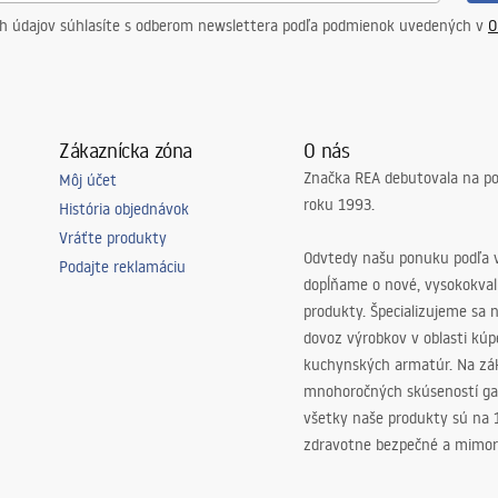
ch údajov súhlasíte s odberom newslettera podľa podmienok uvedených v
O
Zákaznícka zóna
O nás
Značka REA debutovala na p
Môj účet
roku 1993.
História objednávok
Vráťte produkty
Odvtedy našu ponuku podľa v
Podajte reklamáciu
dopĺňame o nové, vysokokva
produkty. Špecializujeme sa 
dovoz výrobkov v oblasti kú
kuchynských armatúr. Na zá
mnohoročných skúseností ga
všetky naše produkty sú na
zdravotne bezpečné a mimor