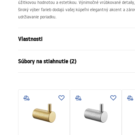
úžitkovou hodnotou a estetikou. Výnimočné vrúbkované detaily, 
široký výber farieb dodajú vašej kúpeľni elegantný akcent a zá
udržiavanie poriadku.
Vlastnosti
Farba
Kartáčované
Súbory na stiahnutie (2)
Materiál
Kov
Spôsob montáže
Skrutkovací
Záručné podmienky
Bezpe
Šírka
595
mm
Warranty_Terms_and_Conditions_
Safety
Výška
23
mm
Accessories_-_24.pdf
f
Hĺbka
68
mm
Séria
Otto
Záruka
24 mesiaco