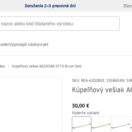
Doručenie 2–3 pracovné dni
Zľav
seller
Výpredaj
O nás
Kontakt
ráky
Kúpeľňový vešiak A62301BG OTTO Brush Gold
SKU
:
REA-42028
ID
:
13586
EAN
:
59
Kúpeľňový vešiak 
30,00 €
Vyberte variant