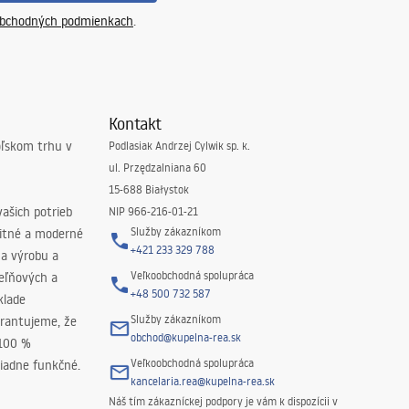
bchodných podmienkach
.
Kontakt
oľskom trhu v
Podlasiak Andrzej Cylwik sp. k.
ul. Przędzalniana 60
15-688 Białystok
ašich potrieb
NIP 966-216-01-21
Služby zákazníkom
litné a moderné
+421 233 329 788
na výrobu a
Veľkoobchodná spolupráca
peľňových a
+48 500 732 587
klade
Služby zákazníkom
rantujeme, že
obchod@kupelna-rea.sk
 100 %
Veľkoobchodná spolupráca
iadne funkčné.
kancelaria.rea@kupelna-rea.sk
Náš tím zákazníckej podpory je vám k dispozícii v