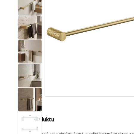
Sanitárna keramika
Umývadlá
Vaňa so zástenou
Batérie
Sprchy
Kuchyňa
Kúpeľňové doplnky a nábytok
Popis produktu