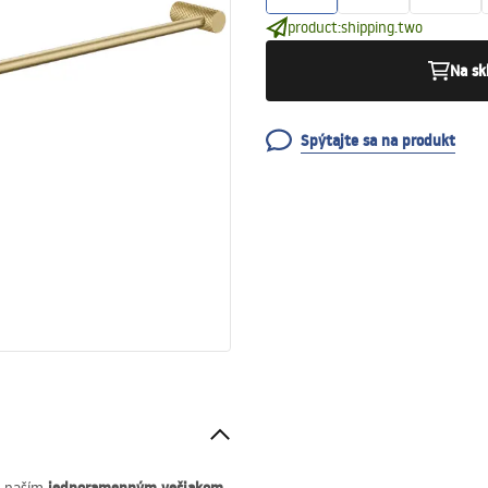
product:shipping.two
Na sk
Spýtajte sa na produkt