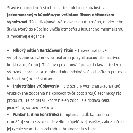
Stavte na modernú strohosť a technickú dokonalosť s
jednoramenným kúpeľňovým vešiakom Riwon v titánovom
vyhotovení
. Táto dizajnová tyč je esenciou mužného, moderného
štýlu, ktorý do kúpeľne vnáša atmosféru luxusného minimalizmu
a modernej elegancie.
Hlboký odtieň Kartáčovaný Titán
– tmavé grafitové
vyhotovenie so saténovou textúrou je vynikajúcou alternatívou
ku klasickej čiernej. Titánová povrchová úprava dodáva interiéru
výrazný charakter a je mimoriadne odolná voči odtlačkom prstov a
každodenným nečistotám.
Industriálne vrúbkovanie
– pre sériu Riwon charakteristické
vrúbkované zdobenia na koncoch tyče podčiarkujú technický ráz
produktu. Je to detail, ktorý nielen zdobí, ale dodáva celku
jedinečnú, surovú textúru.
Funkčná, dlhá konštrukcia
– optimálna dĺžka ramena
umožňuje voľné zavesenie veľkej kúpeľňovej osušky, zabezpečuje
jej rýchle schnutie a zabraňuje hromadeniu vlhkosti.