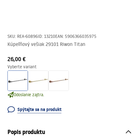
SKU
:
REA-60896
ID
:
13210
EAN
:
5906366035975
Kúpeľňový vešiak 29101 Riwon Titan
26,00 €
Vyberte variant
Odoslanie zajtra.
Spýtajte sa na produkt
Popis produktu