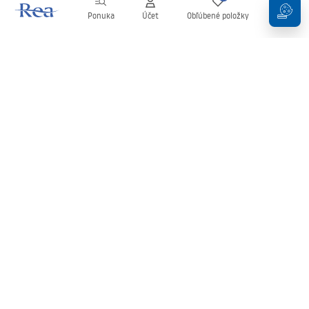
Ponuka
Účet
Obľúbené položky
Košík
Newsletter
Buďte v obraze s novinkami a akciami!
Zaregistrujte sa
Zadaním a potvrdením svojich údajov súhlasíte s odberom
newslettera podľa podmienok uvedených v
Obchodných
podmienkach
.