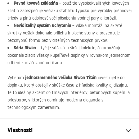
Pevná kovová základňa
– použitie vysokokvalitných kovových
zliatin zabezpečuje vešiaku stabilitu typickú pre výrobky prémiovej
triedy a plnú odolnosť voči pôsobeniu vodnej pary a korózii.
Neviditeľný systém uchytenia
– vďaka montáži na skryté
skrutky vešiak dokonale prilieha k ploche steny a prezentuje
bezchybnú formu bez viditeľných technických prvkov.
Séria Riwon
– tyč je súčasťou širšej kolekcie, čo umožňuje
dokonale zladiť všetky kúpeľňové doplnky v rovnakom jedinečnom
odtieni kartáčovaného titánu.
jednoramenného vešiaka Riwon Titán
Výberom
investujete do
doplnku, ktorý obstojí v skúške času z hľadiska kvality aj dizajnu.
Je to ideálny akcent do tmavých interiérov, betónových kúpeľní a
priestorov, v ktorých dominuje moderná elegancia s
technologickým zameraním.
Vlastnosti