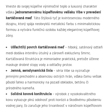
Vneste do svojej kúpeľne výnimočné teplo a luxusný charakter
jednoramennému kúpeľňovému vešiaku Vibe v prevedení
vďaka
kartáčovaná meď
. Táto štýlová tyč je kvintesenciou moderného
dizajnu, ktorý spája neobvyklú metalickú farbu s minimalistickou
formou a vytvára funkčnú ozdobu každej elegantnej kúpeľňovej
zóny.
Ušľachtilý povrch Kartáčovaná meď
– hlboký, saténový odtieň
medi dodáva interiéru útulný a zároveň exkluzívny šmrnc.
Kartáčovaná štruktúra je mimoriadne praktická, pretože účinne
maskuje drobné stopy vody a odtlačky prstov.
Jemná, aerodynamická línia
– séria Vibe sa vyznačuje
jemnými prechodmi a absenciou ostrých hrán, vďaka čomu vešiak
pôsobí ľahko a harmonicky na pozadí obkladov, betónu či
prírodného kameňa.
Solidná kovová konštrukcia
– výrobok z vysokokvalitného
kovu vykazuje plnú odolnosť proti korózii a škodlivému pôsobeniu
vodnej pary, čo zaručuje jeho trvanlivosť v náročnom kúpeľňovom