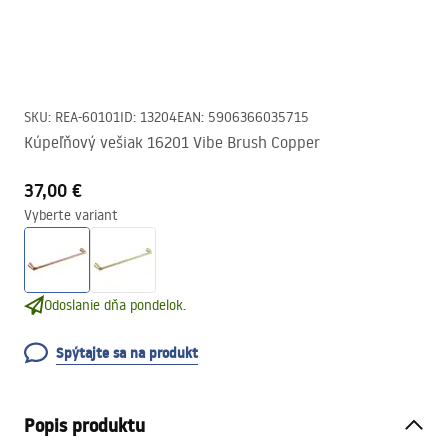
SKU
:
REA-60101
ID
:
13204
EAN
:
5906366035715
Kúpeľňový vešiak 16201 Vibe Brush Copper
37,00 €
Vyberte variant
Odoslanie dňa pondelok.
Spýtajte sa na produkt
Popis produktu