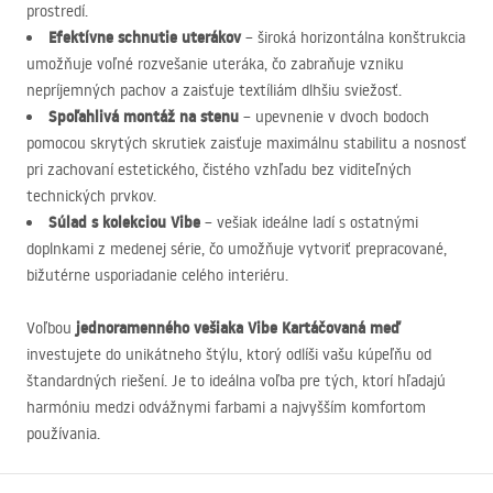
prostredí.
Efektívne schnutie uterákov
– široká horizontálna konštrukcia
umožňuje voľné rozvešanie uteráka, čo zabraňuje vzniku
nepríjemných pachov a zaisťuje textíliám dlhšiu sviežosť.
Spoľahlivá montáž na stenu
– upevnenie v dvoch bodoch
pomocou skrytých skrutiek zaisťuje maximálnu stabilitu a nosnosť
pri zachovaní estetického, čistého vzhľadu bez viditeľných
technických prvkov.
Súlad s kolekciou Vibe
– vešiak ideálne ladí s ostatnými
doplnkami z medenej série, čo umožňuje vytvoriť prepracované,
bižutérne usporiadanie celého interiéru.
jednoramenného vešiaka Vibe Kartáčovaná meď
Voľbou
investujete do unikátneho štýlu, ktorý odlíši vašu kúpeľňu od
štandardných riešení. Je to ideálna voľba pre tých, ktorí hľadajú
harmóniu medzi odvážnymi farbami a najvyšším komfortom
používania.