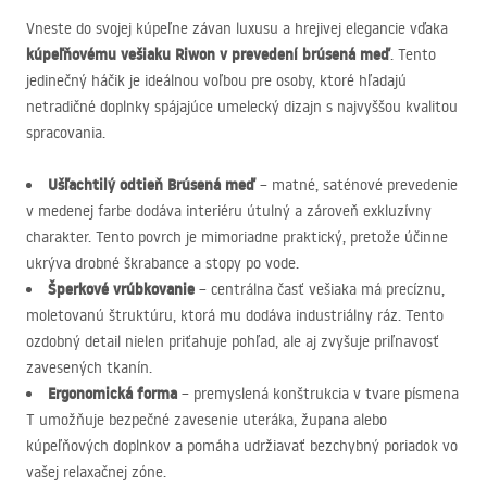
Vneste do svojej kúpeľne závan luxusu a hrejivej elegancie vďaka
kúpeľňovému vešiaku Riwon v prevedení brúsená meď
. Tento
jedinečný háčik je ideálnou voľbou pre osoby, ktoré hľadajú
netradičné doplnky spájajúce umelecký dizajn s najvyššou kvalitou
spracovania.
Ušľachtilý odtieň Brúsená meď
– matné, saténové prevedenie
v medenej farbe dodáva interiéru útulný a zároveň exkluzívny
charakter. Tento povrch je mimoriadne praktický, pretože účinne
ukrýva drobné škrabance a stopy po vode.
Šperkové vrúbkovanie
– centrálna časť vešiaka má precíznu,
moletovanú štruktúru, ktorá mu dodáva industriálny ráz. Tento
ozdobný detail nielen priťahuje pohľad, ale aj zvyšuje priľnavosť
zavesených tkanín.
Ergonomická forma
– premyslená konštrukcia v tvare písmena
T umožňuje bezpečné zavesenie uteráka, župana alebo
kúpeľňových doplnkov a pomáha udržiavať bezchybný poriadok vo
vašej relaxačnej zóne.