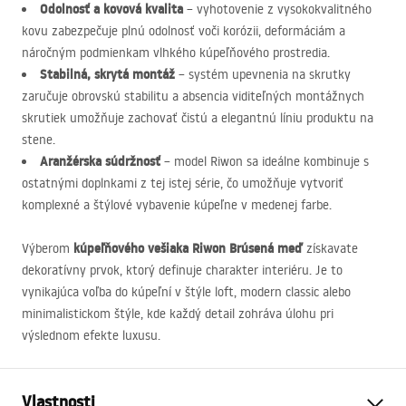
Odolnosť a kovová kvalita
– vyhotovenie z vysokokvalitného
kovu zabezpečuje plnú odolnosť voči korózii, deformáciám a
náročným podmienkam vlhkého kúpeľňového prostredia.
Stabilná, skrytá montáž
– systém upevnenia na skrutky
zaručuje obrovskú stabilitu a absencia viditeľných montážnych
skrutiek umožňuje zachovať čistú a elegantnú líniu produktu na
stene.
Aranžérska súdržnosť
– model Riwon sa ideálne kombinuje s
ostatnými doplnkami z tej istej série, čo umožňuje vytvoriť
komplexné a štýlové vybavenie kúpeľne v medenej farbe.
kúpeľňového vešiaka Riwon Brúsená meď
Výberom
získavate
dekoratívny prvok, ktorý definuje charakter interiéru. Je to
vynikajúca voľba do kúpeľní v štýle loft, modern classic alebo
minimalistickom štýle, kde každý detail zohráva úlohu pri
výslednom efekte luxusu.
Vlastnosti