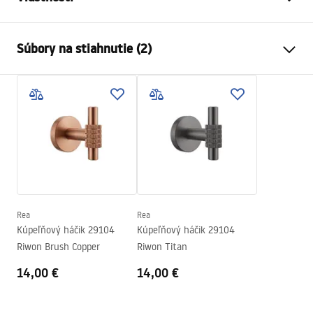
Farba
Kartáčovaná meď
Súbory na stiahnutie (2)
Materiál
Kov
Spôsob montáže
Skrutkovací
Záručné podmienky
Šírka
50
mm
Warranty_Terms_and_Conditions_Accessories_-_24.pdf
Výška
60
mm
Hĺbka
65
mm
Bezpečnostné informácie
Séria
Riwon
Safety_Information_Accessories.pdf
Záruka
24 mesiacov
Rea
Rea
Kúpeľňový háčik 29104
Kúpeľňový háčik 29104
Riwon Brush Copper
Riwon Titan
14,00 €
14,00 €