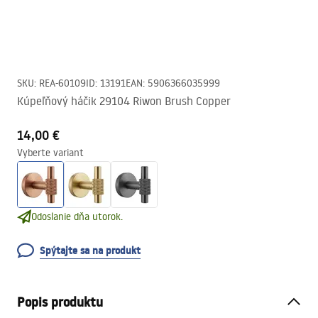
SKU
:
REA-60109
ID
:
13191
EAN
:
5906366035999
Kúpeľňový háčik 29104 Riwon Brush Copper
14,00 €
Vyberte variant
Odoslanie dňa utorok.
Spýtajte sa na produkt
Popis produktu