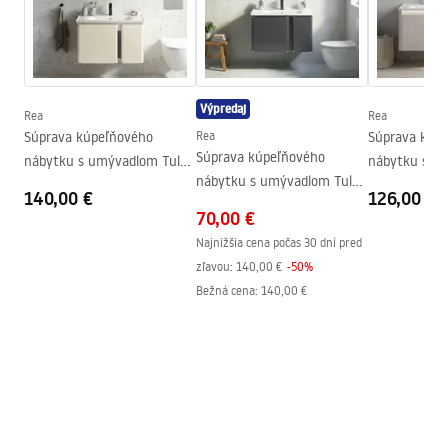
Hĺbka
470
mm
Instrukcja montażu
Instrukcja_monta__u_Szafki_Mono.pdf
Výpredaj
Rea
Rea
Súprava kúpeľňového
Rea
Súprava kúp
Súprava kúpeľňového
nábytku s umývadlom Tula
nábytku s u
nábytku s umývadlom Tula
60cm Beige
DE07-60 Bei
140,00 €
126,00 €
60cm Grey
70,00 €
Najnižšia cena počas 30 dní pred
zľavou:
140,00 €
-
50
%
Bežná cena
:
140,00 €