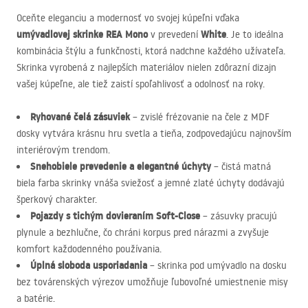
Oceňte eleganciu a modernosť vo svojej kúpeľni vďaka
umývadlovej skrinke
REA
Mono
White
v prevedení
. Je to ideálna
kombinácia štýlu a funkčnosti, ktorá nadchne každého užívateľa.
Skrinka vyrobená z najlepších materiálov nielen zdôrazní dizajn
vašej kúpeľne, ale tiež zaistí spoľahlivosť a odolnosť na roky.
Ryhované čelá zásuviek
– zvislé frézovanie na čele z
MDF
dosky vytvára krásnu hru svetla a tieňa, zodpovedajúcu najnovším
interiérovým trendom.
Snehobiele prevedenie a elegantné úchyty
– čistá matná
biela farba skrinky vnáša sviežosť a jemné zlaté úchyty dodávajú
šperkový charakter.
Pojazdy s tichým dovieraním Soft-Close
– zásuvky pracujú
plynule a bezhlučne, čo chráni korpus pred nárazmi a zvyšuje
komfort každodenného používania.
Úplná sloboda usporiadania
– skrinka pod umývadlo na dosku
bez továrenských výrezov umožňuje ľubovoľné umiestnenie misy
a batérie.