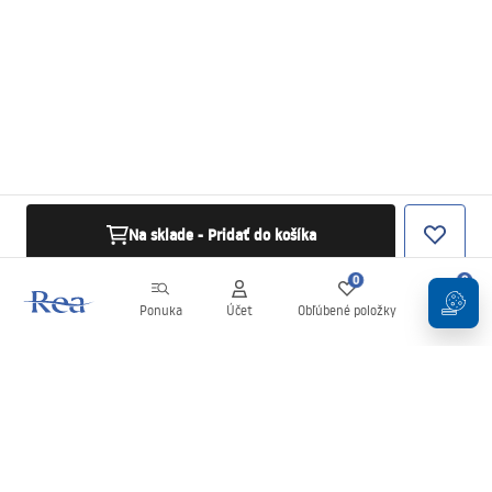
Na sklade - Pridať do košíka
0
0
Ponuka
Účet
Obľúbené položky
Košík
Newsletter
Buďte v obraze s novinkami a akciami!