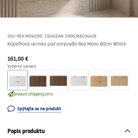
SKU
:
REA-M0403
ID
:
13245
EAN
:
5906366034428
Kúpeľňová skrinka pod umývadlo Rea Mono 80cm White
161,00 €
Vyberte variant
product:shipping.zero
Spýtajte sa na produkt
Popis produktu