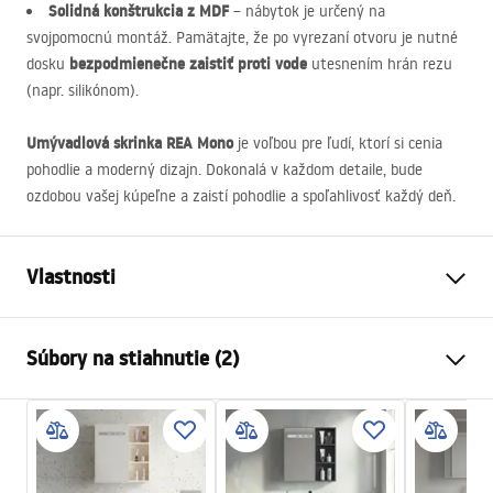
Solidná konštrukcia z
MDF
– nábytok je určený na
svojpomocnú montáž. Pamätajte, že po vyrezaní otvoru je nutné
bezpodmienečne zaistiť proti vode
dosku
utesnením hrán rezu
(napr. silikónom).
Umývadlová skrinka
REA
Mono
je voľbou pre ľudí, ktorí si cenia
pohodlie a moderný dizajn. Dokonalá v každom detaile, bude
ozdobou vašej kúpeľne a zaistí pohodlie a spoľahlivosť každý deň.
Vlastnosti
Farba
Biela
Súbory na stiahnutie (2)
Spôsob montáže
Závesná
Materiál
MDF
Záručné podmienky
Výška
480
mm
Warranty_Terms_and_Conditions_-_Furniture_-
Šírka
800
mm
_24.pdf