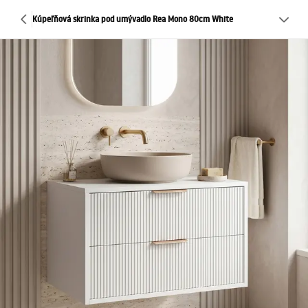
Kúpeľňová skrinka pod umývadlo Rea Mono 80cm White