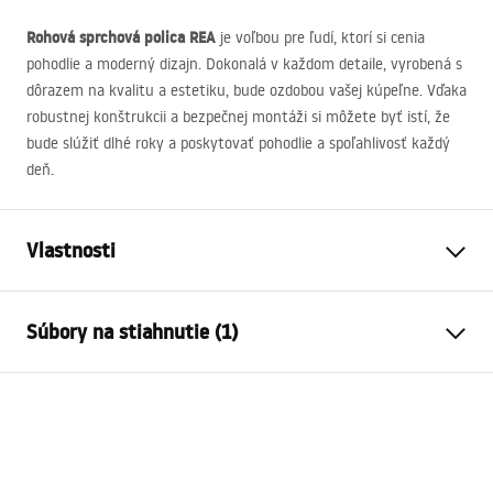
Rohová sprchová polica
REA
je voľbou pre ľudí, ktorí si cenia
pohodlie a moderný dizajn. Dokonalá v každom detaile, vyrobená s
dôrazem na kvalitu a estetiku, bude ozdobou vašej kúpeľne. Vďaka
robustnej konštrukcii a bezpečnej montáži si môžete byť istí, že
bude slúžiť dlhé roky a poskytovať pohodlie a spoľahlivosť každý
deň.
Vlastnosti
Farba
Titán
Súbory na stiahnutie (1)
Materiál
Nehrdzavejúca oceľ
Spôsob montáže
Skrutkovací
Záručné podmienky
Šírka
285
mm
Warranty_Terms_and_Conditions_Accessories_-_24.pdf
Výška
40
mm
Hĺbka
145
mm