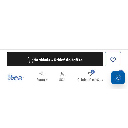
Na sklade - Pridať do košíka
0
0
Ponuka
Účet
Obľúbené položky
Košík
Newsletter
Buďte v obraze s novinkami a akciami!