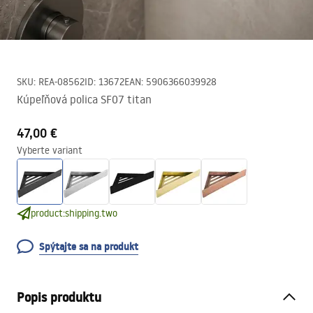
SKU
:
REA-08562
ID
:
13672
EAN
:
5906366039928
Kúpeľňová polica SF07 titan
47,00 €
Vyberte variant
product:shipping.two
Spýtajte sa na produkt
Popis produktu