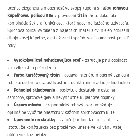
rohovou
Oceňte eleganciu a modernosť vo svojej kúpeľni s našou
kúpeľňovou policou
REA
titán
v prevedení
. Je to dokonalá
kombinácia štýlu a funkčnosti, ktorá nadchne každého užívateľa.
Sprchová polica, vyrobená z najlepších materiálov, nielen zdôrazní
dizajn vašej kúpeľne, ale tiež zaistí spoľahlivosť a odolnosť po celé
roky.
Vysokokvalitná nehrdzavejúca oceľ
– zaručuje plnú odolnosť
voči vlhkosti a poškodeniu.
Farba kartáčovaný titán
– dodáva interiéru moderný vzhled a
robí každodennú starostlivosť o produkt mimoriadne jednoduchou.
Pohodlné skladovanie
– poskytuje dostatok miesta na
šampóny, sprchové gély a nevyhnutné kúpeľňové doplnky.
Úspora miesta
– ergonomický rohový tvar umožňuje
optimálne využitie priestoru v každom sprchovacom kúte.
Upevnenie na skrutky
– zaručuje mimoriadnu stabilitu a
istotu, že konštrukcia bez problémov unesie veľkú váhu vašej
obľúbenej kozmetiky.