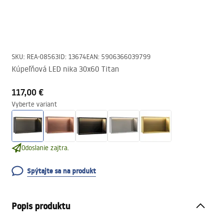
SKU
:
REA-08563
ID
:
13674
EAN
:
5906366039799
Kúpeľňová LED nika 30x60 Titan
117,00 €
Vyberte variant
Odoslanie zajtra.
Spýtajte sa na produkt
Popis produktu