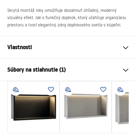
Skrytá montáž niky umožňuje dosiahnuť úhľadný, moderný
vizuálny efekt. Ide o funkčný doplnok, ktorý uľahčuje organizáciu
priestoru a tvorí elegantný zdroj doplnkového svetla v kúpeľni.
Vlastnosti
Farba
Titán
Súbory na stiahnutie (1)
Materiál
Nehrdzavejúca oceľ
Spôsob montáže
Samolepiaci
Záručné podmienky
Šírka
630
mm
Warranty_Terms_and_Conditions_Accessories_-_24.pdf
Výška
330
mm
Hĺbka
100
mm
Záruka
24 mesiacov