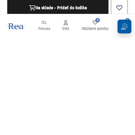
Na sklade - Pridať do košíka
0
0
Ponuka
Účet
Obľúbené položky
Košík
Newsletter
Buďte v obraze s novinkami a akciami!
Zaregistrujte sa
Zadaním a potvrdením svojich údajov súhlasíte s odberom
newslettera podľa podmienok uvedených v
Obchodných
podmienkach
.