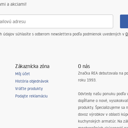
mi a akciami!
ch údajov súhlasíte s odberom newslettera podľa podmienok uvedených v
O
Zákaznícka zóna
O nás
Značka REA debutovala na p
Môj účet
roku 1993.
História objednávok
Vráťte produkty
Odvtedy našu ponuku podľa v
Podajte reklamáciu
dopĺňame o nové, vysokokva
produkty. Špecializujeme sa 
dovoz výrobkov v oblasti kú
kuchynských armatúr. Na zá