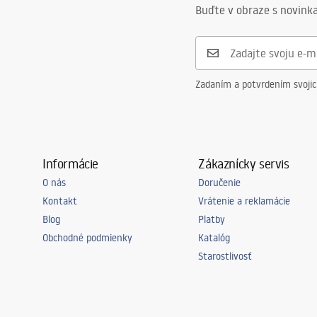
Technológia povrchovej úpravy
PVD
Faucets_-_5.pdf
Buďte v obraze s novinka
Priemer pripojenia
1/2 palca
Rozostup vodovodných prípojok
150
mm
Záruka
5 rokov
Zadaním a potvrdením svoji
Informácie
Zákaznícky servis
O nás
Doručenie
Kontakt
Vrátenie a reklamácie
Blog
Platby
Obchodné podmienky
Katalóg
Starostlivosť