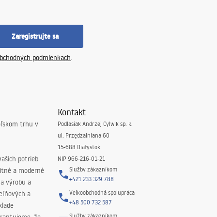
Zaregistrujte sa
bchodných podmienkach
.
Kontakt
oľskom trhu v
Podlasiak Andrzej Cylwik sp. k.
ul. Przędzalniana 60
15-688 Białystok
ašich potrieb
NIP 966-216-01-21
Služby zákazníkom
litné a moderné
+421 233 329 788
na výrobu a
Veľkoobchodná spolupráca
peľňových a
+48 500 732 587
klade
Služby zákazníkom