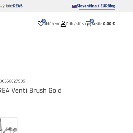
REA5
Slovenčina / EUR
Blog
ový kód:
0
0
0,00 €
Obľúbené
Prihlásiť sa
Košík
:
06366027505
REA Venti Brush Gold