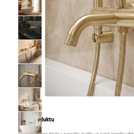
Sanitárna keramika
Umývadlá
Vaňa so zástenou
Batérie
Sprchy
Kuchyňa
Kúpeľňové doplnky a nábytok
Popis produktu