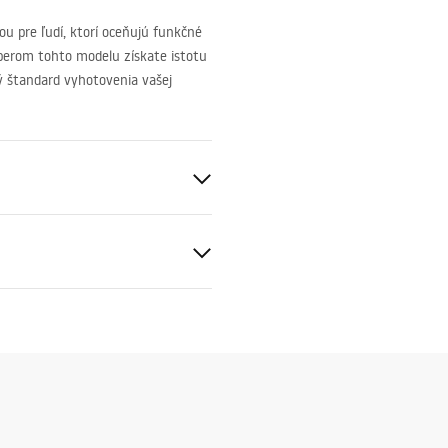
ou pre ľudí, ktorí oceňujú funkčné
Výberom tohto modelu získate istotu
ký štandard vyhotovenia vašej
 zlato
gnacja
nacja.pdf
S