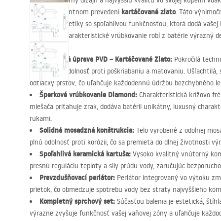
Oceňte moderný dizajn a najvyššiu kvalitu vo svojej kúpeľni vď
Venti
kartáčované zlato
v elegantnom prevedení
. Táto výnimoč
šperkovej estetiky so spoľahlivou funkčnosťou, ktorá dodá vaše
charakter. Charakteristické vrúbkovanie robí z batérie výrazný de
Povrchová úprava
PVD
– Kartáčované Zlato:
Pokročilá techn
výnimočnú odolnosť proti poškriabaniu a matovaniu. Ušľachtilá,
odtlačky prstov, čo uľahčuje každodennú údržbu bezchybného le
Šperkové vrúbkovanie Diamond:
Charakteristická krížovo fr
miešača priťahuje zrak, dodáva batérii unikátny, luxusný charak
rukami.
Solidná mosadzná konštrukcia:
Telo vyrobené z odolnej mosa
plnú odolnosť proti korózii, čo sa premieta do dlhej životnosti vý
Spoľahlivá keramická kartuša:
Vysoko kvalitný vnútorný ko
presnú reguláciu teploty a sily prúdu vody, zaručujúc bezporucho
Prevzdušňovací perlátor:
Perlátor integrovaný vo výtoku zmä
prietok, čo obmedzuje spotrebu vody bez straty najvyššieho ko
Kompletný sprchový set:
Súčasťou balenia je estetická, štíhl
výrazne zvyšuje funkčnosť vašej vaňovej zóny a uľahčuje každo