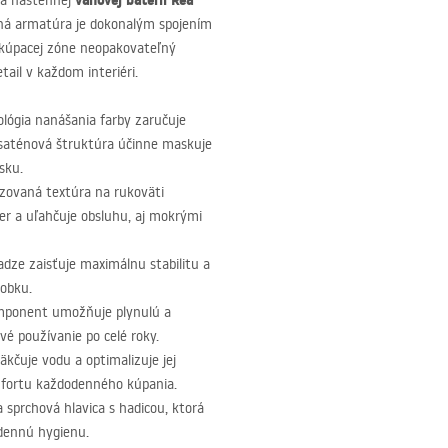
vaňovej batérii Rea
aka nástennej
ná armatúra je dokonalým spojením
j kúpacej zóne neopakovateľný
tail v každom interiéri.
ológia nanášania farby zaručuje
 saténová štruktúra účinne maskuje
sku.
ézovaná textúra na rukoväti
ter a uľahčuje obsluhu, aj mokrými
dze zaisťuje maximálnu stabilitu a
robku.
mponent umožňuje plynulú a
vé používanie po celé roky.
kčuje vodu a optimalizuje jej
mfortu každodenného kúpania.
a sprchová hlavica s hadicou, ktorá
dennú hygienu.