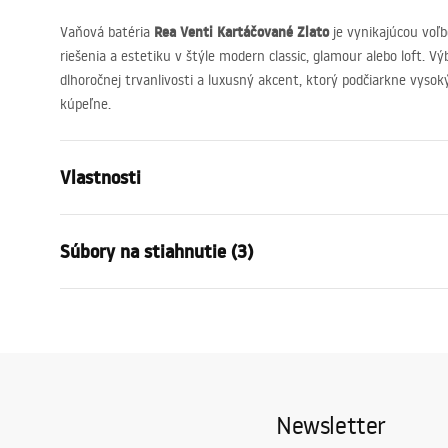
Rea Venti Kartáčované Zlato
Vaňová batéria
je vynikajúcou voľb
riešenia a estetiku v štýle modern classic, glamour alebo loft. 
dlhoročnej trvanlivosti a luxusný akcent, ktorý podčiarkne vyso
kúpeľne.
Vlastnosti
Typ batérie
vaňa
Súbory na stiahnutie (3)
Spôsob montáže
Nástenná
Farba
Kartáčované
Návod na montáž
Pielę
Typ výtoku
Pevná
Faucet.pdf
Pielęg
Materiál
Mosadz, AB
Rozsah výtoku
230
mm
Záručné podmienky
Newsletter
Výška
100
mm
Warranty_Terms_and_Conditions_