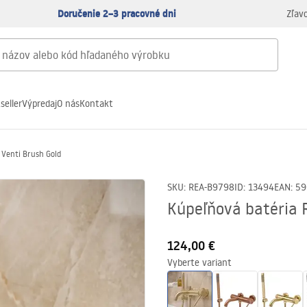
Doručenie 2–3 pracovné dni
Zľav
seller
Výpredaj
O nás
Kontakt
 Venti Brush Gold
SKU
:
REA-B9798
ID
:
13494
EAN
:
59
Kúpeľňová batéria 
124,00 €
Vyberte variant