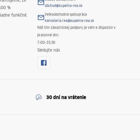
rantujeme, že
obchod@kupelna-rea.sk
 100 %
Veľkoobchodná spolupráca
iadne funkčné.
kancelaria.rea@kupelna-rea.sk
Náš tím zákazníckej podpory je vám k dispozícii v
pracovné dni:
7:00–15:30
Sledujte nás
30 dní na vrátenie