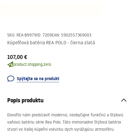
SKU
:
REA-B9979
ID
:
7209
EAN
:
5902557369003
Kúpeľňová batéria REA POLO - čierna-zlatá
107,00 €
product:shipping.zero
Spýtajte sa na produkt
Popis produktu
Dovoľte nám predstaviť modernú, neobyčajne funkčnú a štýlovú
vaňovú batériu série Rea Polo. Táto mimoriadne štýlová batéria
stvorí vo Vašej kúpeľni vskutku dych vyrážajúcu atmosféru.