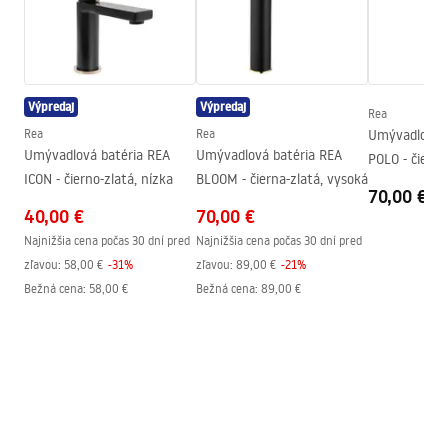
Rozsah výtoku
175
mm
Záručné podmienky
Výška
60
mm
Warranty_Terms_and_Conditions_Faucets_-_5.pdf
Technológia povrchovej úpravy
Electroplating
Výpredaj
Výpredaj
Priemer pripojenia
1/2 palca
Rea
Rea
Rea
Umývadlová b
Rozostup vodovodných
150
mm
Umývadlová batéria REA
Umývadlová batéria REA
POLO - čierno
prípojok
ICON - čierno-zlatá, nízka
BLOOM - čierna-zlatá, vysoká
70,00 €
Záruka
5 rokov
40,00 €
70,00 €
Najnižšia cena počas 30 dní pred
Najnižšia cena počas 30 dní pred
zľavou:
58,00 €
-
31
%
zľavou:
89,00 €
-
21
%
Bežná cena
:
58,00 €
Bežná cena
:
89,00 €