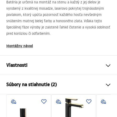
Batéria je určená na montáž na stenu a každý z jej dielov je
vyrobený z kvalitnej mosadze, laserovo pokrytej trojnásobným
povlakom, ktorý upúta pozornosť každého hosťa nevšedným
snúbením matnej bielej farby a honosného zlata. Vďaka tejto
špeciálnej fáze výroby je zaistené ľahké čistenie a vysoká odolnosť
pred koróziou či odfarbením.
Montážny návod
Vlastnosti
Typ batérie
vaňa
Súbory na stiahnutie (2)
Spôsob montáže
Nástenná
Farba
Čierna/Zlatá
Návod na montáž
Typ výtoku
Pevná
Faucet.pdf
Materiál
Mosadz