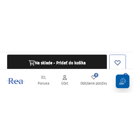
Na sklade - Pridať do košíka
0
0
Ponuka
Účet
Obľúbené položky
Košík
Newsletter
Buďte v obraze s novinkami a akciami!