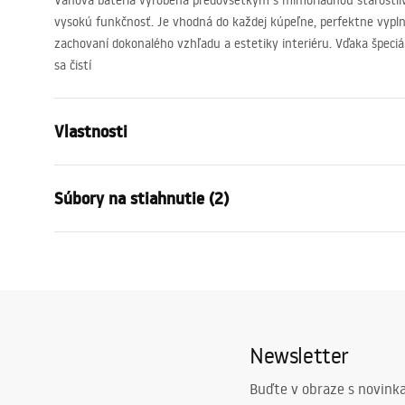
Vaňová batéria vyrobená predovšetkým s mimoriadnou starostli
vysokú funkčnosť. Je vhodná do každej kúpeľne, perfektne vyplní
zachovaní dokonalého vzhľadu a estetiky interiéru. Vďaka špeciál
sa čistí
Vlastnosti
Typ batérie
vaňa
Súbory na stiahnutie (2)
Spôsob montáže
Nástenná
Farba
Zlatá
Záru
Typ výtoku
Pohyblivá
Návod na montáž
Warra
Faucet.pdf
Materiál
Mosadz, AB
Faucet
Rozsah výtoku
180
mm
Newsletter
Výška
120
mm
Technológia povrchovej úpravy
PVD
Buďte v obraze s novinka