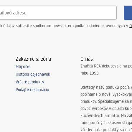
ch údajov súhlasíte s odberom newslettera podľa podmienok uvedených v
O
Zákaznícka zóna
O nás
Značka REA debutovala na p
Môj účet
roku 1993.
História objednávok
Vráťte produkty
Odvtedy našu ponuku podľa v
Podajte reklamáciu
dopĺňame o nové, vysokokva
produkty. Špecializujeme sa 
dovoz výrobkov v oblasti kú
kuchynských armatúr. Na zá
mnohoročných skúseností ga
všetky naše produkty sú na