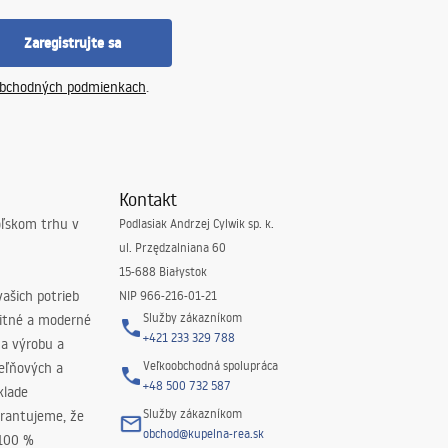
Zaregistrujte sa
bchodných podmienkach
.
Kontakt
oľskom trhu v
Podlasiak Andrzej Cylwik sp. k.
ul. Przędzalniana 60
15-688 Białystok
ašich potrieb
NIP 966-216-01-21
Služby zákazníkom
litné a moderné
+421 233 329 788
na výrobu a
Veľkoobchodná spolupráca
peľňových a
+48 500 732 587
klade
Služby zákazníkom
rantujeme, že
obchod@kupelna-rea.sk
 100 %