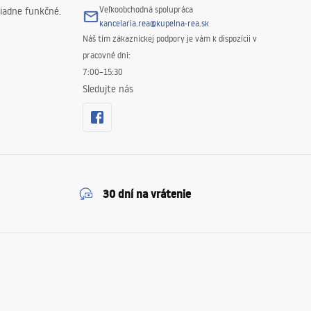
Veľkoobchodná spolupráca
iadne funkčné.
kancelaria.rea@kupelna-rea.sk
Náš tím zákazníckej podpory je vám k dispozícii v
pracovné dni:
7:00–15:30
Sledujte nás
30 dní na vrátenie