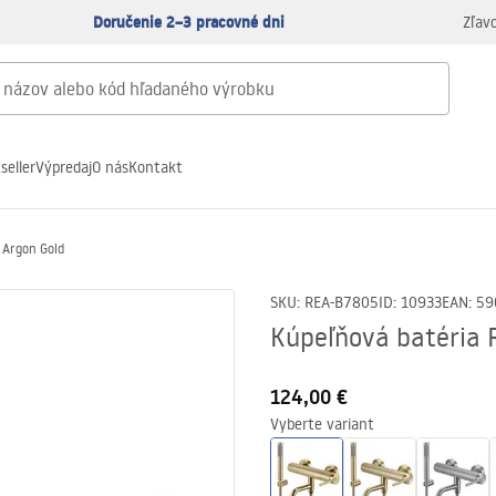
Doručenie 2–3 pracovné dni
Zľav
seller
Výpredaj
O nás
Kontakt
 Argon Gold
SKU
:
REA-B7805
ID
:
10933
EAN
:
59
Kúpeľňová batéria 
124,00 €
Vyberte variant