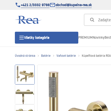
+421 2/3332 9788
obchod@kupelna-rea.sk
PREMIUM
Novinky
Best
Všetky kategórie
Úvodná stránka
Batérie
Vaňové batérie
Kúpeľňová batéria REA
Sprchové kúty
Sprchové dvere
Sprchové vaničky
Sprchové žľaby