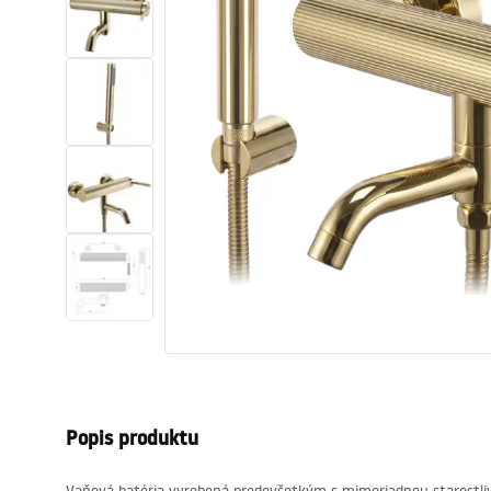
Sanitárna keramika
Umývadlá
Vaňa so zástenou
Batérie
Sprchy
Kuchyňa
Kúpeľňové doplnky a nábytok
Popis produktu