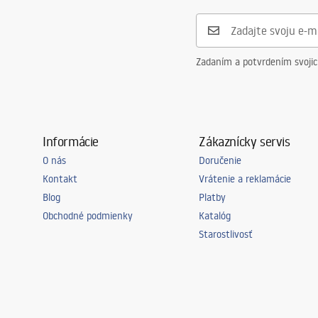
Priemer pripojenia
1/2 palca
Rozostup vodovodných prípojok
150
mm
Záruka
5 rokov
Zadaním a potvrdením svoji
Informácie
Zákaznícky servis
O nás
Doručenie
Kontakt
Vrátenie a reklamácie
Blog
Platby
Obchodné podmienky
Katalóg
Starostlivosť