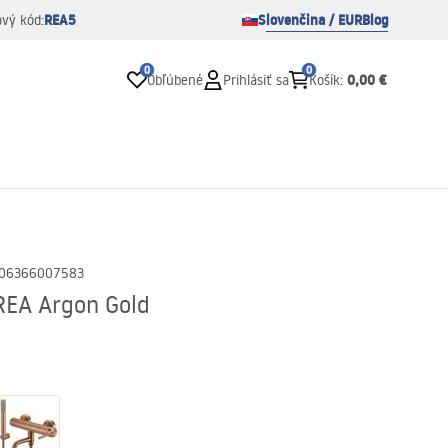
REA5
Slovenčina / EUR
Blog
ový kód:
0
0
0,00 €
Obľúbené
Prihlásiť sa
Košík
:
06366007583
REA Argon Gold