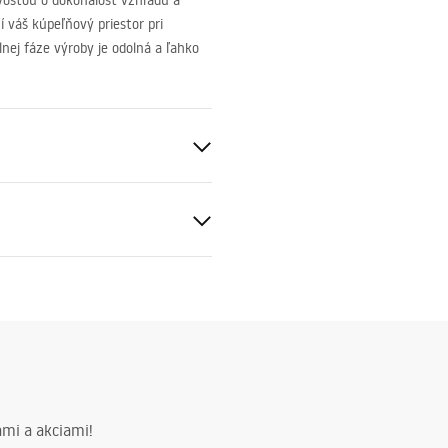
vosťou o dokonalosť vzhľadu a
 váš kúpeľňový priestor pri
nej fáze výroby je odolná a ľahko
čné podmienky
nty_Terms_and_Conditions_
S
s_-_5.pdf
mi a akciami!