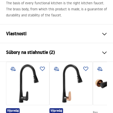
The basis of every functional kitchen is the right kitchen faucet.
The brass body, from which this product is made, is a guarantee of
durability and stability of the faucet.
Vlastnosti
Typ batérie
kuchyňa
Súbory na stiahnutie (2)
Spôsob montáže
Stojanková
Farba
Čierna/Zlatá
Návod na montáž
Typ výtoku
Pohyblivá
Faucet.pdf
Materiál
Mosadz
Rozsah výtoku
200
mm
Záručné podmienky
Výška
430
mm
Warranty_Terms_and_Conditions_Faucets_-_5.pdf
Technológia povrchovej úpravy
Electroplating
Výpredaj
Výpredaj
Priemer pripojenia
3/8 palca
Rea