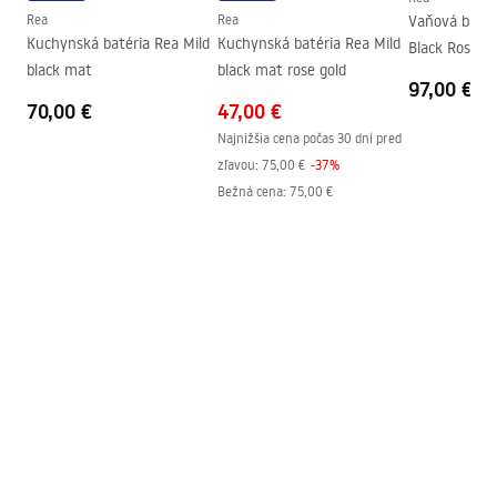
Rea
Rea
Vaňová batér
Kuchynská batéria Rea Mild
Kuchynská batéria Rea Mild
Black Rose Go
black mat
black mat rose gold
97,00 €
70,00 €
47,00 €
Najnižšia cena počas 30 dní pred
zľavou:
75,00 €
-
37
%
Bežná cena
:
75,00 €