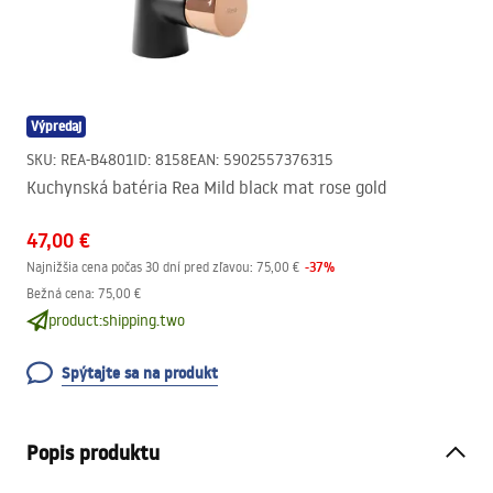
Výpredaj
SKU
:
REA-B4801
ID
:
8158
EAN
:
5902557376315
Kuchynská batéria Rea Mild black mat rose gold
47,00 €
-
37
%
Najnižšia cena počas 30 dní pred zľavou:
75,00 €
Bežná cena
:
75,00 €
product:shipping.two
Spýtajte sa na produkt
Popis produktu