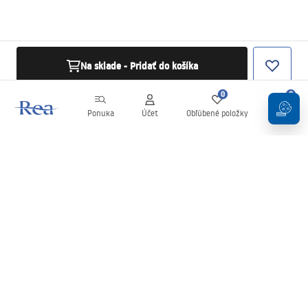
Na sklade - Pridať do košíka
0
0
Ponuka
Účet
Obľúbené položky
Košík
Newsletter
Buďte v obraze s novinkami a akciami!
Zaregistrujte sa