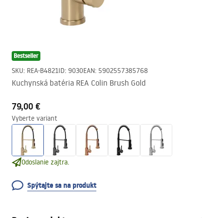
Bestseller
SKU
:
REA-B4821
ID
:
9030
EAN
:
5902557385768
Kuchynská batéria REA Colin Brush Gold
79,00 €
Vyberte variant
Odoslanie zajtra.
Spýtajte sa na produkt