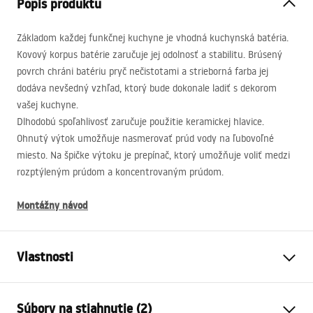
Popis produktu
Základom každej funkčnej kuchyne je vhodná kuchynská batéria.
Kovový korpus batérie zaručuje jej odolnosť a stabilitu. Brúsený
povrch chráni batériu pryč nečistotami a strieborná farba jej
dodáva nevšedný vzhľad, ktorý bude dokonale ladiť s dekorom
vašej kuchyne.
Dlhodobú spoľahlivosť zaručuje použitie keramickej hlavice.
Ohnutý výtok umožňuje nasmerovať prúd vody na ľubovoľné
miesto. Na špičke výtoku je prepínač, ktorý umožňuje voliť medzi
rozptýleným prúdom a koncentrovaným prúdom.
Montážny návod
Vlastnosti
Typ batérie
kuchyňa
Súbory na stiahnutie (2)