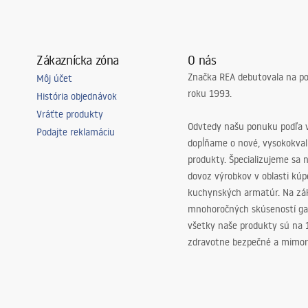
Zákaznícka zóna
O nás
Značka REA debutovala na p
Môj účet
roku 1993.
História objednávok
Vráťte produkty
Odvtedy našu ponuku podľa v
Podajte reklamáciu
dopĺňame o nové, vysokokva
produkty. Špecializujeme sa 
dovoz výrobkov v oblasti kú
kuchynských armatúr. Na zá
mnohoročných skúseností ga
všetky naše produkty sú na
zdravotne bezpečné a mimor