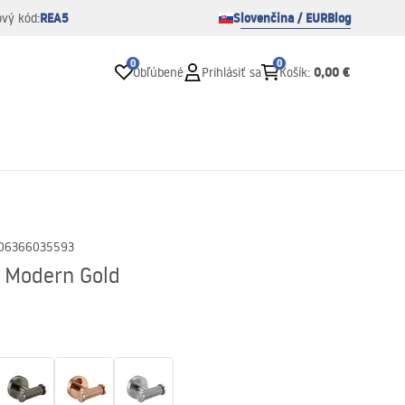
REA5
Slovenčina / EUR
Blog
ový kód:
0
0
0,00 €
Obľúbené
Prihlásiť sa
Košík
:
06366035593
2 Modern Gold