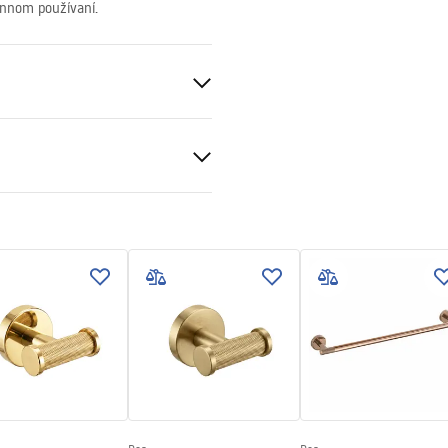
ennom používaní.
čné podmienky
nty_Terms_and_Conditions_
ories_-_24.pdf
v