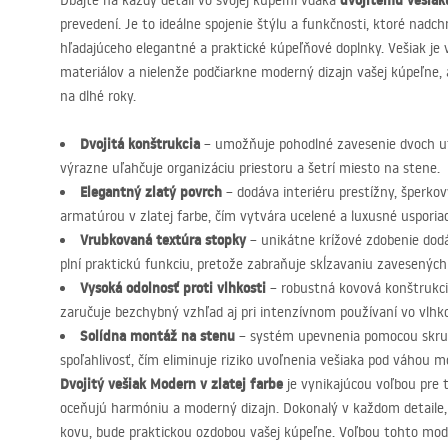
dvojitému vešia
Dbajte na každý detail vo svojej kúpeľni vďaka
prevedení. Je to ideálne spojenie štýlu a funkčnosti, ktoré nad
hľadajúceho elegantné a praktické kúpeľňové doplnky. Vešiak je 
materiálov a nielenže podčiarkne moderný dizajn vašej kúpeľne, al
na dlhé roky.
Dvojitá konštrukcia
– umožňuje pohodlné zavesenie dvoch ut
výrazne uľahčuje organizáciu priestoru a šetrí miesto na stene.
Elegantný zlatý povrch
– dodáva interiéru prestížny, šperkov
armatúrou v zlatej farbe, čím vytvára ucelené a luxusné usporia
Vrubkovaná textúra stopky
– unikátne krížové zdobenie dod
plní praktickú funkciu, pretože zabraňuje skĺzavaniu zavesených
Vysoká odolnosť proti vlhkosti
– robustná kovová konštrukcia
zaručuje bezchybný vzhľad aj pri intenzívnom používaní vo vlhk
Solídna montáž na stenu
– systém upevnenia pomocou skruti
spoľahlivosť, čím eliminuje riziko uvoľnenia vešiaka pod váhou 
Dvojitý vešiak Modern v zlatej farbe
je vynikajúcou voľbou pre t
oceňujú harmóniu a moderný dizajn. Dokonalý v každom detaile
kovu, bude praktickou ozdobou vašej kúpeľne. Voľbou tohto mode