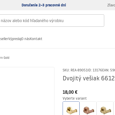
Doručenie 2–3 pracovné dni
Zľav
seller
Výpredaj
O nás
Kontakt
rn Gold
SKU
:
REA-89051
ID
:
13176
EAN
:
59
Dvojitý vešiak 661
18,00 €
Vyberte variant