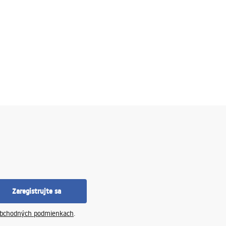
Zaregistrujte sa
bchodných podmienkach
.