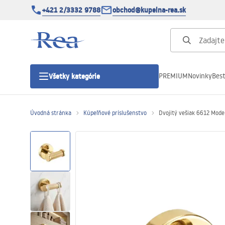
+421 2/3332 9788
obchod@kupelna-rea.sk
PREMIUM
Novinky
Best
Všetky kategórie
Úvodná stránka
Kúpeľňové príslušenstvo
Dvojitý vešiak 6612 Mode
Sprchové kúty
Sprchové dvere
Sprchové vaničky
Sprchové žľaby