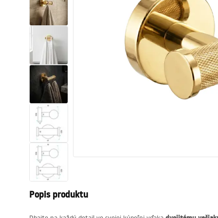
Sanitárna keramika
Umývadlá
Vaňa so zástenou
Batérie
Sprchy
Kuchyňa
Kúpeľňové doplnky a nábytok
Popis produktu