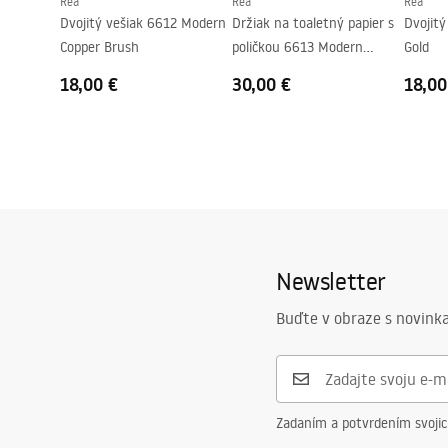
Rea
Rea
Rea
Dvojitý vešiak 6612 Modern
Držiak na toaletný papier s
Dvojit
Copper Brush
poličkou 6613 Modern
Gold
Copper Brush
18,00 €
30,00 €
18,00
Newsletter
Buďte v obraze s novinka
Zadaním a potvrdením svoji