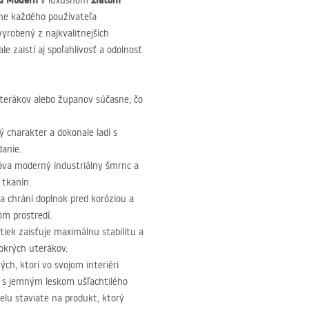
ku Modern
zlatom
v luxusnom
chne každého používateľa
vyrobený z najkvalitnejších
e zaistí aj spoľahlivosť a odolnosť
erákov alebo županov súčasne, čo
ý charakter a dokonale ladí s
danie.
áva moderný industriálny šmrnc a
 tkanín.
 chráni doplnok pred koróziou a
om prostredí.
ek zaisťuje maximálnu stabilitu a
mokrých uterákov.
ých, ktorí vo svojom interiéri
, s jemným leskom ušľachtilého
lu staviate na produkt, ktorý