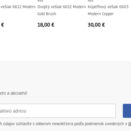
Rea
Rea
ý vešiak 6612 Modern
Dvojitý vešiak 6612 Modern
Kúpeľňový vešiak 6603
Gold Brush
Modern Copper
 €
18,00 €
30,00 €
mi a akciami!
ch údajov súhlasíte s odberom newslettera podľa podmienok uvedených v
O