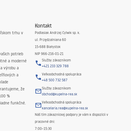
Kontakt
oľskom trhu v
Podlasiak Andrzej Cylwik sp. k.
ul. Przędzalniana 60
15-688 Białystok
ašich potrieb
NIP 966-216-01-21
Služby zákazníkom
litné a moderné
+421 233 329 788
na výrobu a
Veľkoobchodná spolupráca
peľňových a
+48 500 732 587
klade
Služby zákazníkom
rantujeme, že
obchod@kupelna-rea.sk
 100 %
Veľkoobchodná spolupráca
iadne funkčné.
kancelaria.rea@kupelna-rea.sk
Náš tím zákazníckej podpory je vám k dispozícii v
pracovné dni:
7:00–15:30