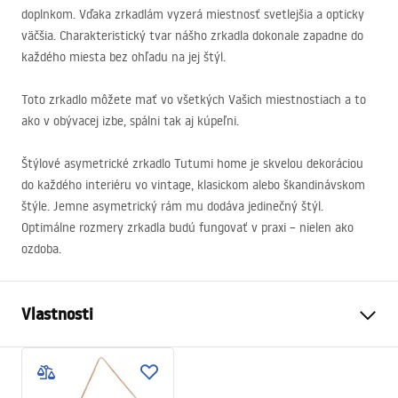
doplnkom. Vďaka zrkadlám vyzerá miestnosť svetlejšia a opticky
väčšia. Charakteristický tvar nášho zrkadla dokonale zapadne do
každého miesta bez ohľadu na jej štýl.
Toto zrkadlo môžete mať vo všetkých Vašich miestnostiach a to
ako v obývacej izbe, spálni tak aj kúpeľni.
Štýlové asymetrické zrkadlo Tutumi home je skvelou dekoráciou
do každého interiéru vo vintage, klasickom alebo škandinávskom
štýle. Jemne asymetrický rám mu dodáva jedinečný štýl.
Optimálne rozmery zrkadla budú fungovať v praxi – nielen ako
ozdoba.
Vlastnosti
Dĺžka (mm)
490
mm
Šírka (mm)
550
mm