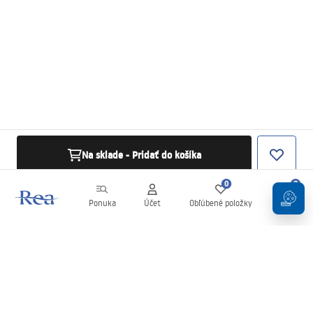
Na sklade - Pridať do košíka
0
0
Ponuka
Účet
Obľúbené položky
Košík
Newsletter
Buďte v obraze s novinkami a akciami!