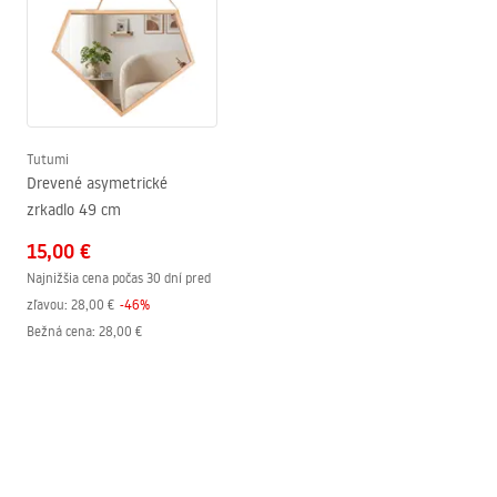
Farba
Piesok, Hnedá
Tvar
Obdĺžnikové
Typ lampy
YMJZ20216
Tutumi
Drevené asymetrické
zrkadlo 49 cm
15,00 €
Najnižšia cena počas 30 dní pred
zľavou:
28,00 €
-
46
%
Bežná cena
:
28,00 €