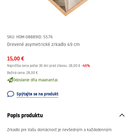
SKU
:
HOM-08889
ID
:
5576
Drevené asymetrické zrkadlo 49 cm
15,00 €
-
46
%
Najnižšia cena počas 30 dní pred zľavou:
28,00 €
Bežná cena
:
28,00 €
Odoslanie dňa maanantai.
Spýtajte sa na produkt
Popis produktu
Zrkadlo pre Vašu domácnosť je nevšedným a každodenným