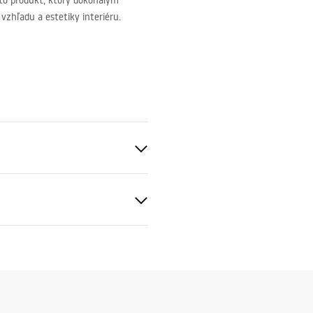
 to produkt, ktorý dokonalým
vzhľadu a estetiky interiéru.
čné podmienky
nty_Terms_and_Conditions_
s_-_5.pdf