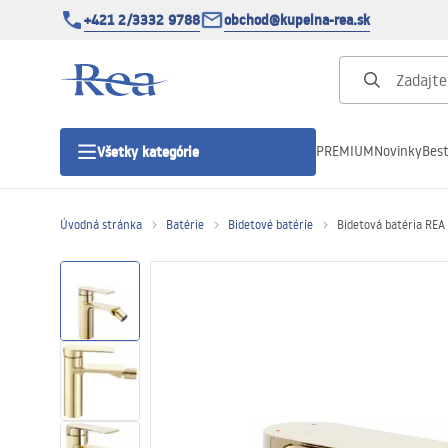
+421 2/3332 9788
obchod@kupelna-rea.sk
PREMIUM
Novinky
Best
Všetky kategórie
Úvodná stránka
Batérie
Bidetové batérie
Bidetová batéria REA
Sprchové kúty
Sprchové dvere
Sprchové vaničky
Sprchové žľaby