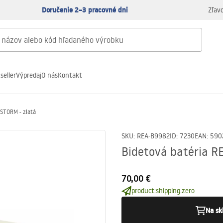
Doručenie 2–3 pracovné dni
Zľav
seller
Výpredaj
O nás
Kontakt
 STORM - zlatá
SKU
:
REA-B9982
ID
:
7230
EAN
:
590
Bidetová batéria R
70,00 €
product:shipping.zero
Na sk