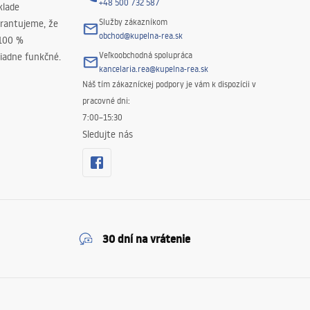
+48 500 732 587
klade
Služby zákazníkom
rantujeme, že
obchod@kupelna-rea.sk
 100 %
Veľkoobchodná spolupráca
iadne funkčné.
kancelaria.rea@kupelna-rea.sk
Náš tím zákazníckej podpory je vám k dispozícii v
pracovné dni:
7:00–15:30
Sledujte nás
30 dní na vrátenie