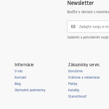
Newsletter
Výška
145
mm
Technológia povrchovej úpravy
PVD
Buďte v obraze s novinka
Priemer pripojenia
3/8 palca
Záruka
24 mesiaco
Zadaním a potvrdením svoji
Informácie
Zákaznícky servis
O nás
Doručenie
Kontakt
Vrátenie a reklamácie
Blog
Platby
Obchodné podmienky
Katalóg
Starostlivosť