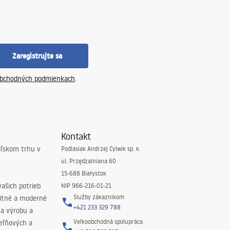
Zaregistrujte sa
bchodných podmienkach
.
Kontakt
oľskom trhu v
Podlasiak Andrzej Cylwik sp. k.
ul. Przędzalniana 60
15-688 Białystok
ašich potrieb
NIP 966-216-01-21
Služby zákazníkom
litné a moderné
+421 233 329 788
na výrobu a
Veľkoobchodná spolupráca
peľňových a