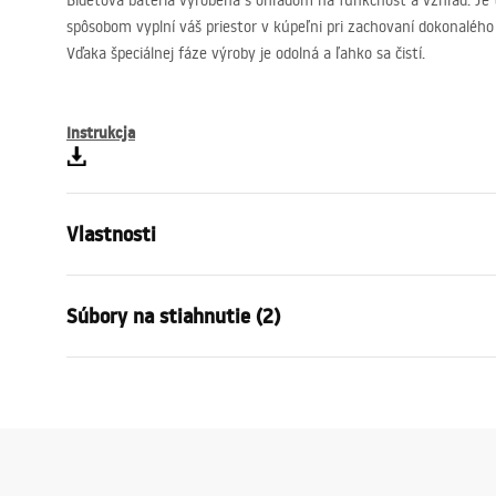
Bidetová batéria vyrobená s ohľadom na funkčnosť a vzhľad. Je
spôsobom vyplní váš priestor v kúpeľni pri zachovaní dokonalého 
Vďaka špeciálnej fáze výroby je odolná a ľahko sa čistí.
Instrukcja
Vlastnosti
Typ batérie
bidet
Súbory na stiahnutie (2)
Spôsob montáže
Stojanková
Farba
Zlatá
Záru
Typ výtoku
Pohyblivá
Návod na montáž
Warra
Faucet.pdf
Materiál
Mosadz
Faucet
Rozsah výtoku
110
mm