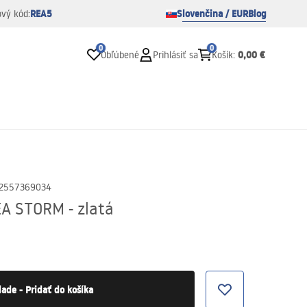
REA5
Slovenčina / EUR
Blog
ový kód:
0
0
0,00 €
Obľúbené
Prihlásiť sa
Košík
:
2557369034
EA STORM - zlatá
lade - Pridať do košíka