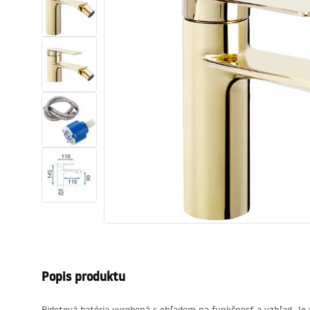
Sanitárna keramika
Umývadlá
Vaňa so zástenou
Batérie
Sprchy
Kuchyňa
Kúpeľňové doplnky a nábytok
Popis produktu