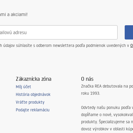
mi a akciami!
v
ch údajov súhlasíte s odberom newslettera podľa podmienok uvedených v
O
Zákaznícka zóna
O nás
Značka REA debutovala na p
Môj účet
roku 1993.
História objednávok
Vráťte produkty
Odvtedy našu ponuku podľa v
Podajte reklamáciu
dopĺňame o nové, vysokokva
produkty. Špecializujeme sa 
dovoz výrobkov v oblasti kú